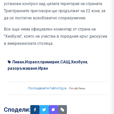
установи контрол над цялата територия на страната.
Тристранните преговори ще продължат на 22 юни, за
да се постигне всеобхватно споразумение.
Все още няма официален коментар от страна на
"Хизбула", която не участва в поредния кръг дискусии
в американската столица.
Ливан
Израел
примирие
САЩ
Хизбула
,
,
,
,
,
разоръжаване
Иран
,
Последвайте Faktor.bg в
Сподели: