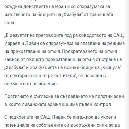
осъдиха действията на Иран и се споразумяха за
изтеглянето на бойците на „Хизбула“ от граничната
зона.
„В резултат на преговорите под ръководството на САЩ,
Израел и Ливан се споразумяха за спазване на режима
на прекратяване на огъня. Прекратяването на огъня
зависи от пълното прекратяване на огъня от страна на
„Хизбула“ и евакуацията на всички бойци на „Хизбула“
от сектора южно от река Литани“, се посочва в
съвместното изявление.
Постигнато е съгласие за създаването на пилотни зони,
в които ливанската армия ще има пълен контрол.
С подкрепата на САЩ Ливан се ангажира да укрепи
потенциала на собствените си въоръжени сили, за да