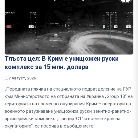
Тлъста цел: В Крим е унищожен руски
комплекс за 15 млн. долара
7 Август, 2026
„Поредната плячка на специалното подразделение на ГУР
към Министерството на отбраната на Украйна „Group 13“ на
територията на временно окупирания Крим – оператори на
военното разузнаване унищожиха руски зенитно-ракетно-
артилерийски комплекс „Панцир-С1“ и военен кран на
окупаторите“, се посочва в съобщението