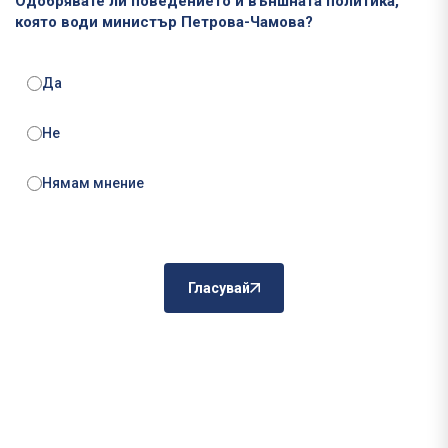
Одобрявате ли поведението и външната политика,
която води министър Петрова-Чамова?
Да
Не
Нямам мнение
Гласувай