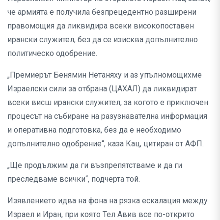
че армията е получила безпрецедентно разширени
правомощия да ликвидира всеки високопоставен
ирански служител, без да се изисква допълнително
политическо одобрение.
„Премиерът Бенямин Нетаняху и аз упълномощихме
Израелски сили за отбрана (ЦАХАЛ) да ликвидират
всеки висш ирански служител, за когото е приключен
процесът на събиране на разузнавателна информация
и оперативна подготовка, без да е необходимо
допълнително одобрение“, каза Кац, цитиран от АФП.
„Ще продължим да ги възпрепятстваме и да ги
преследваме всички“, подчерта той.
Изявлението идва на фона на рязка ескалация между
Израел и Иран, при която Тел Авив все по-открито