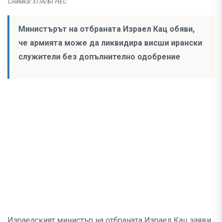
Снимка: ЕПА/БГНЕС
Министърът на отбраната Израел Кац обяви,
че армията може да ликвидира висши ирански
служители без допълнително одобрение
Израелският министър на отбраната Израел Кац заяви,