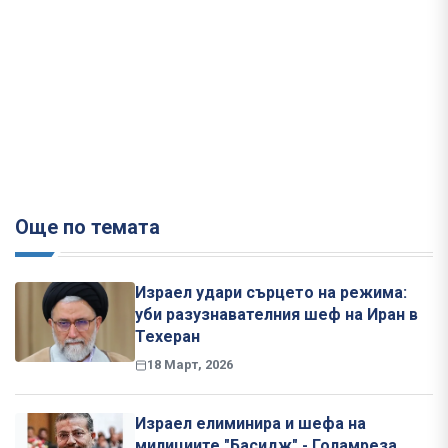
Още по темата
Израел удари сърцето на режима:
уби разузнавателния шеф на Иран в
Техеран
18 Март, 2026
Израел елиминира и шефа на
милициите "Басидж" - Голамреза