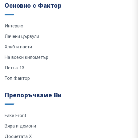
Основно с Фактор
Интервю
Лачени цървули
Хляб и пасти
На всеки километър
Петък 13
Топ Фактор
Препоръчваме Ви
Fake Front
Вяра и демони
Досиетата Х