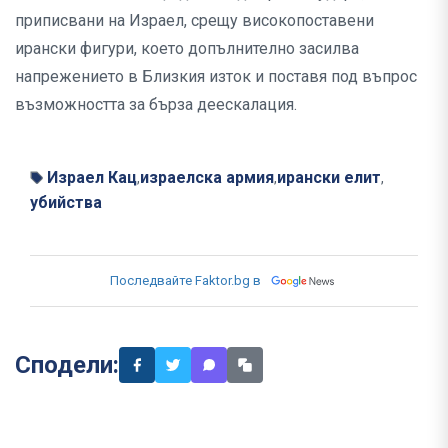
приписвани на Израел, срещу високопоставени
ирански фигури, което допълнително засилва
напрежението в Близкия изток и поставя под въпрос
възможността за бърза деескалация.
Израел Кац
израелска армия
ирански елит
,
,
,
убийства
Последвайте Faktor.bg в
Сподели: