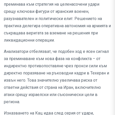
преминава към стратегия на целенасочени удари
срещу ключови фигури от иранския военен,
разузнавателен и политически елит. Решението на
практика делегира оперативна автономия на армията и
съкращава веригата за вземане на решения при
ликвидационни операции.
Анализатори отбелязват, че подобен ход е ясен сигнал
за преминаване към нова фаза на конфликта – от
индиректно противопоставяне чрез прокси сили към
директно поразяване на ръководни кадри в Техеран и
извън него. Това значително увеличава риска от
ответни действия от страна на Иран, включително
атаки срещу израелски или съюзнически цели в
региона.
Изказването на Кац идва след серия от удари,