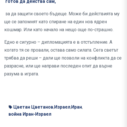
готов да действа сам,
за да защити своето бъдеще. Може би действията му
ще се запомнят като спиране на един нов ядрен
кошмар. Или като начало на нещо още по-страшно.
Едно е сигурно – дипломацията е в отстъпление. А
когато тя се провали, остава само силата. Сега светът
трябва да реши – дали ще позволи на конфликта да се
разрасне, или ще направи последен опит да върне
разумa в играта.
Цветан Цветанов
Израел
Иран
,
,
,
война Иран-Израел