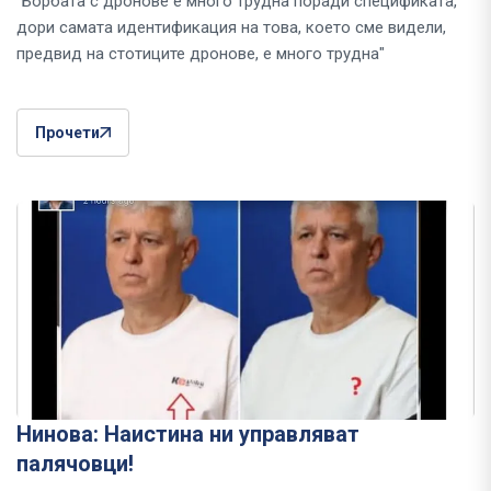
"Борбата с дронове е много трудна поради спецификата,
дори самата идентификация на това, което сме видели,
предвид на стотиците дронове, е много трудна"
Прочети
Нинова: Наистина ни управляват
палячовци!