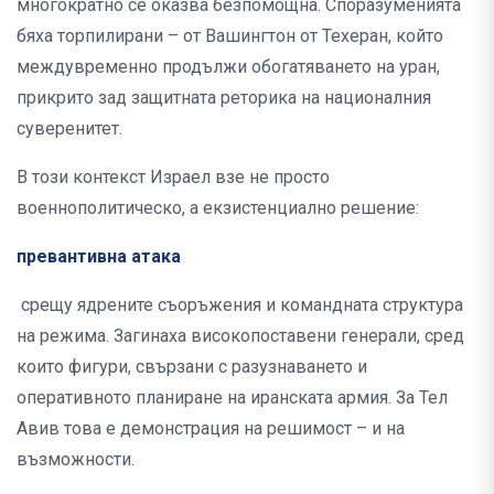
многократно се оказва безпомощна. Споразуменията
бяха торпилирани – от Вашингтон от Техеран, който
междувременно продължи обогатяването на уран,
прикрито зад защитната реторика на националния
суверенитет.
В този контекст Израел взе не просто
военнополитическо, а екзистенциално решение:
превантивна атака
срещу ядрените съоръжения и командната структура
на режима. Загинаха високопоставени генерали, сред
които фигури, свързани с разузнаването и
оперативното планиране на иранската армия. За Тел
Авив това е демонстрация на решимост – и на
възможности.