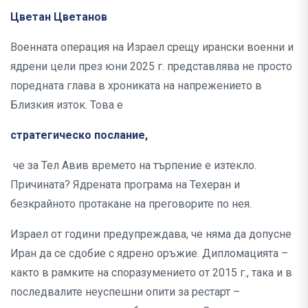
Цветан Цветанов
Военната операция на Израел срещу ирански военни и
ядрени цели през юни 2025 г. представлява не просто
поредната глава в хрониката на напрежението в
Близкия изток. Това е
стратегическо послание,
че за Тел Авив времето на търпение е изтекло.
Причината? Ядрената програма на Техеран и
безкрайното протакане на преговорите по нея.
Израел от години предупреждава, че няма да допусне
Иран да се сдобие с ядрено оръжие. Дипломацията –
както в рамките на споразумението от 2015 г., така и в
последвалите неуспешни опити за рестарт –