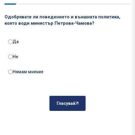
Одобрявате ли поведението и външната политика,
която води министър Петрова-Чамова?
Да
Не
Нямам мнение
Гласувай