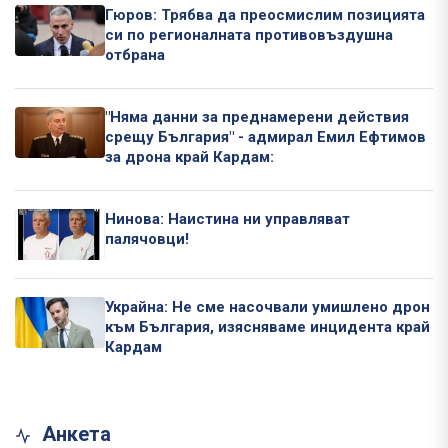
Гюров: Трябва да преосмислим позицията
си по регионалната противовъздушна
отбрана
"Няма данни за преднамерени действия
срещу България" - адмирал Емил Ефтимов
за дрона край Кардам:
Нинова: Наистина ни управляват
палячовци!
Украйна: Не сме насочвали умишлено дрон
към България, изясняваме инцидента край
Кардам
Анкета