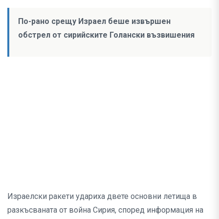
По-рано срещу Израел беше извършен
обстрел от сирийските Голански възвишения
Израелски ракети удариха двете основни летища в
разкъсваната от война Сирия, според информация на