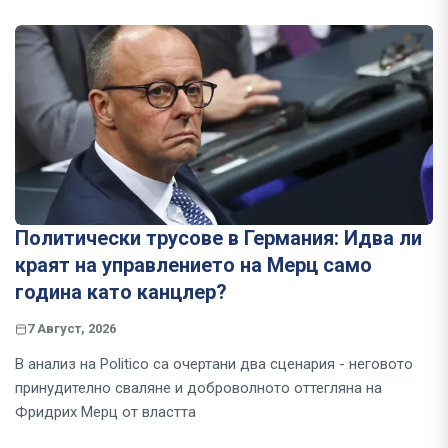
Политически трусове в Германия: Идва ли
краят на управлението на Мерц само
година като канцлер?
7 Август, 2026
В анализ на Politico са очертани два сценария - неговото
принудително сваляне и доброволното оттегляна на
Фридрих Мерц от властта