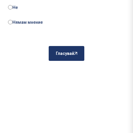
Не
Нямам мнение
Гласувай