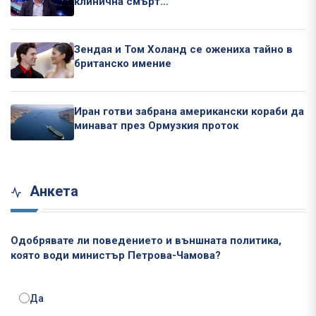
клинична смърт…
Зендая и Том Холанд се ожениха тайно в
британско имение
Иран готви забрана американски кораби да
минават през Ормузкия проток
Анкета
Одобрявате ли поведението и външната политика,
която води министър Петрова-Чамова?
Да