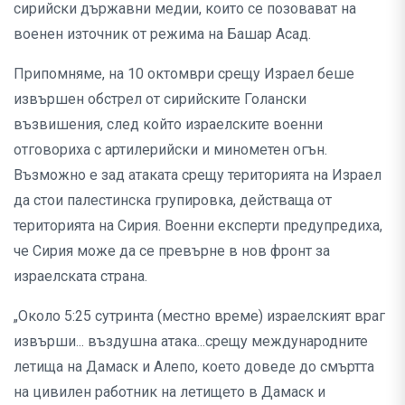
сирийски държавни медии, които се позовават на
военен източник от режима на Башар Асад.
Припомняме, на 10 октомври срещу Израел беше
извършен обстрел от сирийските Голански
възвишения, след който израелските военни
отговориха с артилерийски и минометен огън.
Възможно е зад атаката срещу територията на Израел
да стои палестинска групировка, действаща от
територията на Сирия. Военни експерти предупредиха,
че Сирия може да се превърне в нов фронт за
израелската страна.
„Около 5:25 сутринта (местно време) израелският враг
извърши... въздушна атака...срещу международните
летища на Дамаск и Алепо, което доведе до смъртта
на цивилен работник на летището в Дамаск и