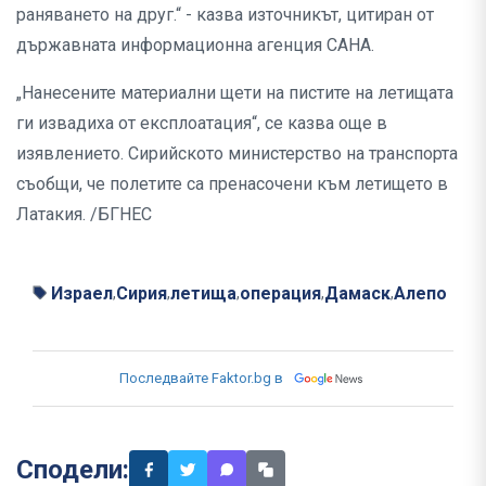
раняването на друг.“ - казва източникът, цитиран от
държавната информационна агенция САНА.
„Нанесените материални щети на пистите на летищата
ги извадиха от експлоатация“, се казва още в
изявлението. Сирийското министерство на транспорта
съобщи, че полетите са пренасочени към летището в
Латакия. /БГНЕС
Израел
Сирия
летища
операция
Дамаск
Алепо
,
,
,
,
,
Последвайте Faktor.bg в
Сподели: