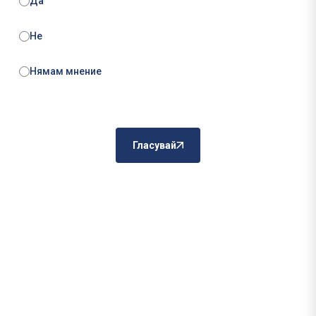
Да
Не
Нямам мнение
Гласувай