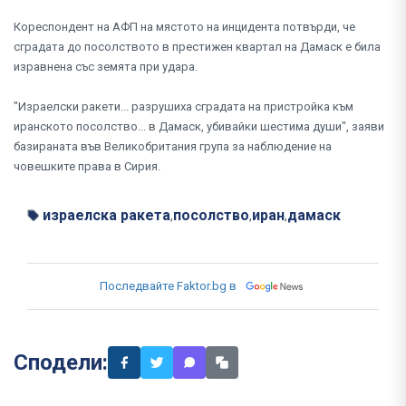
Кореспондент на АФП на мястото на инцидента потвърди, че
сградата до посолството в престижен квартал на Дамаск е била
изравнена със земята при удара.
"Израелски ракети... разрушиха сградата на пристройка към
иранското посолство... в Дамаск, убивайки шестима души", заяви
базираната във Великобритания група за наблюдение на
човешките права в Сирия.
израелска ракета
посолство
иран
дамаск
,
,
,
Последвайте Faktor.bg в
Сподели: