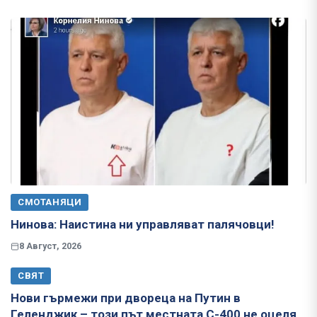
СМОТАНЯЦИ
Нинова: Наистина ни управляват палячовци!
8 Август, 2026
СВЯТ
Нови гърмежи при двореца на Путин в
Геленджик – този път местната С-400 не оцеля