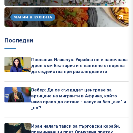
МАГИИ В КУХНЯТА
Последни
Посланик Илашчук: Украйна не е насочвала
дрон към България и е напълно отворена
да съдейства при разследването
Вебер: Да се създадат центрове за
връщане на мигранти в Африка, който
няма право да остане - напуска без „ако“ и
„но“!
Иран налага такси за търговски кораби,
преминаващи през Ормузкия проток