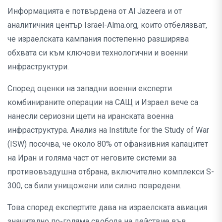
Информацията е потвърдена от Al Jazeera и от
аналитичния център Israel-Alma.org, които отбелязват,
че израелската кампания постепенно разширява
обхвата си към ключови технологични и военни
инфраструктури.
Според оценки на западни военни експерти
комбинираните операции на САЩ и Израел вече са
нанесли сериозни щети на иранската военна
инфраструктура. Анализ на Institute for the Study of War
(ISW) посочва, че около 80% от офанзивния капацитет
на Иран и голяма част от неговите системи за
противовъздушна отбрана, включително комплекси S-
300, са били унищожени или силно повредени.
Това според експертите дава на израелската авиация
значително по-голяма свобода на действие във