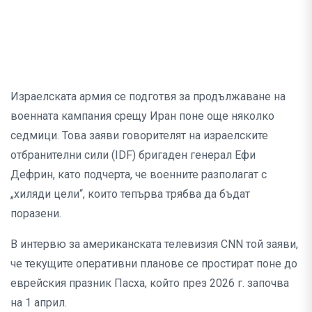
Израелската армия се подготвя за продължаване на
военната кампания срещу Иран поне още няколко
седмици. Това заяви говорителят на израелските
отбранителни сили (IDF) бригаден генерал Ефи
Дефрин, като подчерта, че военните разполагат с
„хиляди цели“, които тепърва трябва да бъдат
поразени.
В интервю за американската телевизия CNN той заяви,
че текущите оперативни планове се простират поне до
еврейския празник Пасха, който през 2026 г. започва
на 1 април.