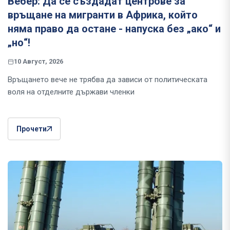
Вебер: Да се създадат центрове за
връщане на мигранти в Африка, който
няма право да остане - напуска без „ако“ и
„но“!
10 Август, 2026
Връщането вече не трябва да зависи от политическата
воля на отделните държави членки
Прочети