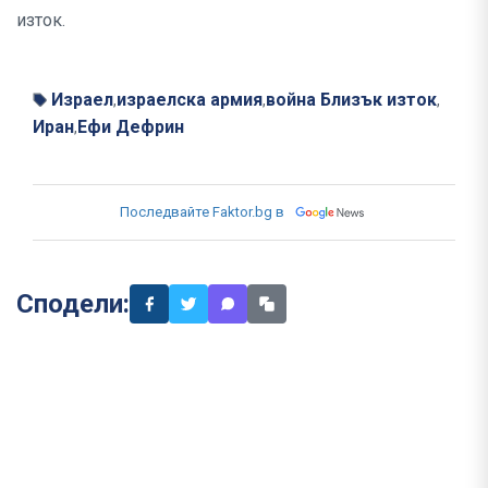
изток.
Израел
израелска армия
война Близък изток
,
,
,
Иран
Ефи Дефрин
,
Последвайте Faktor.bg в
Сподели: