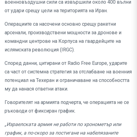
военновъздушни сили са извършили около 400 вълни
от удари срещу цели на територията на Иран.
Операциите са насочени основно срещу ракетни
арсенали, производствени мощности за дронове и
командни центрове на Корпуса на гвардейците на
ислямската революция (IRGC).
Според данни, цитирани от Radio Free Europe, ударите
са част от системна стратегия за отслабване на военния
потенциал на Техеран и ограничаване на способността
му да нанася ответни атаки.
Говорителят на армията подчерта, че операцията не се
ръководи от фиксиран график.
„Израелската армия не работи по хронометър или
график, а по-скоро за постигане на набелязаните