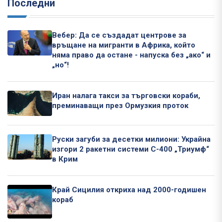
Последни
Вебер: Да се създадат центрове за
връщане на мигранти в Африка, който
няма право да остане - напуска без „ако“ и
„но“!
Иран налага такси за търговски кораби,
преминаващи през Ормузкия проток
Руски загуби за десетки милиони: Украйна
изгори 2 ракетни системи С-400 „Триумф“
в Крим
Край Сицилия откриха над 2000-годишен
кораб