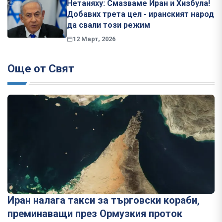
Нетаняху: Смазваме Иран и Хизбула!
Добавих трета цел - иранският народ
да свали този режим
12 Март, 2026
Още от Свят
Иран налага такси за търговски кораби,
преминаващи през Ормузкия проток