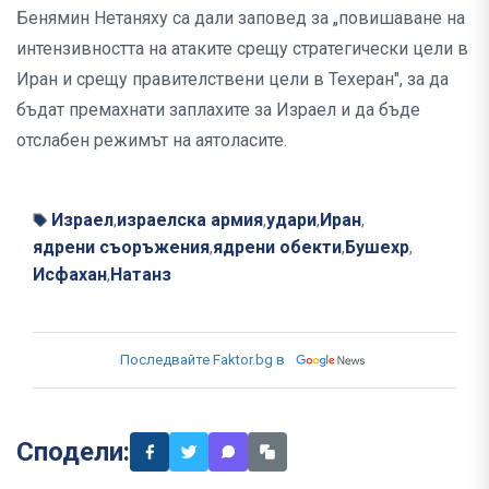
Бенямин Нетаняху са дали заповед за „повишаване на
интензивността на атаките срещу стратегически цели в
Иран и срещу правителствени цели в Техеран", за да
бъдат премахнати заплахите за Израел и да бъде
отслабен режимът на аятоласите.
Израел
израелска армия
удари
Иран
,
,
,
,
ядрени съоръжения
ядрени обекти
Бушехр
,
,
,
Исфахан
Натанз
,
Последвайте Faktor.bg в
Сподели: