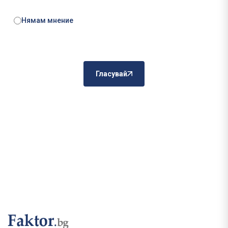
Нямам мнение
Гласувай