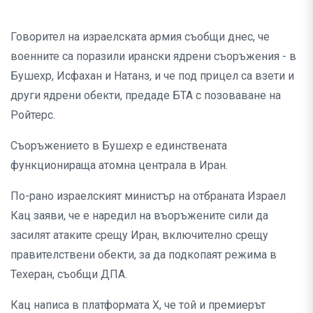
Говорител на израелската армия съобщи днес, че
военните са поразили ирански ядрени съоръжения - в
Бушехр, Исфахан и Натанз, и че под прицел са взети и
други ядрени обекти, предаде БТА с позоваване на
Ройтерс.
Съоръжението в Бушехр е единствената
функционираща атомна централа в Иран.
По-рано израелският министър на отбраната Израел
Кац заяви, че е наредил на въоръжените сили да
засилят атаките срещу Иран, включително срещу
правителствени обекти, за да подкопаят режима в
Техеран, съобщи ДПА.
Кац написа в платформата Х, че той и премиерът