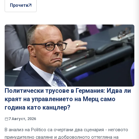
Прочети
Политически трусове в Германия: Идва ли
краят на управлението на Мерц само
година като канцлер?
7 Август, 2026
В анализ на Politico са очертани два сценария - неговото
принудително сваляне и доброволното оттегляна на