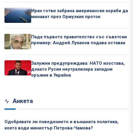
Иран готви забрана американски кораби да
минават през Ормузкия проток
Пада първото правителство със съветски
премиер: Андрей Луканов подава оставка
Залужни предупреждава: НАТО изостава,
докато Русия неутрализира западни
оръжия в Украйна
Анкета
Одобрявате ли поведението и външната политика,
която води министър Петрова-Чамова?