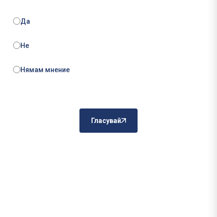
Да
Не
Нямам мнение
Гласувай