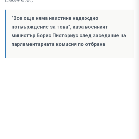
Снимка: БГНЕС
"Все още няма наистина надеждно
потвърждение за това", каза военният
министър Борис Писториус след заседание на
парламентарната комисия по отбрана