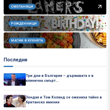
СМОТАНЯЦИ
РОЖДЕННИЦИ
МАГИИ В КУХНЯТА
Последни
Три дни в България – държавата е в
клинична смърт…
Зендая и Том Холанд се ожениха тайно в
британско имение