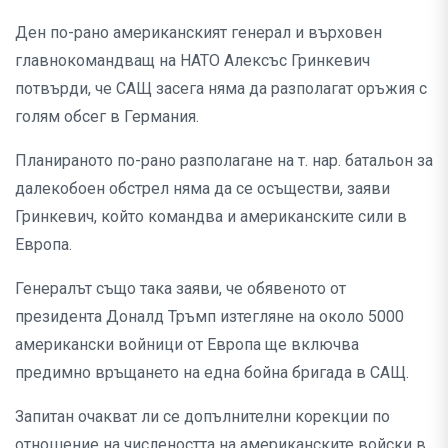
Ден по-рано американският генерал и върховен
главнокомандващ на НАТО Алексъс Гринкевич
потвърди, че САЩ засега няма да разполагат оръжия с
голям обсег в Германия.
Планираното по-рано разполагане на т. нар. батальон за
далекобоен обстрел няма да се осъществи, заяви
Гринкевич, който командва и американските сили в
Европа.
Генералът също така заяви, че обявеното от
президента Доналд Тръмп изтегляне на около 5000
американски войници от Европа ще включва
предимно връщането на една бойна бригада в САЩ.
Запитан очакват ли се допълнителни корекции по
отношение на числеността на американските войски в