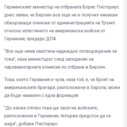
Германският министър на отбраната Борис Писториус
днес заяви, че Берлин все още не е получил никакви
обвързващи планове от администрацията на Тръмп
относно изтеглянето на американски войски от
Германия, предаде ДПА.
"Все още няма наистина надеждно потвърждение за
това", каза министърът след заседание на
парламентарната комисия по отбрана в Берлин.
Това, което Германия е чула, каза той, е, че броят на
американските бригади, разположени в Европа, може
да бъде намален с една формация.
"До каква степен това ще засегне войските,
разположени в Германия, тепърва предстои да се
види", добави Писториус.