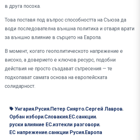
в друга посока.
Това поставя под въпрос способността на Съюза да
води последователна външна политика и отваря врати
за външно влияние в сърцето на Европа.
В момент, когато геополитическото напрежение е
високо, а доверието е ключов ресурс, подобни
действия не просто създават сътресения — те
подкопават самата основа на европейската
солидарност.
Унгария
Русия
Петер Сиярто
Сергей Лавров
,
,
,
,
Орбан избори
Словакия
ЕС
санкции
,
,
,
,
руски влияние ЕС
изтекли разговори
,
,
ЕС напрежение
санкции Русия
Европа
,
,