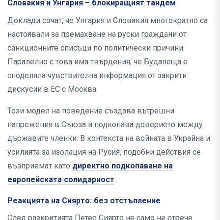
Словакия и Унгария – блокиращият тандем
Доклади сочат, че Унгария и Словакия многократно са
настоявали за премахване на руски граждани от
санкционните списъци по политически причини.
Паралелно с това има твърдения, че Будапеща е
споделяла чувствителна информация от закрити
дискусии в ЕС с Москва.
Този модел на поведение създава вътрешни
напрежения в Съюза и подкопава доверието между
държавите членки. В контекста на войната в Украйна и
усилията за изолация на Русия, подобни действия се
възприемат като
директно подкопаване на
европейската солидарност
.
Реакцията на Сиярто: без отстъпление
След разкритията Петер Сиярто не само не отрече