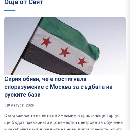
Още от Свят
Сирия обяви, че е постигнала
споразумение с Москва за съдбата на
руските бази
9 Август, 2026
Съоръженията на летище Хмеймим и пристанище Тартус
ще бъдат превърнати в „съвместни центрове за обучение
и рехабилитация, в рамките на нови договорености, които