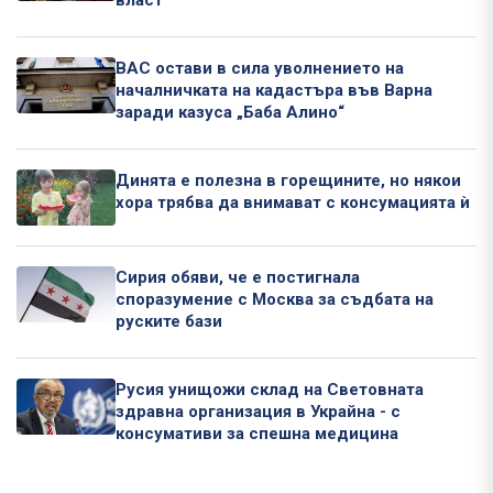
ВАС остави в сила уволнението на
началничката на кадастъра във Варна
заради казуса „Баба Алино“
Динята е полезна в горещините, но някои
хора трябва да внимават с консумацията ѝ
Сирия обяви, че е постигнала
споразумение с Москва за съдбата на
руските бази
Русия унищожи склад на Световната
здравна организация в Украйна - с
консумативи за спешна медицина