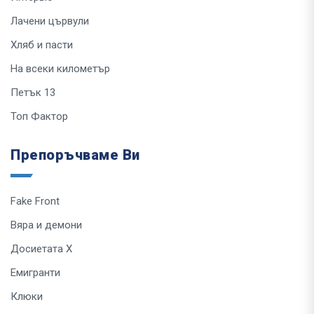
Лачени цървули
Хляб и пасти
На всеки километър
Петък 13
Топ Фактор
Препоръчваме Ви
Fake Front
Вяра и демони
Досиетата Х
Емигранти
Клюки