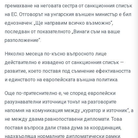
премахване на неговата сестра от санкционния списък
на ЕС. Отговорът на унгарския външен министър е бил
еднозначен: „Ще направим всичко възможно“,
последван от показателното „Винаги съм на ваше
разположение“.
Няколко месеца по-късно въпросното лице
действително е извадено от санкционния списък —
развитие, което поставя под съмнение ефективността
и единството на европейската външна политика.
Още по-притеснително е, че според европейски
разузнавателни източници тонът на разговорите
напомня на комуникация между „куратор и източник“, а
не между двама равнопоставени дипломати. Това
поставя въпроса дали става дума за координация,
надхвърляща нормалните дипломатически рамки.