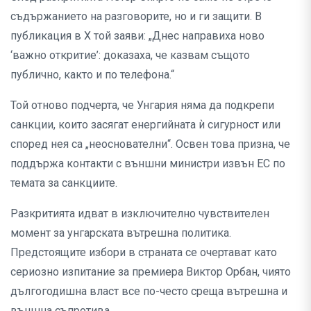
съдържанието на разговорите, но и ги защити. В
публикация в X той заяви: „Днес направиха ново
‘важно откритие’: доказаха, че казвам същото
публично, както и по телефона.“
Той отново подчерта, че Унгария няма да подкрепи
санкции, които засягат енергийната ѝ сигурност или
според нея са „неоснователни“. Освен това призна, че
поддържа контакти с външни министри извън ЕС по
темата за санкциите.
Разкритията идват в изключително чувствителен
момент за унгарската вътрешна политика.
Предстоящите избори в страната се очертават като
сериозно изпитание за премиера Виктор Орбан, чиято
дългогодишна власт все по-често среща вътрешна и
външна съпротива.