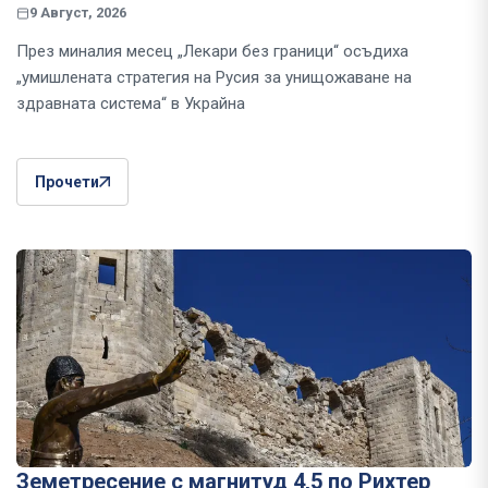
9 Август, 2026
През миналия месец „Лекари без граници“ осъдиха
„умишлената стратегия на Русия за унищожаване на
здравната система“ в Украйна
Прочети
Земетресение с магнитуд 4,5 по Рихтер