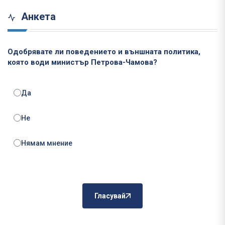
Анкета
Одобрявате ли поведението и външната политика,
която води министър Петрова-Чамова?
Да
Не
Нямам мнение
Гласувай