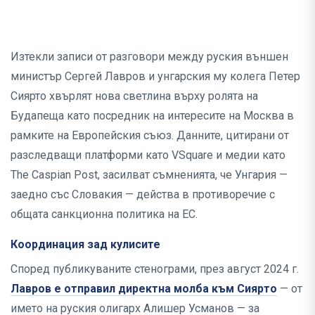
Изтекли записи от разговори между руския външен
министър Сергей Лавров и унгарския му колега Петер
Сиярто хвърлят нова светлина върху ролята на
Будапеща като посредник на интересите на Москва в
рамките на Европейския съюз. Данните, цитирани от
разследващи платформи като VSquare и медии като
The Caspian Post, засилват съмненията, че Унгария —
заедно със Словакия — действа в противоречие с
общата санкционна политика на ЕС.
Координация зад кулисите
Според публикуваните стенограми, през август 2024 г.
Лавров е отправил директна молба към Сиярто
— от
името на руския олигарх Алишер Усманов — за