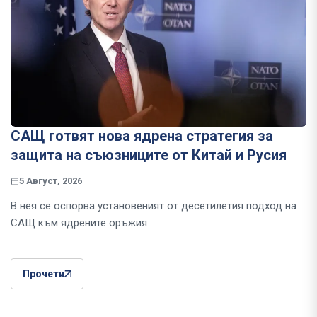
САЩ готвят нова ядрена стратегия за
защита на съюзниците от Китай и Русия
5 Август, 2026
В нея се оспорва установеният от десетилетия подход на
САЩ към ядрените оръжия
Прочети