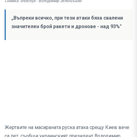
Снимка: Фейсбук - Володимир Зеленський
„Въпреки всичко, при тези атаки бяха свалени
значителен брой ракети и дронове - над 93%"
Жертвите на масираната руска атака срещу Киев вече
са пет, съобщи украинският президент Володимир