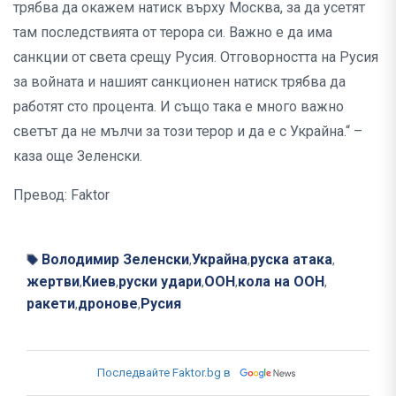
трябва да окажем натиск върху Москва, за да усетят
там последствията от терора си. Важно е да има
санкции от света срещу Русия. Отговорността на Русия
за войната и нашият санкционен натиск трябва да
работят сто процента. И също така е много важно
светът да не мълчи за този терор и да е с Украйна.“ –
каза още Зеленски.
Превод: Faktor
Володимир Зеленски
Украйна
руска атака
,
,
,
жертви
Киев
руски удари
ООН
кола на ООН
,
,
,
,
,
ракети
дронове
Русия
,
,
Последвайте Faktor.bg в