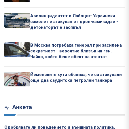
Авиоинцидентът в Лайпциг: Украински
самолет е атакуван от дрон-камикадзе -
детонаторът е засякъл
В Москва погребаха генерал при засилена
секретност - вероятно близък на ген.
Чайко, който беше обект на атентат
Йеменските хути обявиха, че са атакували
още два саудитски петролни танкера
Анкета
Одобрявате ли поведението и външната политика,