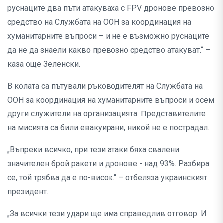
руснаците два пъти атакуваха с FPV дронове превозно
средство на Службата на ООН за координация на
хуманитарните въпроси – и не е възможно руснаците
да не да знаели какво превозно средство атакуват.“ –
каза още Зеленски.
В колата са пътували ръководителят на Службата на
ООН за координация на хуманитарните въпроси и осем
други служители на организацията. Представителите
на мисията са били евакуирани, никой не е пострадал.
„Въпреки всичко, при тези атаки бяха свалени
значителен брой ракети и дронове - над 93%. Разбира
се, той трябва да е по-висок.“ – отбеляза украинският
президент.
„За всички тези удари ще има справедлив отговор. И