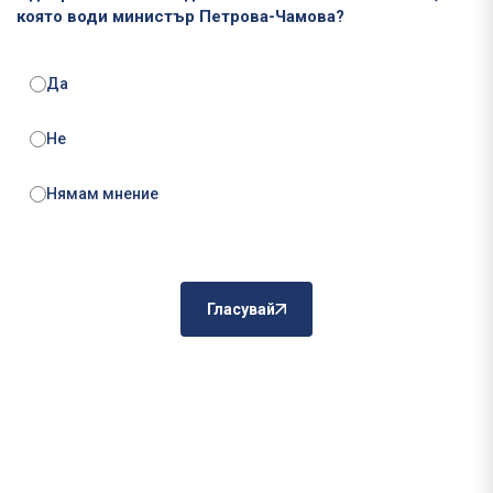
която води министър Петрова-Чамова?
Да
Не
Нямам мнение
Гласувай