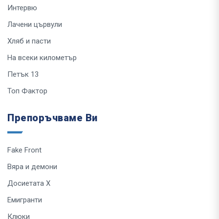
Интервю
Лачени цървули
Хляб и пасти
На всеки километър
Петък 13
Топ Фактор
Препоръчваме Ви
Fake Front
Вяра и демони
Досиетата Х
Емигранти
Клюки