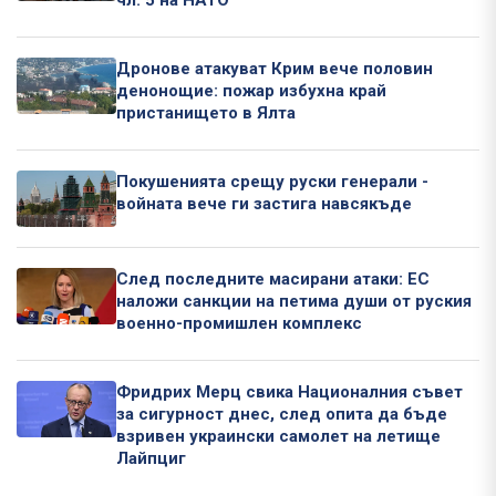
чл. 5 на НАТО
Дронове атакуват Крим вече половин
денонощие: пожар избухна край
пристанището в Ялта
Покушенията срещу руски генерали -
войната вече ги застига навсякъде
След последните масирани атаки: ЕС
наложи санкции на петима души от руския
военно-промишлен комплекс
Фридрих Мерц свика Националния съвет
за сигурност днес, след опита да бъде
взривен украински самолет на летище
Лайпциг