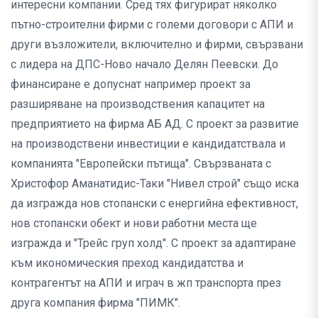
интересни компании. Сред тях фигурират няколко
пътно-строителни фирми с големи договори с АПИ и
други възложители, включително и фирми, свързвани
с лидера на ДПС-Ново начало Делян Пеевски. До
финансиране е допуснат например проект за
разширяване на производствения капацитет на
предприятието на фирма АБ АД. С проект за развитие
на производствени инвестиции е кандидатствала и
компанията "Европейски пътища". Свързваната с
Христофор Аманатидис-Таки "Нивел строй" също иска
да изгражда нов стопански с енергийна ефективност,
нов стопански обект и нови работни места ще
изгражда и "Трейс груп холд". С проект за адаптиране
към икономическия преход кандидатства и
контрагентът на АПИ и играч в жп транспорта през
друга компания фирма "ПИМК".