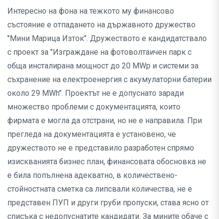
Интересно на фона на тежкото му финансово
състояние е отпадането на държавното дружество
"Мини Марица Изток". Дружеството е кандидатствало
с проект за "Изграждане на фотоволтаичен парк с
обща инсталирана мощност до 20 MWp и системи за
съхранение на електроенергия с акумулаторни батерии
около 29 MWh". Проектът не е допуснато заради
множество проблеми с документацията, които
фирмата е могла да отстрани, но не е направила. При
прегледа на документацията е установено, че
дружеството не е представило разработен спрямо
изискванията бизнес план, финансовата обосновка не
е била попълнена адекватно, в количествено-
стойностната сметка са липсвали количества, не е
представен ПУП и други груби пропуски, става ясно от
списъка с недопуснатите кандидати. За мините обаче с