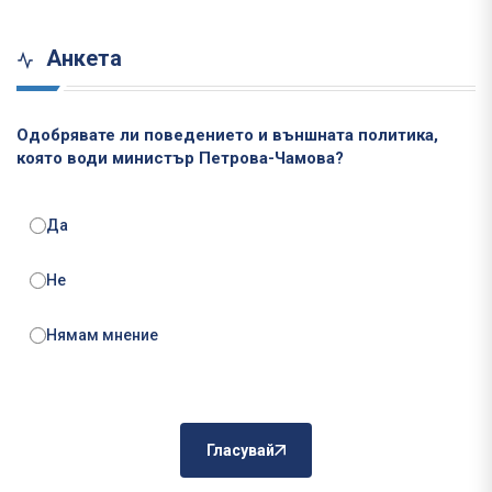
Анкета
Одобрявате ли поведението и външната политика,
която води министър Петрова-Чамова?
Да
Не
Нямам мнение
Гласувай