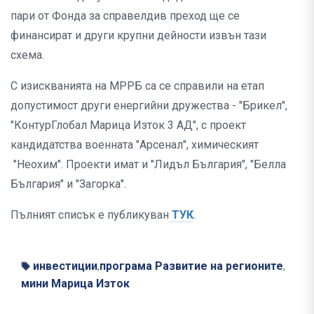
пари от Фонда за справелдив преход ще се
финансират и други крупни дейности извън тази
схема.
С изискванията на МРРБ са се справили на етап
допустимост други енергийни дружества - "Брикел",
"КонтурГлобал Марица Изток 3 АД", с проект
кандидатства военната "Арсенал", химическият
"Неохим". Проекти имат и "Лидъл България", "Белла
България" и "Загорка".
Пълният списък е публикуван
ТУК
.
инвестиции
програма Развитие на регионите
,
,
мини Марица Изток