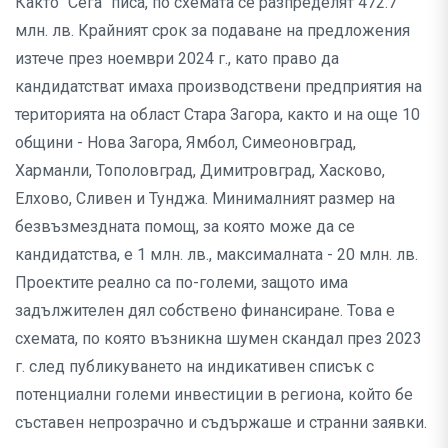
Както "Сега" писа, по схемата се разпределят 472.7
млн. лв. Крайният срок за подаване на предложения
изтече през ноември 2024 г., като право да
кандидатстват имаха производствени предприятия на
територията на област Стара Загора, както и на още 10
общини - Нова Загора, Ямбол, Симеоновград,
Харманли, Тополовград, Димитровград, Хасково,
Елхово, Сливен и Тунджа. Минималният размер на
безвъзмездната помощ, за която може да се
кандидатства, е 1 млн. лв., максималната - 20 млн. лв.
Проектите реално са по-големи, защото има
задължителен дял собствено финансиране. Това е
схемата, по която възникна шумен скандал през 2023
г. след публикуването на индикативен списък с
потенциални големи инвестиции в региона, който бе
съставен непрозрачно и съдържаше и странни заявки.