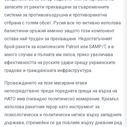
запасите от ракети-прихващачи за съвременните
системи за противовъздушна и противоракетна
отбрана с голям обсег. Русия все по-активно използва
балистични оръжия именно защото този компонент
остава най-труден за прехващане. Недостатъчният
брой ракети за комплексите Patriot или SAMP/T, а в
много случаи и пълната им липса, пряко увеличава
ефективността на руските удари срещу украинските
градове и гражданската инфраструктура.
Провеждането на тези масирани атаки
непосредствено преди поредната среща на върха на
НАТО има очевидно политическо измерение. Кремъл
използва ракетния терор като инструмент за
психологически и политически натиск върху западните
държави, стремейки се да повлияе върху дневния ред