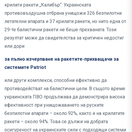
крилати ракети „Калибър“. Украинската
противовъздушна отбрана унищожи 326 безпилотни
летателни апарата и 37 крилати ракети, но нито една от
29-те балистични ракети не беше прехваната. Този
резултат може да свидетелства за критичен недостиг
или дори
за пълно изчерпване на ракетите-прихващачи за
системите Patriot
или други комплекси, способни ефективно да
противодействат на балистични цели. В същото време
украинската ПВО продължава да демонстрира висока
ефективност при унищожаването на руските
безпилотни апарати – около 92%, както и на крилатите
ракети – около 94%. Това се дължи на добрата
осигуреност на украинските сили с подходящи системи