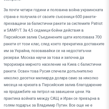
За почти четири години и половина война украинската
страна е получила от своите съюзници 600 ракети-
прехващачи за балистични ракети за системите Patriot
и SAMP/T. За 4,5 седмици бойни действия в
Персийския залив Съединените щати използваха 700
ракети от този клас, след което прекратиха доставките
им за Украйна, позовавайки се на недостатъчни
резерви. Москва научи за това и започна да
тероризира мирното население на Киев с балистични
ракети. Освен това Русия спечели допълнително
няколко десетки милиарда долара само за няколко
месеца на кризата в Персийския залив благодарение
на продажбите на петрол на завишени цени. На
практика войната между САЩ и Иран се превърна в
голям подарък за Владимир Путин. Все още не е