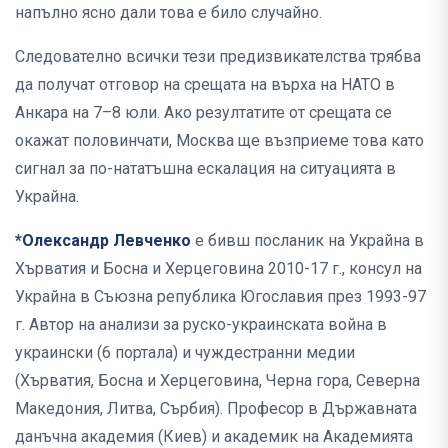
напълно ясно дали това е било случайно.
Следователно всички тези предизвикателства трябва
да получат отговор на срещата на върха на НАТО в
Анкара на 7–8 юли. Ако резултатите от срещата се
окажат половинчати, Москва ще възприеме това като
сигнал за по-нататъшна ескалация на ситуацията в
Украйна.
*Олександр Левченко
е бивш посланик на Украйна в
Хърватия и Босна и Херцеговина 2010-17 г., консул на
Украйна в Съюзна република Югославия през 1993-97
г. Автор на анализи за руско-украинската война в
украински (6 портала) и чуждестранни медии
(Хърватия, Босна и Херцеговина, Черна гора, Северна
Македония, Литва, Сърбия). Професор в Държавната
данъчна академия (Киев) и академик на Академията