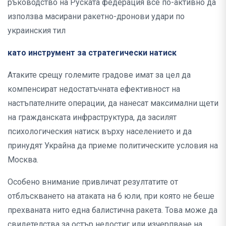
ръководство на Руската федерация все по-активно да
използва масирани ракетно-дронови удари по
украинския тил
като инструмент за стратегически натиск
Атаките срещу големите градове имат за цел да
компенсират недостатъчната ефективност на
настъпателните операции, да нанесат максимални щети
на гражданската инфраструктура, да засилят
психологическия натиск върху населението и да
принудят Украйна да приеме политическите условия на
Москва.
Особено внимание привличат резултатите от
отблъскването на атаката на 6 юли, при която не беше
прехваната нито една балистична ракета. Това може да
свидетелства за остър недостиг или изчерпване на