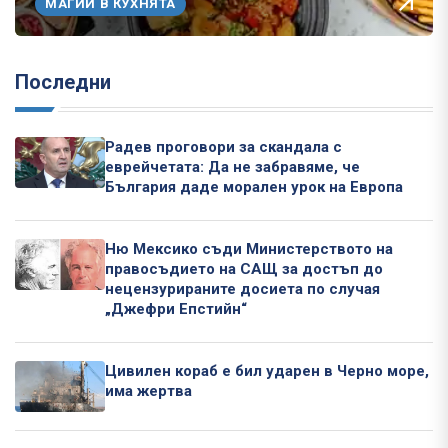
МАГИИ В КУХНЯТА
Последни
Радев проговори за скандала с
еврейчетата: Да не забравяме, че
България даде морален урок на Европа
Ню Мексико съди Министерството на
правосъдието на САЩ за достъп до
нецензурираните досиета по случая
„Джефри Епстийн“
Цивилен кораб е бил ударен в Черно море,
има жертва