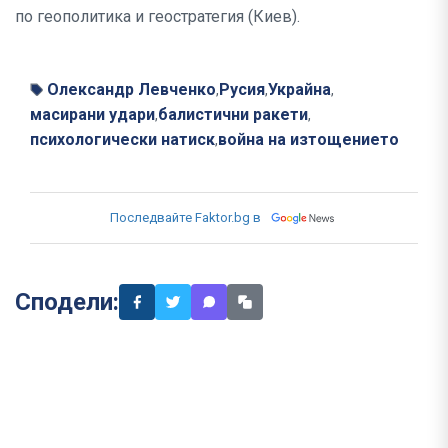
по геополитика и геостратегия (Киев).
Олександр Левченко
Русия
Украйна
,
,
,
масирани удари
балистични ракети
,
,
психологически натиск
война на изтощението
,
Последвайте Faktor.bg в
Сподели: