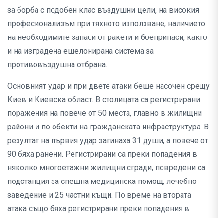
за борба с подобен клас въздушни цели, на високия
професионализъм при тяхното използване, наличието
на необходимите запаси от ракети и боеприпаси, както
и на изградена ешелонирана система за
противовъздушна отбрана.
Основният удар и при двете атаки беше насочен срещу
Киев и Киевска област. В столицата са регистрирани
поражения на повече от 50 места, главно в жилищни
райони и по обекти на гражданската инфраструктура. В
резултат на първия удар загинаха 31 души, а повече от
90 бяха ранени. Регистрирани са преки попадения в
няколко многоетажни жилищни сгради, повредени са
подстанция за спешна медицинска помощ, лечебно
заведение и 25 частни къщи. По време на втората
атака също бяха регистрирани преки попадения в