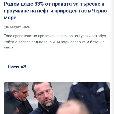
Радев даде 33% от правата за търсене и
проучване на нефт и природен газ в Черно
море
5 Август, 2026
Това правителство прилича на шофьор на турски автобус,
който е заспал зад волана и ни води право към бетонна
стена
Прочети