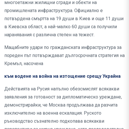
многоетажни жилищни сгради и обекти на
промишлената инфраструктура. Официално е
потвърдена смъртта на 19 души в Киев и още 11 души
в Киевска област, а най-малко 60 души са получили
наранявания с различна степен на тежест.
Мащабните удари по гражданската инфраструктура за
пореден път потвърждават дългосрочната стратегия на
Кремъл, насочена
към водене на война на изтощение срещу Украйна
Действията на Русия напълно обезсмислят всякакви
заявления за готовност за дипломатическо уреждане,
демонстрирайки, че Москва продължава да разчита
изключително на военна ескалация. Руското
ръководство съзнателно подкопава всякакви