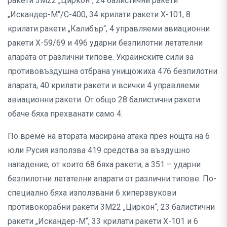
ракети 3М22 „Циркон“, 24 балистични ракети
„Искандер-М“/С-400, 34 крилати ракети Х-101, 8
крилати ракети „Калибър“, 4 управляеми авиационни
ракети Х-59/69 и 496 ударни безпилотни летателни
апарата от различни типове. Украинските сили за
противовъздушна отбрана унищожиха 476 безпилотни
апарата, 40 крилати ракети и всички 4 управляеми
авиационни ракети. От общо 28 балистични ракети
обаче бяха прехванати само 4.
По време на втората масирана атака през нощта на 6
юли Русия използва 419 средства за въздушно
нападение, от които 68 бяха ракети, а 351 – ударни
безпилотни летателни апарати от различни типове. По-
специално бяха използвани 6 хиперзвукови
противокорабни ракети 3М22 „Циркон“, 23 балистични
ракети „Искандер-М“, 33 крилати ракети Х-101 и 6