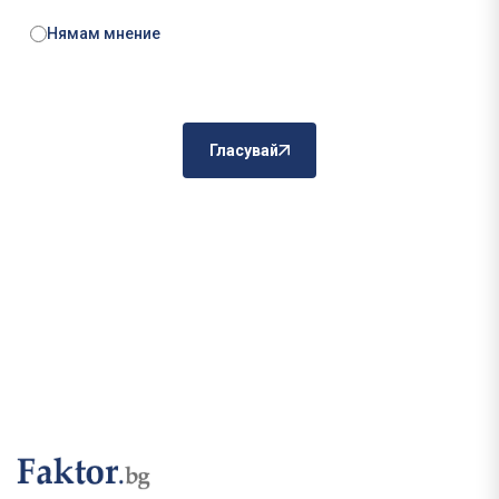
Нямам мнение
Гласувай