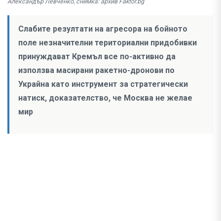
Александър Левченко, снимка: архив Faktor.bg
Слабите резултати на агресора на бойното
поле незначителни териториални придобивки
принуждават Кремъл все по-активно да
използва масирани ракетно-дронови по
Украйна като инструмент за стратегически
натиск, доказателство, че Москва не желае
мир