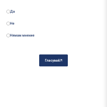
Да
Не
Нямам мнение
Гласувай