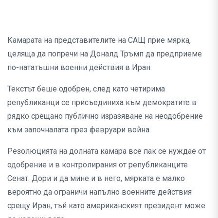
Камарата на представителите на САЩ прие мярка,
целяща да попречи на Доналд Тръмп да предприеме
по-нататъшни военни действия в Иран.
Текстът беше одобрен, след като четирима
републиканци се присъединиха към демократите в
рядко срещано публично изразяване на неодобрение
към започналата през февруари война.
Резолюцията на долната камара все пак се нуждае от
одобрение и в контролирания от републиканците
Сенат. Дори и да мине и в него, мярката е малко
вероятно да ограничи напълно военните действия
срещу Иран, тъй като американският президент може