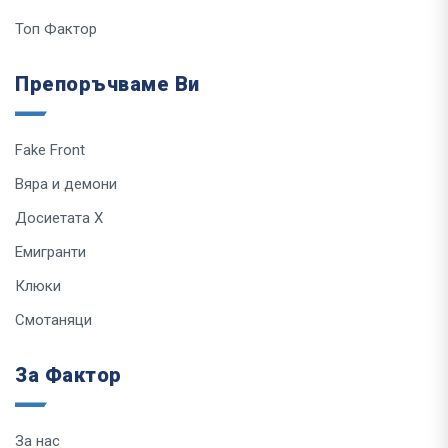
Топ Фактор
Препоръчваме Ви
Fake Front
Вяра и демони
Досиетата Х
Емигранти
Клюки
Смотаняци
За Фактор
За нас