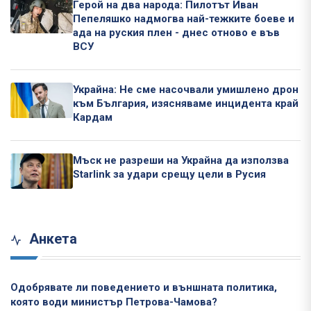
Герой на два народа: Пилотът Иван
Пепеляшко надмогва най-тежките боеве и
ада на руския плен - днес отново е във
ВСУ
Украйна: Не сме насочвали умишлено дрон
към България, изясняваме инцидента край
Кардам
Мъск не разреши на Украйна да използва
Starlink за удари срещу цели в Русия
Анкета
Одобрявате ли поведението и външната политика,
която води министър Петрова-Чамова?