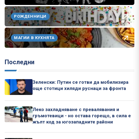
РОЖДЕННИЦИ
МАГИИ В КУХНЯТА
Последни
Зеленски: Путин се готви да мобилизира
още стотици хиляди руснаци за фронта
Леко захладняване с превалявания и
гръмотевици - но остава горещо, в сила е
жълт код за югозападните райони