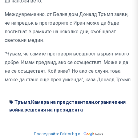
да наложи вето.
Междувременно, от Белия дом Доналд Тръмп заяви,
че напредък в преговорите с Иран може да бъде
постигнат в рамките на няколко дни, съобщават
световни медии.
"Чувам, че самите преговори всъщност вървят много
добре. Имам предвид, ако се осъществят. Може и да
не се осъществят. Кой знае? Но ако се случи, това
може да стане още през уикенда", каза Доналд Тръмп.
Тръмп
Камара на представители
ограничения
,
,
,
война
решения на президента
,
Последвайте Faktor.bg в