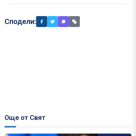
Сподели:
Още от Свят