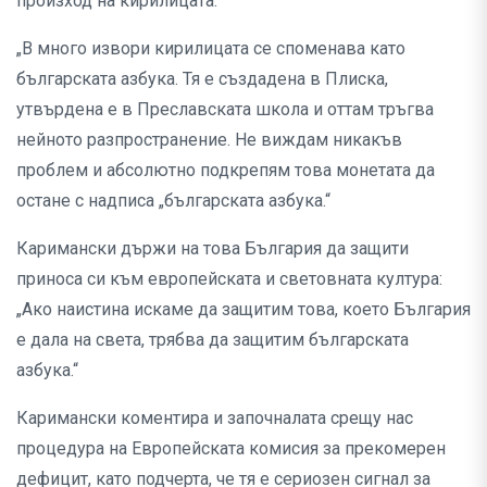
произход на кирилицата.
„В много извори кирилицата се споменава като
българската азбука. Тя е създадена в Плиска,
утвърдена е в Преславската школа и оттам тръгва
нейното разпространение. Не виждам никакъв
проблем и абсолютно подкрепям това монетата да
остане с надписа „българската азбука.“
Каримански държи на това България да защити
приноса си към европейската и световната култура:
„Ако наистина искаме да защитим това, което България
е дала на света, трябва да защитим българската
азбука.“
Каримански коментира и започналата срещу нас
процедура на Европейската комисия за прекомерен
дефицит, като подчерта, че тя е сериозен сигнал за