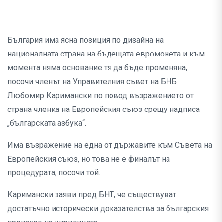
България има ясна позиция по дизайна на
националната страна на бъдещата евромонета и към
момента няма основание тя да бъде променяна,
посочи членът на Управителния съвет на БНБ
Любомир Каримански по повод възражението от
страна членка на Европейския съюз срещу надписа
„българската азбука“.
Има възражение на една от държавите към Съвета на
Европейския съюз, но това не е финалът на
процедурата, посочи той.
Каримански заяви пред БНТ, че съществуват
достатъчно исторически доказателства за българския