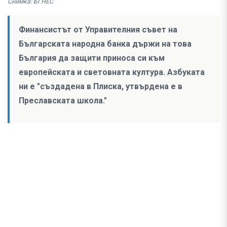
Снимка: БГНЕС
Финансистът от Управителния съвет на
Българската народна банка държи на това
България да защити приноса си към
европейската и световната култура. Азбуката
ни е "създадена в Плиска, утвърдена е в
Преславската школа."