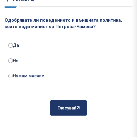
Одобрявате ли поведението и външната политика,
която води министър Петрова-Чамова?
Да
Не
Нямам мнение
Гласувай