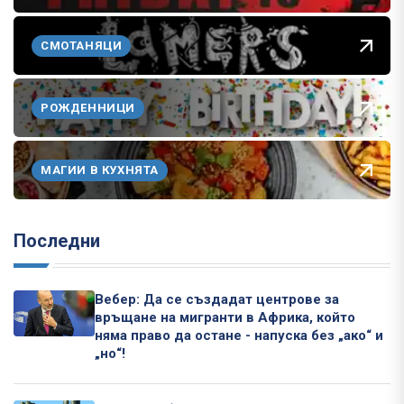
СМОТАНЯЦИ
РОЖДЕННИЦИ
МАГИИ В КУХНЯТА
Последни
Вебер: Да се създадат центрове за
връщане на мигранти в Африка, който
няма право да остане - напуска без „ако“ и
„но“!