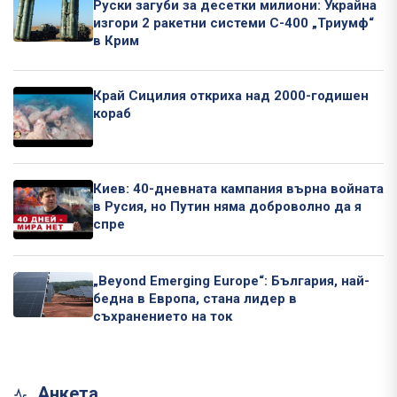
Руски загуби за десетки милиони: Украйна
изгори 2 ракетни системи С-400 „Триумф“
в Крим
Край Сицилия откриха над 2000-годишен
кораб
Киев: 40-дневната кампания върна войната
в Русия, но Путин няма доброволно да я
спре
„Beyond Emerging Europe“: България, най-
бедна в Европа, стана лидер в
съхранението на ток
Анкета