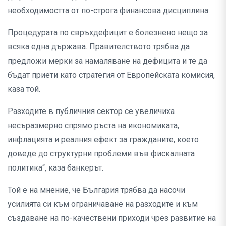
необходимостта от по-строга финансова дисциплина.
Процедурата по свръхдефицит е болезнено нещо за
всяка една държава. Правителството трябва да
предложи мерки за намаляване на дефицита и те да
бъдат приети като стратегия от Европейската комисия,
каза той.
Разходите в публичния сектор се увеличиха
несъразмерно спрямо ръста на икономиката,
инфлацията и реалния ефект за гражданите, което
доведе до структурни проблеми във фискалната
политика“, каза банкерът.
Той е на мнение, че България трябва да насочи
усилията си към ограничаване на разходите и към
създаване на по-качествени приходи чрез развитие на