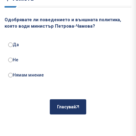
Одобрявате ли поведението и външната политика,
която води министър Петрова-Чамова?
Да
Не
Нямам мнение
Гласувай