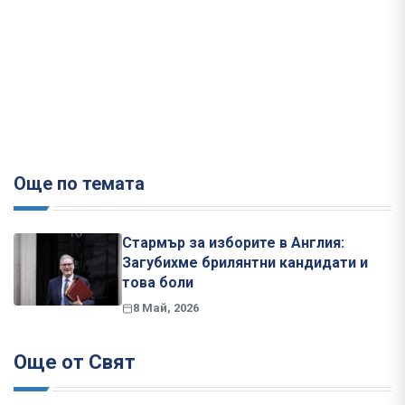
Още по темата
Стармър за изборите в Англия:
Загубихме брилянтни кандидати и
това боли
8 Май, 2026
Още от Свят