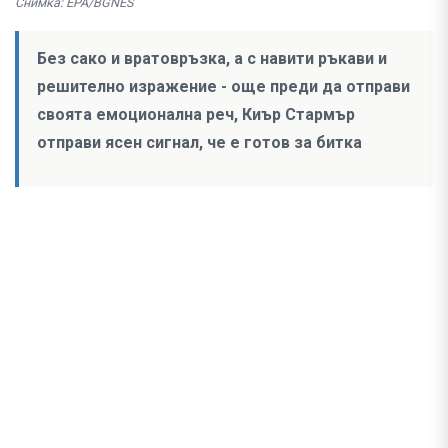
Снимка: EPA/BGNES
Без сако и вратовръзка, а с навити ръкави и
решително изражение - още преди да отправи
своята емоционална реч, Киър Стармър
отправи ясен сигнал, че е готов за битка