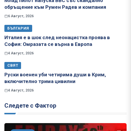
Млад пилот напуска ВВС със скандално
обръщение към Румен Радев и компания
6 Август, 2026
БЪЛГАРИЯ
Италия е в шок след неонацистка проява в
София: Омразата се върна в Европа
4 Август, 2026
СВЯТ
Руски военен уби четирима души в Крим,
включително трима цивилни
4 Август, 2026
Следете с Фактор