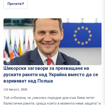
Прочети
Шикорски заговори за прехващане на
руските ракети над Украйна вместо да се
взривяват над Полша
6 Август, 2026
Той отбеляза, че „няколко поредни дни към Киев летят
балистични ракети, срещу които в момента няма защита“ и