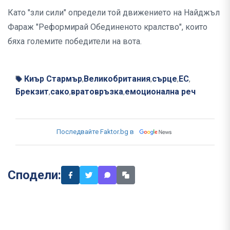
Като "зли сили" определи той движението на Найджъл
Фараж "Реформирай Обединеното кралство", които
бяха големите победители на вота.
Киър Стармър
Великобритания
сърце
ЕС
,
,
,
,
Брекзит
сако
вратовръзка
емоционална реч
,
,
,
Последвайте Faktor.bg в
Сподели: