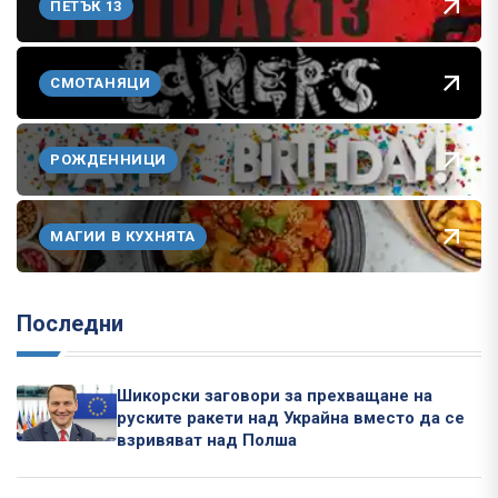
ПЕТЪК 13
СМОТАНЯЦИ
РОЖДЕННИЦИ
МАГИИ В КУХНЯТА
Последни
Шикорски заговори за прехващане на
руските ракети над Украйна вместо да се
взривяват над Полша