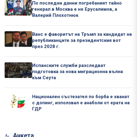
По последни данни погребаният тайно
генерал в Москва е не Ерусалимов, а
Валерий Плохотнюк
Ванс е фаворитът на Тръмп за кандидат на
републиканците за президентския вот
през 2028 г.
Испанските служби разследват
подготовка за нова миграционна вълна
към Сеута
Национален състезател по борба е хванат
с допинг, използвал е анаболи от ерата на
ГДР
Анкета