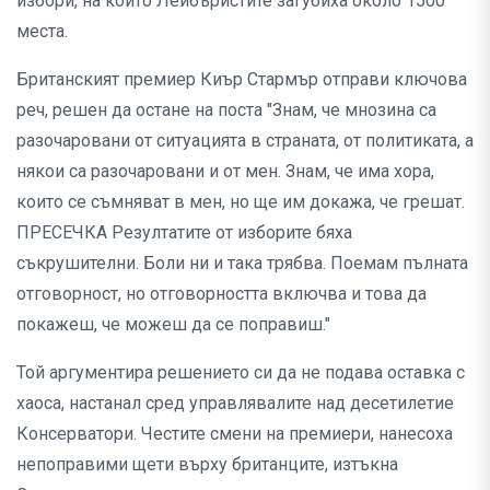
избори, на които Лейбъристите загубиха около 1500
места.
Британският премиер Киър Стармър отправи ключова
реч, решен да остане на поста "Знам, че мнозина са
разочаровани от ситуацията в страната, от политиката, а
някои са разочаровани и от мен. Знам, че има хора,
които се съмняват в мен, но ще им докажа, че грешат.
ПРЕСЕЧКА Резултатите от изборите бяха
съкрушителни. Боли ни и така трябва. Поемам пълната
отговорност, но отговорността включва и това да
покажеш, че можеш да се поправиш."
Той аргументира решението си да не подава оставка с
хаоса, настанал сред управлявалите над десетилетие
Консерватори. Честите смени на премиери, нанесоха
непоправими щети върху британците, изтъкна