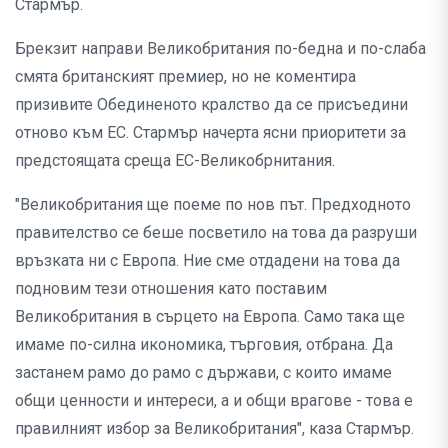
Стармър.
Брекзит направи Великобритания по-бедна и по-слаба
смята британският премиер, но не коментира
призивите Обединеното кралство да се присъедини
отново към ЕС. Стармър начерта ясни приоритети за
предстоящата среща ЕС-Великобрнитания.
"Великобритания ще поеме по нов път. Предходното
правителство се беше посветило на това да разруши
връзката ни с Европа. Ние сме отдадени на това да
подновим тези отношения като поставим
Великобритания в сърцето на Европа. Само така ще
имаме по-силна икономика, търговия, отбрана. Да
застанем рамо до рамо с държави, с които имаме
общи ценности и интереси, а и общи врагове - това е
правилният избор за Великобритания", каза Стармър.