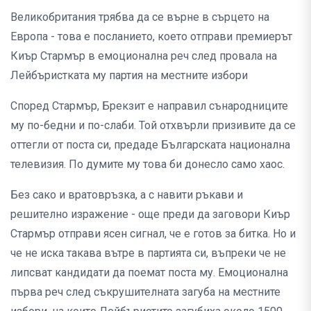
Великобритания трябва да се върне в сърцето на
Европа - това е посланието, което отправи премиерът
Киър Стармър в емоционална реч след провала на
Лейбъристката му партия на местните избори
Според Стармър, Брекзит е направил сънародниците
му по-бедни и по-слаби. Той отхвърли призивите да се
оттегли от поста си, предаде Българската национална
телевизия. По думите му това би донесло само хаос.
Без сако и вратовръзка, а с навити ръкави и
решително изражение - още преди да заговори Киър
Стармър отправи ясен сигнал, че е готов за битка. Но и
че не иска такава вътре в партията си, въпреки че не
липсват кандидати да поемат поста му. Емоционална
първа реч след съкрушителната загуба на местните