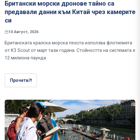
Британски морски дронове тайно са
предавали данни към Китай чрез камерите
си
10 Август, 2026
Британската кралска морска пехота използва флотилията
от K3 Scout от март тази година. Стойността на системата е
12 милиона паунда
Прочети