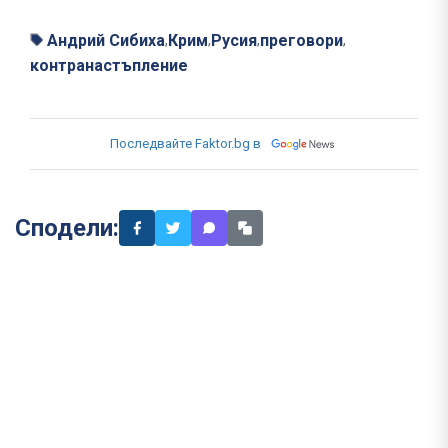
Андрий Сибиха
Крим
Русия
преговори
,
,
,
,
контранастъпление
Последвайте Faktor.bg в
Сподели: