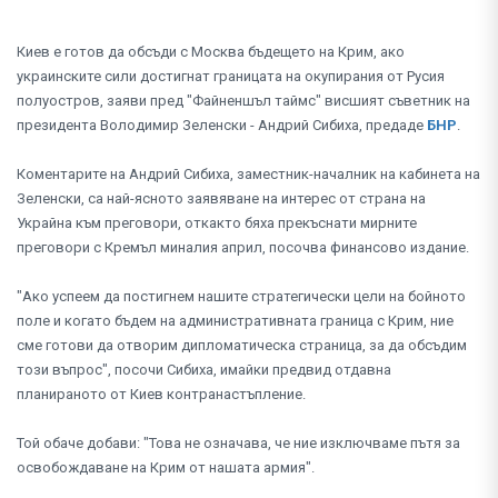
Киев е готов да обсъди с Москва бъдещето на Крим, ако
украинските сили достигнат границата на окупирания от Русия
полуостров, заяви пред "Файненшъл таймс" висшият съветник на
президента Володимир Зеленски - Андрий Сибиха, предаде
БНР
.
Коментарите на Андрий Сибиха, заместник-началник на кабинета на
Зеленски, са най-ясното заявяване на интерес от страна на
Украйна към преговори, откакто бяха прекъснати мирните
преговори с Кремъл миналия април, посочва финансово издание.
"Ако успеем да постигнем нашите стратегически цели на бойното
поле и когато бъдем на административната граница с Крим, ние
сме готови да отворим дипломатическа страница, за да обсъдим
този въпрос", посочи Сибиха, имайки предвид отдавна
планираното от Киев контранастъпление.
Той обаче добави: "Това не означава, че ние изключваме пътя за
освобождаване на Крим от нашата армия".