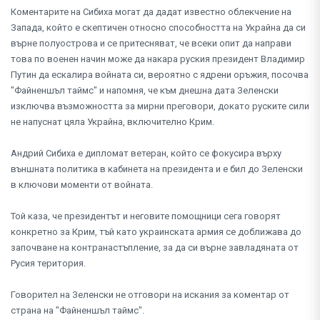
Коментарите на Сибиха могат да дадат известно облекчение на
Запада, който е скептичен относно способността на Украйна да си
върне полуострова и се притесняват, че всеки опит да направи
това по военен начин може да накара руския президент Владимир
Путин да ескалира войната си, вероятно с ядрени оръжия, посочва
"Файненшъл таймс" и напомня, че към днешна дата Зеленски
изключва възможността за мирни преговори, докато руските сили
не напуснат цяла Украйна, включително Крим.
Андрий Сибиха е дипломат ветеран, който се фокусира върху
външната политика в кабинета на президента и е бил до Зеленски
в ключови моменти от войната.
Той каза, че президентът и неговите помощници сега говорят
конкретно за Крим, тъй като украинската армия се доближава до
започване на контранастъпление, за да си върне завладяната от
Русия територия.
Говорител на Зеленски не отговори на искания за коментар от
страна на "Файненшъл таймс".