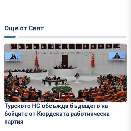
Още от Свят
Турското НС обсъжда бъдещето на
бойците от Кюрдската работническа
партия