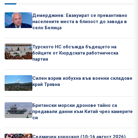
Демерджиев: Евакуират се превантивно
населените места в близост до завода в
село Белица
Турското НС обсъжда бъдещето на
бойците от Кюрдската работническа
партия
Силен взрив избухна във военни складове
край Трявна
Британски морски дронове тайно са
предавали данни към Китай чрез камерите
си
Седмичен хороскоп (10-16 август 2026)