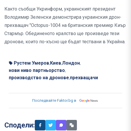
Както съобщи Укринформ, украинският президент
Володимир Зеленски демонстрира украинския дрон-
прехващач "Octopus-1004 на британския премиер Киър
Стармър. Обединеното кралство ще произведе тези
дронове, които по-късно ще бъдат тествани в Украйна.
Рустем Умеров
Киев
Лондон
,
,
,
нови ниво партньорство
,
производство на дронове
прехващачи
,
Последвайте Faktor.bg в
Сподели: