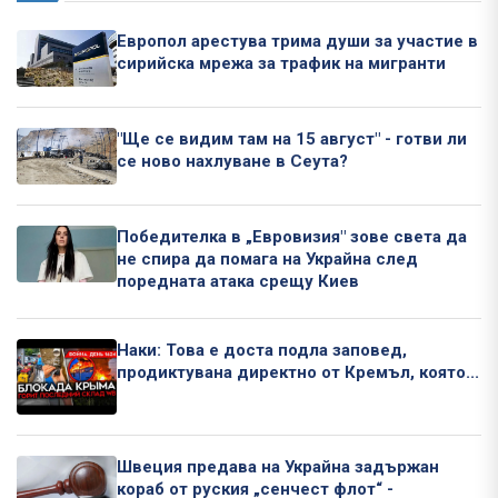
Европол арестува трима души за участие в
сирийска мрежа за трафик на мигранти
"Ще се видим там на 15 август" - готви ли
се ново нахлуване в Сеута?
Победителка в „Евровизия" зове света да
не спира да помага на Украйна след
поредната атака срещу Киев
Наки: Това е доста подла заповед,
продиктувана директно от Кремъл, която...
Швеция предава на Украйна задържан
кораб от руския „сенчест флот“ -