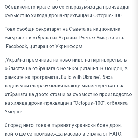
Обединеното кралство се споразумяха да произведат
съвместно хиляда дрона-прехващачи Octopus-100.
Това съобщи секретарят на Съвета за национална
сигурност и отбрана на Украйна Рустем Умеров във
Facebook, цитиран от Укринформ.
„Украйна преминава на ново ниво на партньорство в
областта на отбраната с Великобритания. В Лондон, в
рамките на програмата „Build with Ukraine“, бяха
подписани споразумения между министерствата на
отбраната на двете страни за съвместно производство
на хиляда дрона-прехващачи "Octopus-100“, отбеляза
Умеров.
Според него, това е първият украински боен дрон,
който ще се произвежда масово в страна от НАТО.