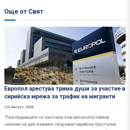
Още от Свят
Европол арестува трима души за участие в
сирийска мрежа за трафик на мигранти
6 Август, 2026
"Разследващите се насочиха към високопоставени
членове на две взаимно свързани сирийски престъпни