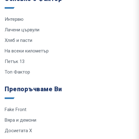
Интервю
Лачени цървули
Хляб и пасти
На всеки километър
Петък 13
Топ Фактор
Препоръчваме Ви
Fake Front
Вяра и демони
Досиетата Х