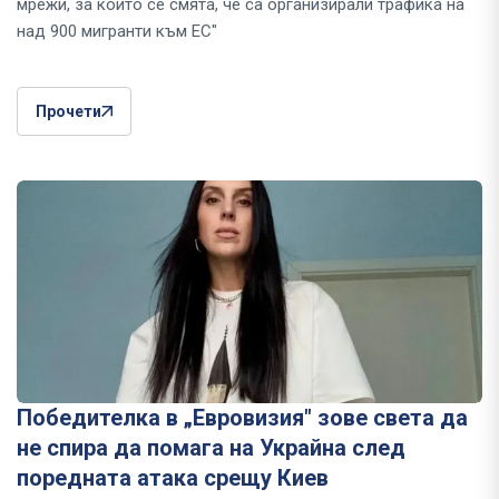
мрежи, за които се смята, че са организирали трафика на
над 900 мигранти към ЕС"
Прочети
Победителка в „Евровизия" зове света да
не спира да помага на Украйна след
поредната атака срещу Киев