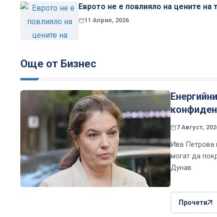
Еврото не е повлияло на цените на 
11 Април, 2026
Още от Бизнес
Енергийни
конфиден
7 Август, 202
Ива Петрова 
могат да пок
Дунав
Прочети