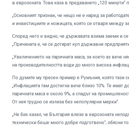
в еврозоната. Това каза в предаването „120 минути“
„Основният признак, че нещо не е наред за работодат
и инвестициите и ножицата, която се отваря между за
Според него е видно, че държавата взима заеми и се
„Причината е, че се дотират куп държавни предприятия
„Увеличението на паричната маса, за което аз вече н
на производителността води до много висока инфлац
По думите му пресен пример е Румъния, която тази с
„Инфлацията там достигна вече близо 10%. Те имат до
паричната маса е около 9%, а спадът на промишленост
От нея трудно се излиза без непопулярни мерки“.
„Не бих казал, че България влезе в еврозоната непо
технически беше много добре подготвено“, обясни то