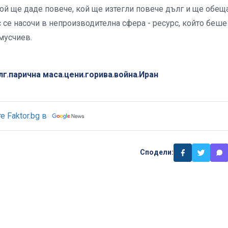
ой ще даде повече, кой ще изтегли повече дълг и ще обещ
се насочи в непроизводителна сфера - ресурс, който беше
мусчиев.
лг
парична маса
цени
горива
война
Иран
,
,
,
,
,
 Faktor.bg в
Сподели: