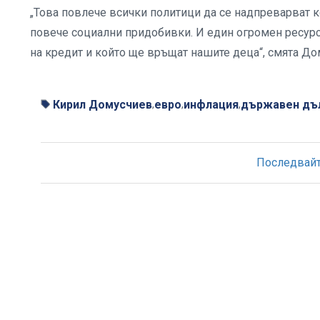
„Това повлече всички политици да се надпреварват к
повече социални придобивки. И един огромен ресурс 
на кредит и който ще връщат нашите деца“, смята До
Кирил Домусчиев
евро
инфлация
държавен дъ
,
,
,
Последвайте