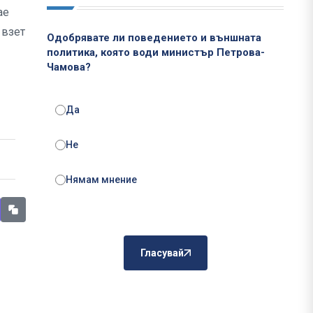
ае
 взет
Одобрявате ли поведението и външната
политика, която води министър Петрова-
Чамова?
Да
Не
Нямам мнение
Гласувай