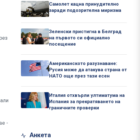
Самолет кацна принудително
заради подозрителна миризма
Зеленски пристигна в Белград
рез
на първото си официално
посещение
Американското разузнаване:
Русия може да атакува страна от
НАТО още през тази есен
Италия отхвърли ултиматума на
нали
Испания за прекратяването на
граничните проверки
ве -
Анкета