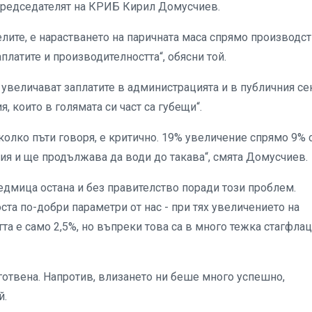
 председателят на КРИБ Кирил Домусчиев.
елите, е нарастването на паричната маса спрямо производс
платите и производителността“, обясни той.
 увеличават заплатите в администрацията и в публичния се
, които в голямата си част са губещи“.
яколко пъти говоря, е критично. 19% увеличение спрямо 9% 
ия и ще продължава да води до такава“, смята Домусчиев.
едмица остана и без правителство поради този проблем.
ста по-добри параметри от нас - при тях увеличението на
та е само 2,5%, но въпреки това са в много тежка стагфлац
дготвена. Напротив, влизането ни беше много успешно,
й.