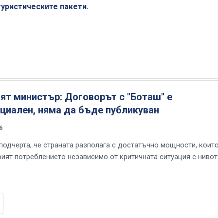
туристическите пакети.
ят министър: Договорът с "Боташ" е
циален, няма да бъде публикуван
6
подчерта, че страната разполага с достатъчно мощности, коит
рият потреблението независимо от критичната ситуация с нивот