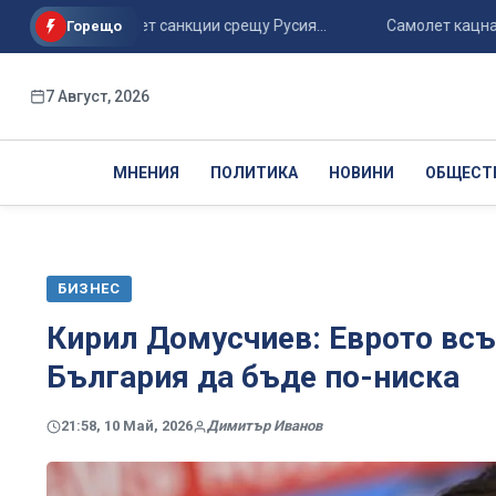
щабен пакет санкции срещу Русия...
Самолет кацна принуд
Горещо
7 Август, 2026
МНЕНИЯ
ПОЛИТИКА
НОВИНИ
ОБЩЕСТ
БИЗНЕС
Кирил Домусчиев: Еврото вс
България да бъде по-ниска
21:58, 10 Май, 2026
Димитър Иванов