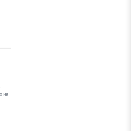
о
о на