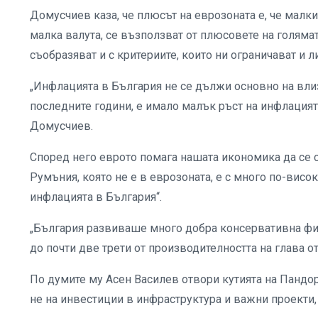
Домусчиев каза, че плюсът на еврозоната е, че малк
малка валута, се възползват от плюсовете на голяма
съобразяват и с критериите, които ни ограничават и 
„Инфлацията в България не се дължи основно на вли
последните години, е имало малък ръст на инфлацията,
Домусчиев.
Според него еврото помага нашата икономика да се с
Румъния, която не е в еврозоната, е с много по-висок
инфлацията в България“.
„България развиваше много добра консервативна фис
до почти две трети от производителността на глава о
По думите му Асен Василев отвори кутията на Пандор
не на инвестиции в инфраструктура и важни проекти