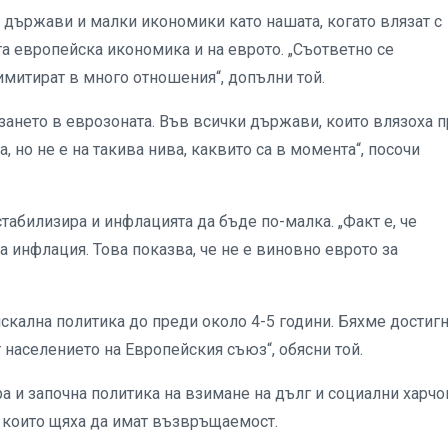
и държави и малки икономики като нашата, когато влязат с
та европейска икономика и на еврото. „Съответно се
лимитират в много отношения“, допълни той.
зането в еврозоната. Във всички държави, които влязоха п
 но не е на такива нива, каквито са в момента“, посочи
табилизира и инфлацията да бъде по-малка. „Факт е, че
а инфлация. Това показва, че не е виновно еврото за
кална политика до преди около 4-5 години. Бяхме достиг
т населението на Европейския съюз“, обясни той.
а и започна политика на взимане на дълг и социални харчо
, които щяха да имат възвръщаемост.