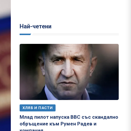
Най-четени
ХЛЯБ И ПАСТИ
Млад пилот напуска ВВС със скандално
обръщение към Румен Радев и
компания