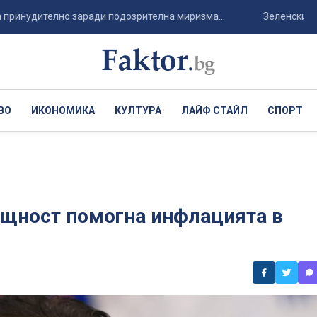
ително заради подозрителна миризма...
Зеленски пристигна
ВО
ИКОНОМИКА
КУЛТУРА
ЛАЙФ СТАЙЛ
СПОРТ
ъщност помогна инфлацията в