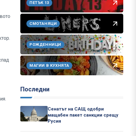
ПЕТЪК 13
твото
СМОТАНЯЦИ
ктор.
РОЖДЕННИЦИ
спад
МАГИИ В КУХНЯТА
Последни
ия.
Сенатът на САЩ одобри
мащабен пакет санкции срещу
Русия