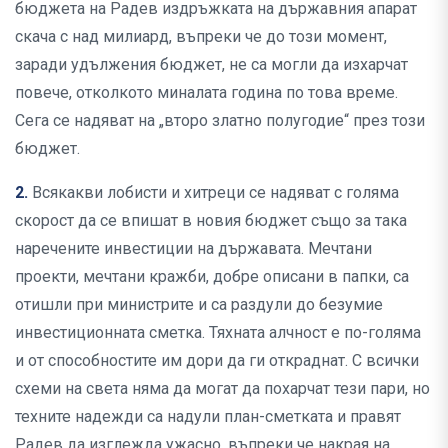
бюджета на Радев издръжката на държавния апарат
скача с над милиард, въпреки че до този момент,
заради удължения бюджет, не са могли да изхарчат
повече, отколкото миналата година по това време.
Сега се надяват на „второ златно полугодие“ през този
бюджет.
2.
Всякакви лобисти и хитреци се надяват с голяма
скорост да се впишат в новия бюджет също за така
наречените инвестиции на държавата. Мечтани
проекти, мечтани кражби, добре описани в папки, са
отишли при министрите и са раздули до безумие
инвестиционната сметка. Тяхната алчност е по-голяма
и от способностите им дори да ги откраднат. С всички
схеми на света няма да могат да похарчат тези пари, но
техните надежди са надули план-сметката и правят
Радев да изглежда ужасно, въпреки че накрая на