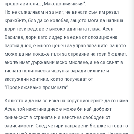
представители… „Македонияяяяяяя“.
Но не съжалявам и за миг, че винаги съм им рязал
кражбите, без да се колебая, защото мога да напиша
дори тези редове с високо вдигната глава. Асен
Василев, дори като лидер на една от опозиционна
партия днес, е много ценен за управляващите, защото
може да им покаже пътя за оправяне на този бюджет,
ако те имат държавническо мислене, а не се свият в
тясната политическа черупка заради силните и
заслужени критики, които получават от
“Продължаваме промяната”.
Колкото и да им се иска на корупционерите да го няма
Асен, той наистина днес е може би най-добрият
финансист в страната и е наистина свободен от
зависимости. След четири направени бюджета това го