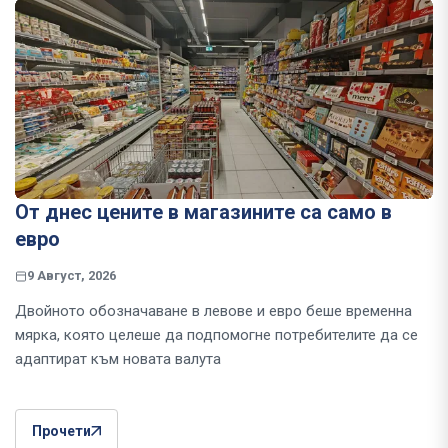
От днес цените в магазините са само в
евро
9 Август, 2026
Двойното обозначаване в левове и евро беше временна
мярка, която целеше да подпомогне потребителите да се
адаптират към новата валута
Прочети