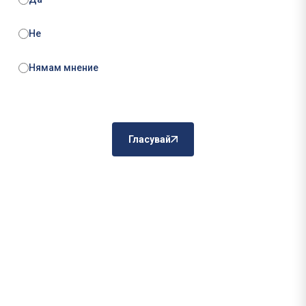
Не
Нямам мнение
Гласувай