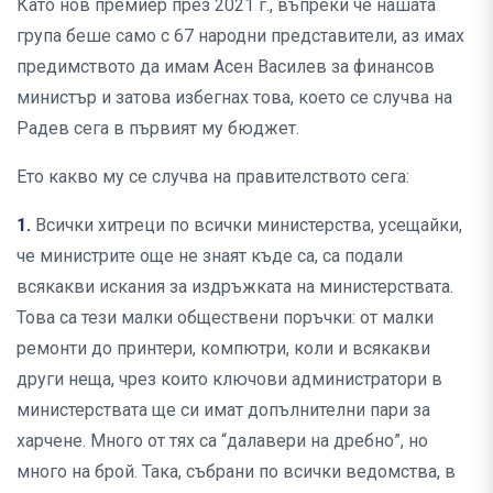
Като нов премиер през 2021 г., въпреки че нашата
група беше само с 67 народни представители, аз имах
предимството да имам Асен Василев за финансов
министър и затова избегнах това, което се случва на
Радев сега в първият му бюджет.
Ето какво му се случва на правителството сега:
1.
Всички хитреци по всички министерства, усещайки,
че министрите още не знаят къде са, са подали
всякакви искания за издръжката на министерствата.
Това са тези малки обществени поръчки: от малки
ремонти до принтери, компютри, коли и всякакви
други неща, чрез които ключови администратори в
министерствата ще си имат допълнителни пари за
харчене. Много от тях са “далавери на дребно”, но
много на брой. Така, събрани по всички ведомства, в