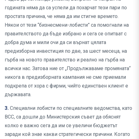
годината няма да са успели да похарчат тези пари по
простата причина, че няма да им стигне времето.
Някои от тези “бизнесмени-лобисти” са помогнали на
правителството да бъде избрано и сега се опитват с
добра дума и мили очи да си върнат цялата
предизборна инвестиция по две, за шест месеца, на
гърба на новото правителство и реално на гърба на
всички нас. Затова ние от „Продължаваме промяната“
никога в предизборната кампания не сме приемали
подкрепа от хора с фирми, чийто единствен клиент е
държавата.
3.
Специални лобисти по специалните ведомства, като
ВСС, са дошли до Министерския съвет да обяснят
колко е важно сега да им се увеличи бюджетът
заради кой знае какви стратегически причини. Когато