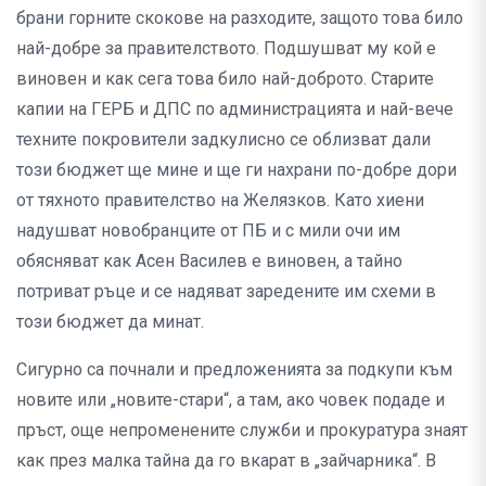
брани горните скокове на разходите, защото това било
най-добре за правителството. Подшушват му кой е
виновен и как сега това било най-доброто. Старите
капии на ГЕРБ и ДПС по администрацията и най-вече
техните покровители задкулисно се облизват дали
този бюджет ще мине и ще ги нахрани по-добре дори
от тяхното правителство на Желязков. Като хиени
надушват новобранците от ПБ и с мили очи им
обясняват как Асен Василев е виновен, а тайно
потриват ръце и се надяват заредените им схеми в
този бюджет да минат.
Сигурно са почнали и предложенията за подкупи към
новите или „новите-стари“, а там, ако човек подаде и
пръст, още непроменените служби и прокуратура знаят
как през малка тайна да го вкарат в „зайчарника“. В