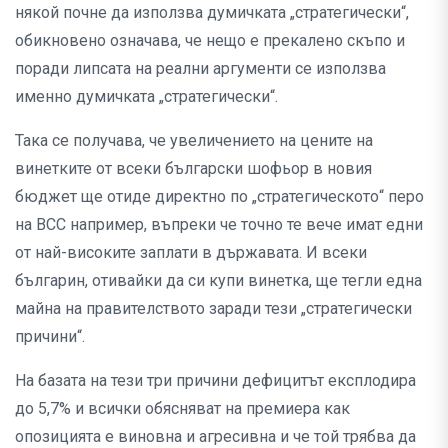
някой почне да използва думичката „стратегически“,
обикновено означава, че нещо е прекалено скъпо и
поради липсата на реални аргументи се използва
именно думичката „стратегически“.
Така се получава, че увеличението на цените на
винетките от всеки български шофьор в новия
бюджет ще отиде директно по „стратегическото“ перо
на ВСС например, въпреки че точно те вече имат едни
от най-високите заплати в държавата. И всеки
българин, отивайки да си купи винетка, ще тегли една
майна на правителството заради тези „стратегически
причини“.
На базата на тези три причини дефицитът експлодира
до 5,7% и всички обясняват на премиера как
опозицията е виновна и агресивна и че той трябва да