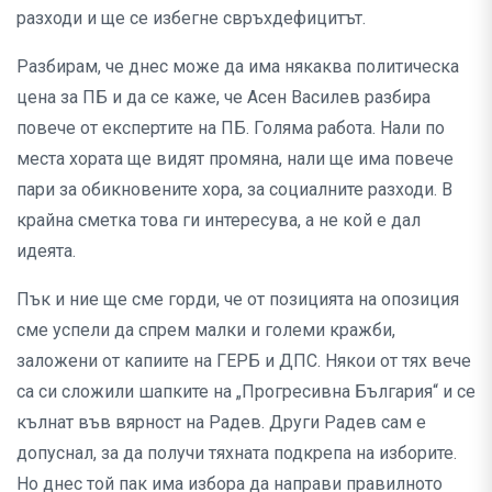
разходи и ще се избегне свръхдефицитът.
Разбирам, че днес може да има някаква политическа
цена за ПБ и да се каже, че Асен Василев разбира
повече от експертите на ПБ. Голяма работа. Нали по
места хората ще видят промяна, нали ще има повече
пари за обикновените хора, за социалните разходи. В
крайна сметка това ги интересува, а не кой е дал
идеята.
Пък и ние ще сме горди, че от позицията на опозиция
сме успели да спрем малки и големи кражби,
заложени от капиите на ГЕРБ и ДПС. Някои от тях вече
са си сложили шапките на „Прогресивна България“ и се
кълнат във вярност на Радев. Други Радев сам е
допуснал, за да получи тяхната подкрепа на изборите.
Но днес той пак има избора да направи правилното