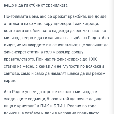
нещо и да ги отбие от хранилката.
По-голямата цена, ако се орежат кражбите, ще дойде
от атаката на самите корупционери. Тези хитреци,
които сега се облизват с надежда да вземат няколко
милиарда евро и да ги запишат на гърба на Радев. Ако
видят, че милиардите им се изплъзват, ще започнат да
финансират статии в голям размер срещу
правителството. При нас те финансираха до 1000
статии на месец с какви ли не глупости по всякакви
сайтове, само и само да намалят шанса да им режем
парите.
Ако Радев успее да отреже няколко милиарда в
следващите седмици, бързо и той ще почне да „яде
пица с кристали“ в ПИК и БЛИЦ. Реално по това
всички ще разберем дали е направил правилното