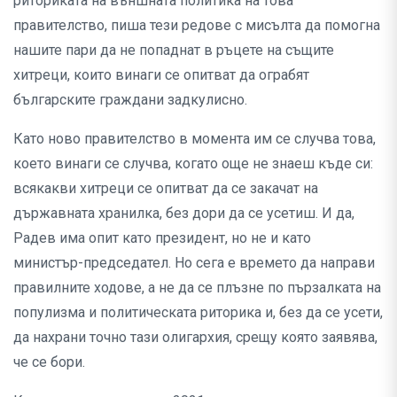
риториката на външната политика на това
правителство, пиша тези редове с мисълта да помогна
нашите пари да не попаднат в ръцете на същите
хитреци, които винаги се опитват да ограбят
българските граждани задкулисно.
Като ново правителство в момента им се случва това,
което винаги се случва, когато още не знаеш къде си:
всякакви хитреци се опитват да се закачат на
държавната хранилка, без дори да се усетиш. И да,
Радев има опит като президент, но не и като
министър-председател. Но сега е времето да направи
правилните ходове, а не да се плъзне по пързалката на
популизма и политическата риторика и, без да се усети,
да нахрани точно тази олигархия, срещу която заявява,
че се бори.