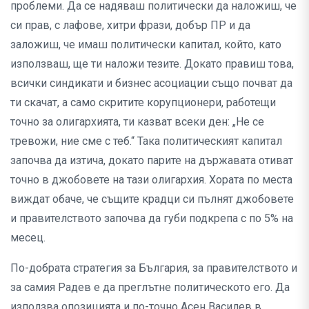
проблеми. Да се надяваш политически да наложиш, че
си прав, с лафове, хитри фрази, добър ПР и да
заложиш, че имаш политически капитал, който, като
използваш, ще ти наложи тезите. Докато правиш това,
всички синдикати и бизнес асоциации също почват да
ти скачат, а само скритите корупционери, работещи
точно за олигархията, ти казват всеки ден: „Не се
тревожи, ние сме с теб.“ Така политическият капитал
започва да изтича, докато парите на държавата отиват
точно в джобовете на тази олигархия. Хората по места
виждат обаче, че същите крадци си пълнят джобовете
и правителството започва да губи подкрепа с по 5% на
месец.
По-добрата стратегия за България, за правителството и
за самия Радев е да преглътне политическото его. Да
използва опозицията и по-точно Асен Василев в