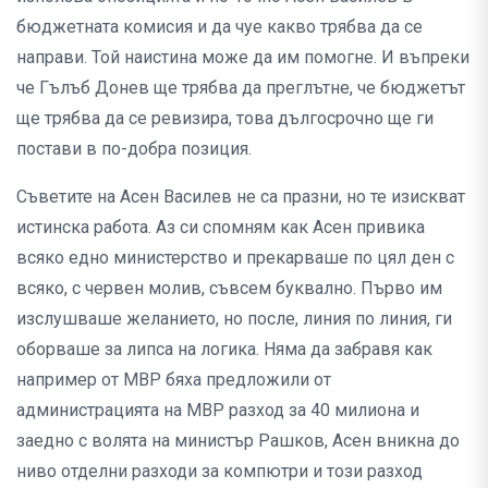
бюджетната комисия и да чуе какво трябва да се
направи. Той наистина може да им помогне. И въпреки
че Гълъб Донев ще трябва да преглътне, че бюджетът
ще трябва да се ревизира, това дългосрочно ще ги
постави в по-добра позиция.
Съветите на Асен Василев не са празни, но те изискват
истинска работа. Аз си спомням как Асен привика
всяко едно министерство и прекарваше по цял ден с
всяко, с червен молив, съвсем буквално. Първо им
изслушваше желанието, но после, линия по линия, ги
оборваше за липса на логика. Няма да забравя как
например от МВР бяха предложили от
администрацията на МВР разход за 40 милиона и
заедно с волята на министър Рашков, Асен вникна до
ниво отделни разходи за компютри и този разход