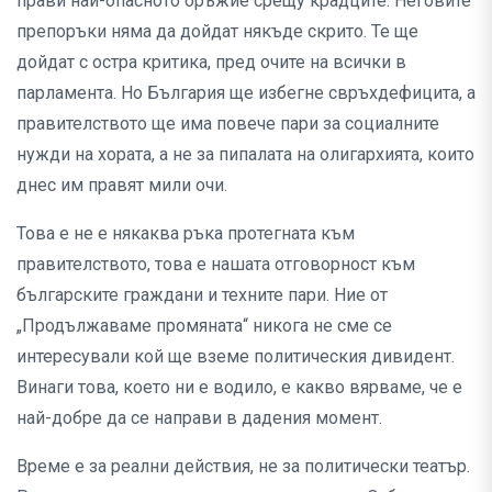
прави най-опасното оръжие срещу крадците. Неговите
препоръки няма да дойдат някъде скрито. Те ще
дойдат с остра критика, пред очите на всички в
парламента. Но България ще избегне свръхдефицита, а
правителството ще има повече пари за социалните
нужди на хората, а не за пипалата на олигархията, които
днес им правят мили очи.
Това е не е някаква ръка протегната към
правителството, това е нашата отговорност към
българските граждани и техните пари. Ние от
„Продължаваме промяната“ никога не сме се
интересували кой ще вземе политическия дивидент.
Винаги това, което ни е водило, е какво вярваме, че е
най-добре да се направи в дадения момент.
Време е за реални действия, не за политически театър.