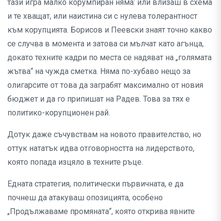
тази игра малко корумпиран няма: или влизаш в схема
и те хващат, или наистина си с нулева толерантност
към корупцията. Борисов и Пеевски знаят точно какво
се случва в момента и затова си мълчат като агънца,
докато техните кадри по места се надяват на „голямата
жътва“ на чужда сметка. Няма по-хубаво нещо за
олигарсите от това да заграбят максимално от новия
бюджет и да го припишат на Радев. Това за тях е
политико-корупционен рай.
Дотук даже съчувствам на новото правителство, но
оттук нататък идва отговорността на лидерството,
която попада изцяло в техните ръце.
Едната стратегия, политически първичната, е да
почнеш да атакуваш опозицията, особено
„Продължаваме промяната“, която открива явните