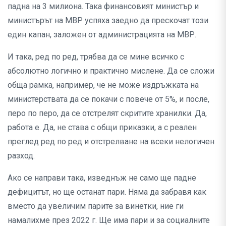
падна на 3 милиона. Така финансовият министър и
министърът на МВР успяха заедно да прескочат този
един капан, заложен от администрацията на МВР.
И така, ред по ред, трябва да се мине всичко с
абсолютно логично и практично мислене. Да се сложи
обща рамка, например, че не може издръжката на
министерствата да се покачи с повече от 5%, и после,
перо по перо, да се отстрелят скритите хранилки. Да,
работа е. Да, не става с общи приказки, а с реален
преглед ред по ред и отстрелване на всеки нелогичен
разход.
Ако се направи така, изведнъж не само ще падне
дефицитът, но ще останат пари. Няма да забравя как
вместо да увеличим парите за винетки, ние ги
намалихме през 2022 г. Ще има пари и за социалните