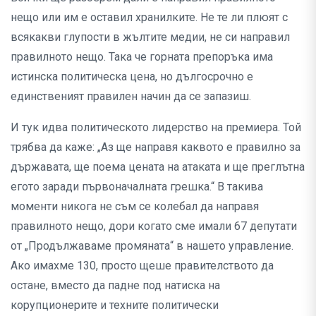
нещо или им е оставил хранилките. Не те ли плюят с
всякакви глупости в жълтите медии, не си направил
правилното нещо. Така че горната препоръка има
истинска политическа цена, но дългосрочно е
единственият правилен начин да се запазиш.
И тук идва политическото лидерство на премиера. Той
трябва да каже: „Аз ще направя каквото е правилно за
държавата, ще поема цената на атаката и ще преглътна
егото заради първоначалната грешка.“ В такива
моменти никога не съм се колебал да направя
правилното нещо, дори когато сме имали 67 депутати
от „Продължаваме промяната“ в нашето управление.
Ако имахме 130, просто щеше правителството да
остане, вместо да падне под натиска на
корупционерите и техните политически