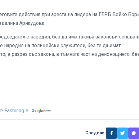
еговите действия при ареста на лидера на ГЕРБ Бойко Бор
вдалина Арнаудова.
редседател е наредил, без да има такива законови основан
е наредил на полицейски служители, без те да имат
, в разрез със закона, в тъмната част на денонощието, бе
 Faktor.bg в
Сподели: