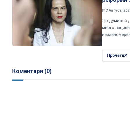
7 Август, 202
По думите ѝ 
много пациен
неравномерен
Прочети
Коментари (0)