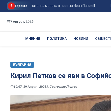
 възпоменателна монета в чест на Йоан Павел II...
Приключ
Горещо
7 Август, 2026
МНЕНИЯ
ПОЛИТИКА
НОВИНИ
ОБЩЕСТ
БЪЛГАРИЯ
Кирил Петков се яви в Софий
10:47, 29 Април, 2025
Светослав Пинтев