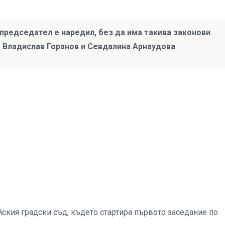
-председател е наредил, без да има такива законови
, Владислав Горанов и Севдалина Арнаудова
ския градски съд, където стартира първото заседание по