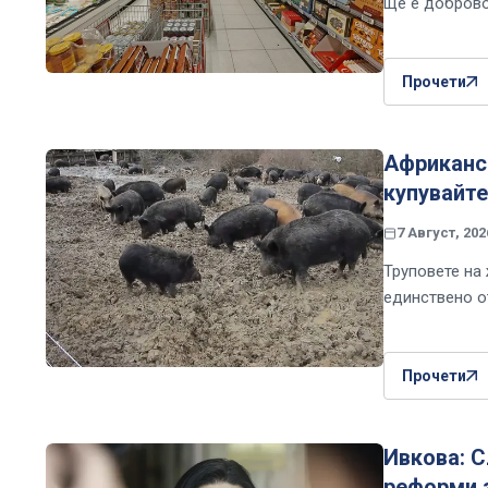
ще е доброво
Прочети
Африканск
купувайте
7 Август, 202
Труповете на
единствено о
Прочети
Ивкова: С
реформи 