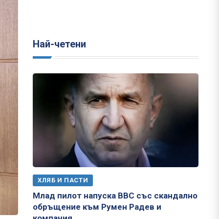
Най-четени
ХЛЯБ И ПАСТИ
Млад пилот напуска ВВС със скандално
обръщение към Румен Радев и
компания