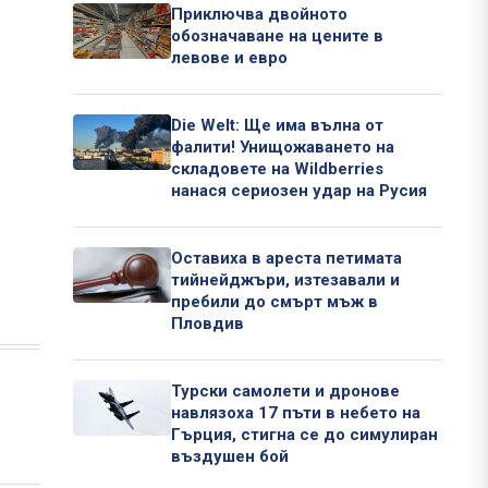
Приключва двойното
обозначаване на цените в
левове и евро
Die Welt: Ще има вълна от
фалити! Унищожаването на
складовете на Wildberries
нанася сериозен удар на Русия
Оставиха в ареста петимата
тийнейджъри, изтезавали и
пребили до смърт мъж в
Пловдив
Турски самолети и дронове
навлязоха 17 пъти в небето на
Гърция, стигна се до симулиран
въздушен бой