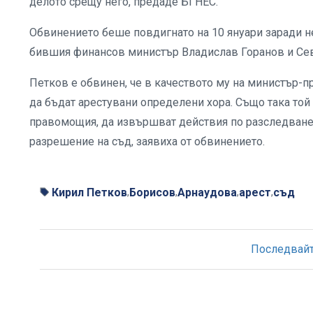
делото срещу него, предаде БГНЕС.
Обвинението беше повдигнато на 10 януари заради н
бившия финансов министър Владислав Горанов и Се
Петков е обвинен, че в качеството му на министър-п
да бъдат арестувани определени хора. Също така той 
правомощия, да извършват действия по разследването
разрешение на съд, заявиха от обвинението.
Кирил Петков
Борисов
Арнаудова
арест
съд
,
,
,
,
Последвайте