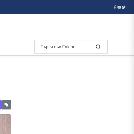
 Welt: Ще има вълна от фалити! Унищожаването на складовете на Wild