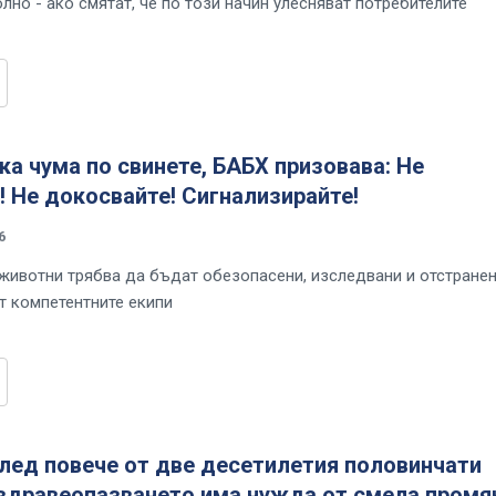
лно - ако смятат, че по този начин улесняват потребителите
а чума по свинете, БАБХ призовава: Не
! Не докосвайте! Сигнализирайте!
6
 животни трябва да бъдат обезопасени, изследвани и отстране
т компетентните екипи
лед повече от две десетилетия половинчати
здравеопазването има нужда от смела промя