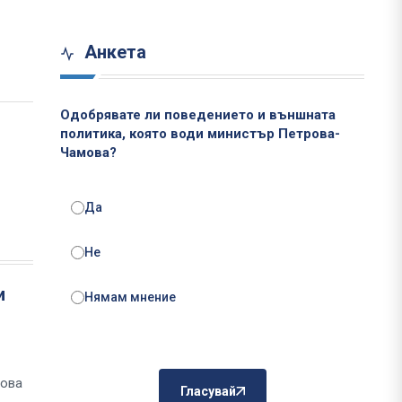
Анкета
Одобрявате ли поведението и външната
политика, която води министър Петрова-
Чамова?
Да
Не
и
Нямам мнение
това
Гласувай