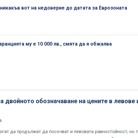
никакъв вот на недоверие до датата за Еврозоната
аранцията му е 10 000 лв., смята да я обжалва
 двойното обозначаване на цените в левове 
6
огат да продължат да посочват и левовата равностойност, но 