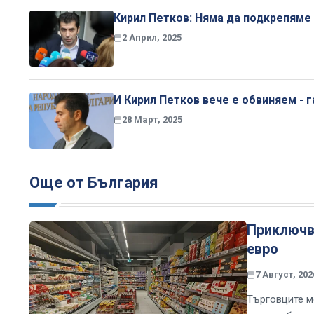
Кирил Петков: Няма да подкрепяме 
2 Април, 2025
И Кирил Петков вече е обвиняем - г
28 Март, 2025
Още от България
Приключва
евро
7 Август, 202
Търговците м