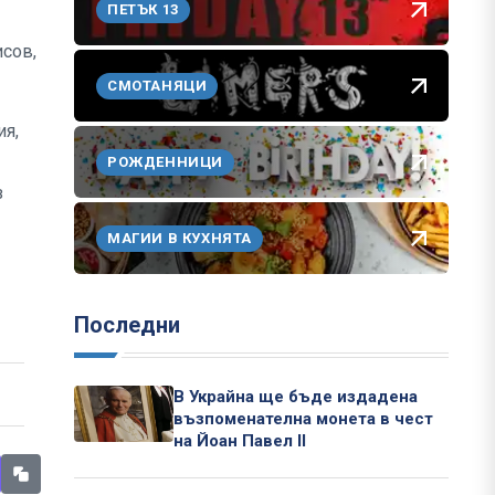
ПЕТЪК 13
исов,
СМОТАНЯЦИ
ия,
РОЖДЕННИЦИ
з
МАГИИ В КУХНЯТА
Последни
В Украйна ще бъде издадена
възпоменателна монета в чест
на Йоан Павел II