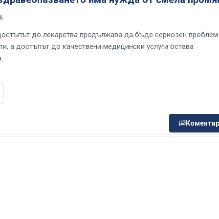
6
достъпът до лекарства продължава да бъде сериозен проблем
ти, а достъпът до качествени медицински услуги остава
.
Коментир