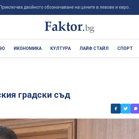
ва двойното обозначаване на цените в левове и евро...
Die
ВО
ИКОНОМИКА
КУЛТУРА
ЛАЙФ СТАЙЛ
СПОРТ
ския градски съд