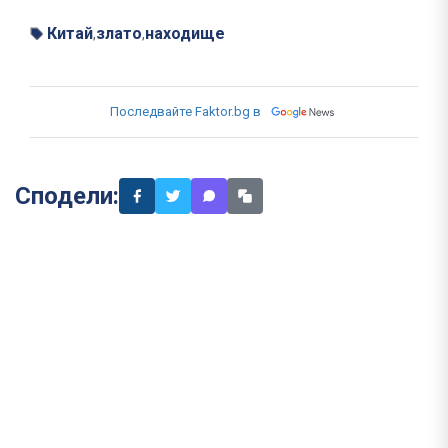
Китай
злато
находище
,
,
Последвайте Faktor.bg в
Сподели: