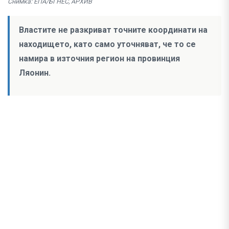
Снимка: ЕПА/БГНЕС, АРХИВ
Властите не разкриват точните координати на
находището, като само уточняват, че то се
намира в източния регион на провинция
Ляонин.