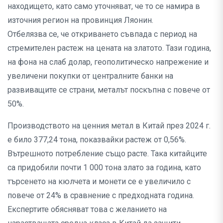
находището, като само уточняват, че то се намира в
източния регион на провинция Ляонин.
Отбелязва се, че откриването съвпада с период на
стремителен растеж на цената на златото. Тази година,
на фона на слаб долар, геополитическо напрежение и
увеличени покупки от централните банки на
развиващите се страни, металът поскъпна с повече от
50%.
Производството на ценния метал в Китай през 2024 г.
е било 377,24 тона, показвайки растеж от 0,56%.
Вътрешното потребление също расте. Така китайците
са придобили почти 1 000 тона злато за година, като
търсенето на кюлчета и монети се е увеличило с
повече от 24% в сравнение с предходната година.
Експертите обясняват това с желанието на