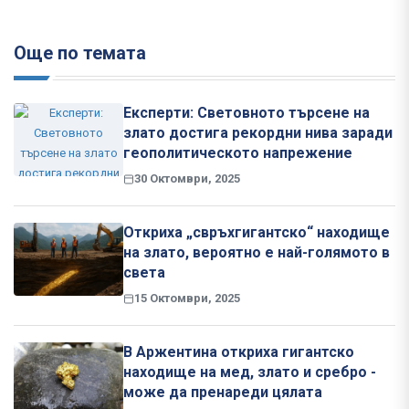
Още по темата
Експерти: Световното търсене на
злато достига рекордни нива заради
геополитическото напрежение
30 Октомври, 2025
Откриха „свръхгигантско“ находище
на злато, вероятно е най-голямото в
света
15 Октомври, 2025
В Аржентина откриха гигантско
находище на мед, злато и сребро -
може да пренареди цялата