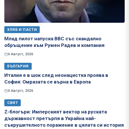
ХЛЯБ И ПАСТИ
Млад пилот напуска ВВС със скандално
обръщение към Румен Радев и компания
6 Август, 2026
БЪЛГАРИЯ
Италия е в шок след неонацистка проява в
София: Омразата се върна в Европа
4 Август, 2026
СВЯТ
Z-блогъри: Имперският вектор на руската
държавност претърпя в Украйна най-
съкрушителното поражение в цялата си история