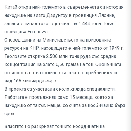
Китай откри най-голямото в съвременната си история
находище на злато Дадунгоу в провинция Ляонин,
запасите на което се оценяват на 1 444 тона. Това
съобщава Euronews.
Според данни на Министерството на природните
ресурси на КНР, находището е най-голямото от 1949 г.
Геолозите откриха 2,586 млн. тона руда със средна
концентрация на злато 0,56 грама на тон. Оценъчната
стойност на това количество злато е приблизително
над 166 милиарда евро.
В проекта са участвали около хиляда специалисти.
Работата е продължила само 15 месеца, което за
находище от такъв мащаб се счита за необичайно бърз
срок.
Властите не разкриват точните координати на