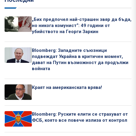
„Бих предпочел най-страшен звяр да бъда,
но никога комунист“: 49 години от
убийството на Георги Заркин
Bloomberg: Западните съюзници
подвеждат Украйна в критичен момент,
дават на Путин възможност да продължи
войната
Краят на американската врява!
Bloomberg: Руските елити се страхуват от
ФСБ, която все повече излиза от контрол