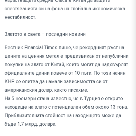
нарастващата средна класа в Китай да защити
спестяванията си на фона на глобална икономическа
нестабилност.
Златото в света – последни новини
Вестник Financial Times пише, че рекордният ръст на
цените на ценния метал е предизвикан от непублични
покупки на злато от Китай, които могат да надхвърлят
официалните данни повече от 10 пъти. По този начин
КНР се опитва да намали зависимостта си от
американския долар, както писахме.
На 5 ноември стана известно, че в Турция е открито
находище на злато с потенциален обем около 13 тона.
Приблизителната стойност на находището може да
бъде 1,7 млрд. долара.