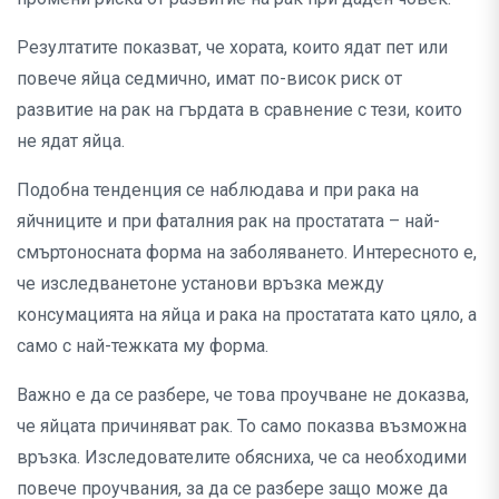
Резултатите показват, че хората, които ядат пет или
повече яйца седмично, имат по-висок риск от
развитие на рак на гърдата в сравнение с тези, които
не ядат яйца.
Подобна тенденция се наблюдава и при рака на
яйчниците и при фаталния рак на простатата – най-
смъртоносната форма на заболяването. Интересното е,
че изследванетоне установи връзка между
консумацията на яйца и рака на простатата като цяло, а
само с най-тежката му форма.
Важно е да се разбере, че това проучване не доказва,
че яйцата причиняват рак. То само показва възможна
връзка. Изследователите обясниха, че са необходими
повече проучвания, за да се разбере защо може да