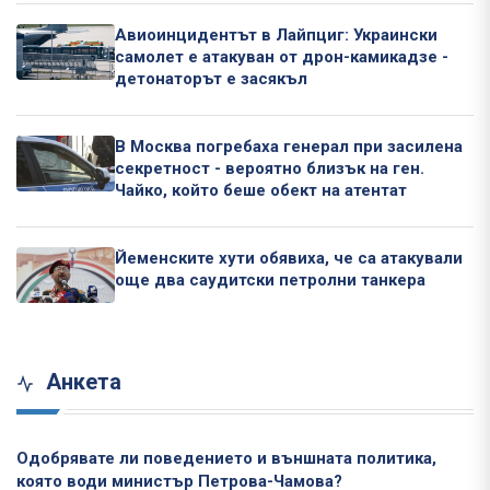
Авиоинцидентът в Лайпциг: Украински
самолет е атакуван от дрон-камикадзе -
детонаторът е засякъл
В Москва погребаха генерал при засилена
секретност - вероятно близък на ген.
Чайко, който беше обект на атентат
Йеменските хути обявиха, че са атакували
още два саудитски петролни танкера
Анкета
Одобрявате ли поведението и външната политика,
която води министър Петрова-Чамова?