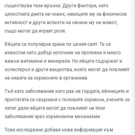
съществува тази връзка. Други фактори, като
цялостната диета на човек, навиците му за физическа
активност и други аспекти на начина му на живот,
също могат да играят роля.
Яйцата са популярна храна по целия свят. Те са
известни като добър източник на протеини и много
важни витамини и минерали. Но яйцата съдържат и
холестерол и други вещества, които могат да повлияят
на нивата на хормоните в организма.
Тъй като заболявания като рак на гърдата, яйчниците и
простатата са свързани с половите хормони, учените се
питат дали яйцата могат да повлияят на тези
заболявания чрез хормонални механизми.
Това изследване добавя нова информация към