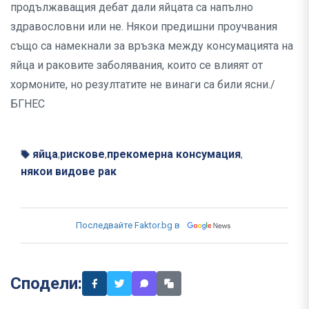
продължаващия дебат дали яйцата са напълно
здравословни или не. Някои предишни проучвания
също са намекнали за връзка между консумацията на
яйца и раковите заболявания, които се влияят от
хормоните, но резултатите не винаги са били ясни./
БГНЕС
яйца
рискове
прекомерна консумация
,
,
,
някои видове рак
Последвайте Faktor.bg в
Сподели: