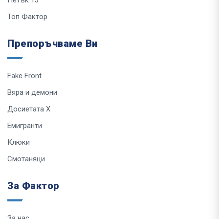
Петък 13
Топ Фактор
Препоръчваме Ви
Fake Front
Вяра и демони
Досиетата Х
Емигранти
Клюки
Смотаняци
За Фактор
За нас