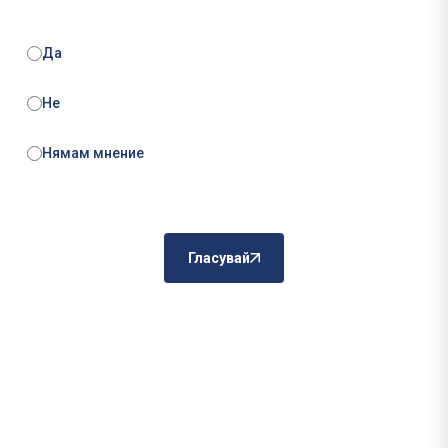
Да
Не
Нямам мнение
Гласувай