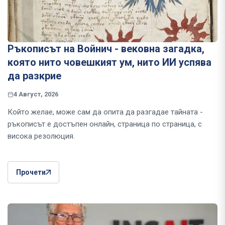
Ръкописът на Войнич - вековна загадка,
която нито човешкият ум, нито ИИ успява
да разкрие
4 Август, 2026
Който желае, може сам да опита да разгадае тайната -
ръкописът е достъпен онлайн, страница по страница, с
висока резолюция.
Прочети