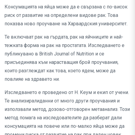
Консумацията на яйца може да е свързана с по-висок
риск от развитие на определени видове рак. Това
показва ново проучване на Харвардския университет.
Те включват рак на гърдата, рак на яйчниците и най-
тежката форма на рак на простатата. Изследването е
публикувано в British Journal of Nutrition и се
присъединява към нарастващия брой проучвания,
които разглеждат как това, което ядем, може да
повлияе на здравето ни.
Изследването е проведено от Н. Кеум и екип от учени.
Те анализиралиданни от много други проучвания и
използвали метод, дозово-отговорен метаанализ. Този
метод помага на изследователите да разберат дали
консумацията на повече или по-малко яйца може да
промени риска от развитие на рак при даден човек.