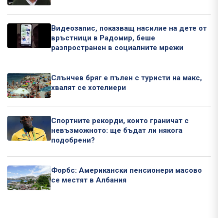
Видеозапис, показващ насилие на дете от
връстници в Радомир, беше
разпространен в социалните мрежи
Слънчев бряг е пълен с туристи на макс,
хвалят се хотелиери
Спортните рекорди, които граничат с
невъзможното: ще бъдат ли някога
подобрени?
Форбс: Американски пенсионери масово
се местят в Албания