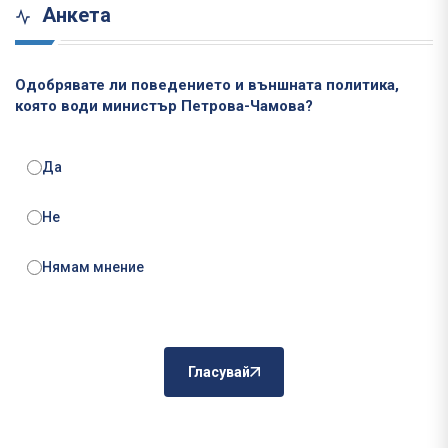
Анкета
Одобрявате ли поведението и външната политика,
която води министър Петрова-Чамова?
Да
Не
Нямам мнение
Гласувай