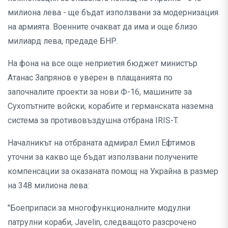
милиона лева - ще бъдат използвани за модернизация
на армията. Военните очакват да има и още близо
милиард лева, предаде БНР.
На фона на все още неприетия бюджет министър
Атанас Запрянов е уверен в плащанията по
започналите проекти за нови Ф-16, машините за
Сухопътните войски, корабите и германската наземна
система за противовъздушна отбрана IRIS-T.
Началникът на отбраната адмирал Емил Ефтимов
уточни за какво ще бъдат използвани получените
компенсации за оказаната помощ на Украйна в размер
на 348 милиона лева:
"Боеприпаси за многофункционалните модулни
патрулни кораби, Javelin, следващото разсрочено