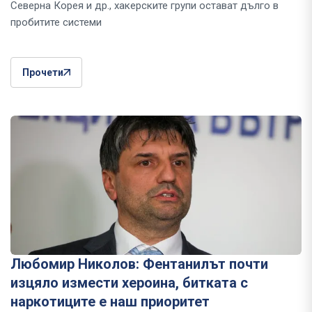
Северна Корея и др., хакерските групи остават дълго в
пробитите системи
Прочети
Любомир Николов: Фентанилът почти
изцяло измести хероина, битката с
наркотиците е наш приоритет