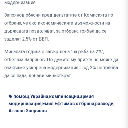
модернизация.
Запрянов обясни пред депутатите от Комисията по
отбрана, че ако икономическите възможности на
държавата позволяват, за отбрана трябва да се
заделят 2,5% от БВП.
Миналата година е завършена "на ръба на 2%",
отбеляза Запрянов. По думите му при 2% не може да
очакваме ускорена модернизация. Под 2% не трябва
да се пада, добави министърът.
помощ
Украйна
компенсации
армия
,
,
,
,
модернизация
Емил Ефтимов
отбрана
разходи
,
,
,
,
Атанас Запрянов