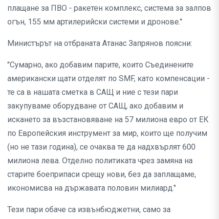
плащане за ПВО - ракетен комплекс, система за залпов
огън, 155 мм артилерийски системи и дронове."
Министърът на отбраната Атанас Запрянов поясни:
"Сумарно, ако добавим парите, които Съединените
американски щати отделят по SMF, като компенсации -
те са в нашата сметка в САЩ и ние с тези пари
закупуваме оборудване от САЩ, ако добавим и
искането за възстановяване на 57 милиона евро от ЕК
по Европейския инструмент за мир, които ще получим
(но не тази година), се очаква те да надхвърлят 600
милиона лева. Отделно политиката чрез замяна на
старите боеприпаси срещу нови, без да заплащаме,
икономисва на държавата половин милиард."
Тези пари обаче са извънбюджетни, само за