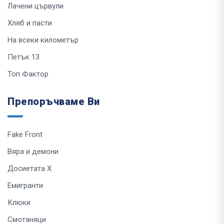
Лачени цървули
Хляб и пасти
На всеки километър
Петък 13
Топ Фактор
Препоръчваме Ви
Fake Front
Вяра и демони
Досиетата Х
Емигранти
Клюки
Смотаняци