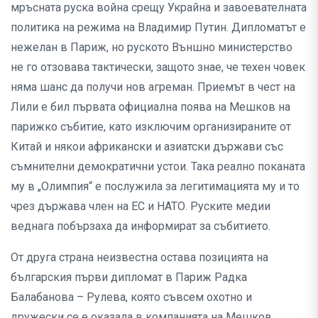
мръсната руска война срещу Украйна и завоевателната
политика на режима на Владимир Путин. Дипломатът е
нежелан в Париж, но руското Външно министерство
не го отзовава тактически, защото знае, че техен човек
няма шанс да получи нов агреман. Приемът в чест на
Лили е бил първата официална поява на Мешков на
парижко събитие, като изключим организираните от
Китай и някои африкански и азиатски държави със
съмнителни демократични устои. Така реално поканата
му в „Олимпия“ е послужила за легитимацията му и то
чрез държава член на ЕС и НАТО. Руските медии
веднага побързаха да информират за събитието.
От друга страна неизвестна остава позицията на
българския първи дипломат в Париж Радка
Балабанова – Рулева, която съвсем охотно и
дружески се е оказала в компанията на Мешков,