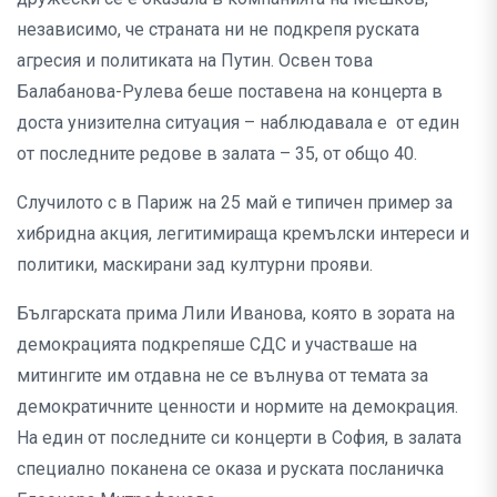
независимо, че страната ни не подкрепя руската
агресия и политиката на Путин. Освен това
Балабанова-Рулева беше поставена на концерта в
доста унизителна ситуация – наблюдавала е от един
от последните редове в залата – 35, от общо 40.
Случилото с в Париж на 25 май е типичен пример за
хибридна акция, легитимираща кремълски интереси и
политики, маскирани зад културни прояви.
Българската прима Лили Иванова, която в зората на
демокрацията подкрепяше СДС и участваше на
митингите им отдавна не се вълнува от темата за
демократичните ценности и нормите на демокрация.
На един от последните си концерти в София, в залата
специално поканена се оказа и руската посланичка