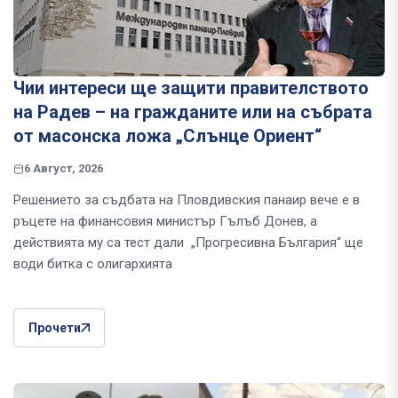
Чии интереси ще защити правителството
на Радев – на гражданите или на събрата
от масонска ложа „Слънце Ориент“
6 Август, 2026
Решението за съдбата на Пловдивския панаир вече е в
ръцете на финансовия министър Гълъб Донев, а
действията му са тест дали „Прогресивна България“ ще
води битка с олигархията
Прочети