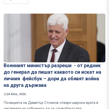
Военният министър разреши - от редник
до генерал да пишат каквото си искат на
личния фейсбук – дори да обявят война
на друга държава
24 Юли, 2026
Позицията на Димитър Стоянов отваря широка врата в
системата на отбраната да се словоблудства