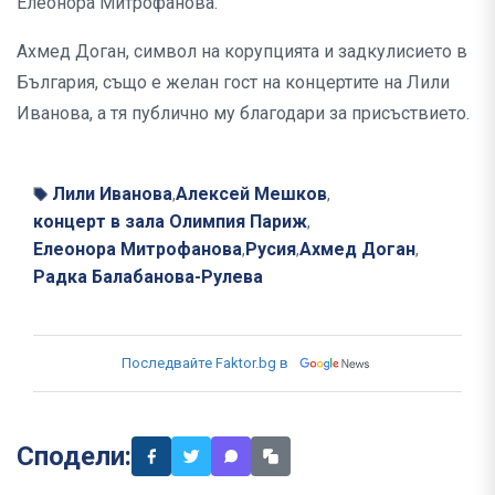
Елеонора Митрофанова.
Ахмед Доган, символ на корупцията и задкулисието в
България, също е желан гост на концертите на Лили
Иванова, а тя публично му благодари за присъствието.
Лили Иванова
Алексей Мешков
,
,
концерт в зала Олимпия Париж
,
Елеонора Митрофанова
Русия
Ахмед Доган
,
,
,
Радка Балабанова-Рулева
Последвайте Faktor.bg в
Сподели: