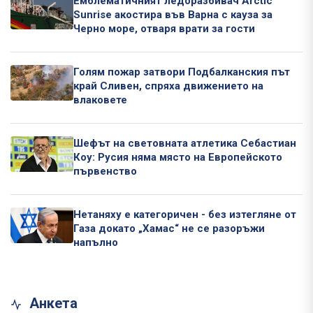
Емблематичният ледоразбивач Arctic
Sunrise акостира във Варна с кауза за
Черно море, отваря врати за гости
Голям пожар затвори Подбалканския път
край Сливен, спряха движението на
влаковете
Шефът на световната атлетика Себастиан
Коу: Русия няма място на Европейското
първенство
Нетаняху е категоричен - без изтегляне от
Газа докато „Хамас“ не се разоръжи
напълно
Анкета