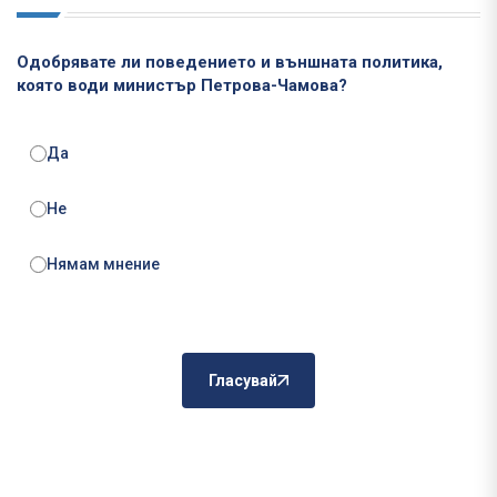
Одобрявате ли поведението и външната политика,
която води министър Петрова-Чамова?
Да
Не
Нямам мнение
Гласувай