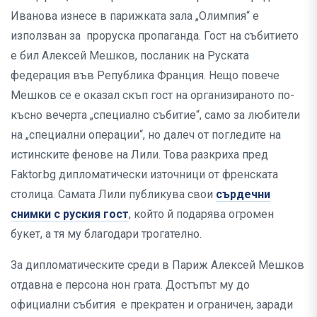
Иванова изнесе в парижката зала „Олимпия“ е
използван за проруска пропаганда. Гост на събитието
е бил Алексей Мешков, посланик на Руската
федерация във Република Франция. Нещо повече
Мешков се е оказал скъп гост на организираното по-
късно вечерта „специално събитие“, само за любители
на „специални операции“, но далеч от погледите на
истинските фенове на Лили. Това разкриха пред
Faktor.bg дипломатически източници от френската
столица. Самата Лили публикува свои
сърдечни
снимки с руския гост
, който й подарява огромен
букет, а тя му благодари трогателно.
За дипломатическите среди в Париж Алексей Мешков
отдавна е персона нон грата. Достъпът му до
официални събития е прекратен и ограничен, заради