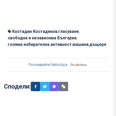
Костадин Костадинов
гласуване
,
,
свободна и независима България
,
голяма избирателна активност
машина
дъщеря
,
,
Последвайте Faktor.bg в
Сподели: