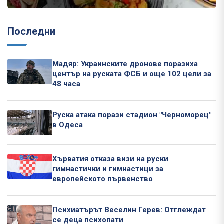
Последни
Мадяр: Украинските дронове поразиха
център на руската ФСБ и още 102 цели за
48 часа
Руска атака порази стадион "Черноморец"
в Одеса
Хърватия отказа визи на руски
гимнастички и гимнастици за
европейското първенство
Психиатърът Веселин Герев: Отглеждат
се деца психопати