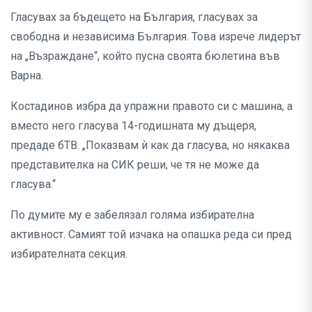
Гласувах за бъдещето на България, гласувах за
свободна и независима България. Това изрече лидерът
на „Възраждане“, който пусна своята бюлетина във
Варна.
Костадинов избра да упражни правото си с машина, а
вместо него гласува 14-годишната му дъщеря,
предаде бТВ. „Показвам ѝ как да гласува, но някаква
представителка на СИК реши, че тя не може да
гласува.“
По думите му е забелязал голяма избирателна
активност. Самият той изчака на опашка реда си пред
избирателната секция.