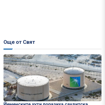
Още от Свят
Йеменските хути поразиха саудитска