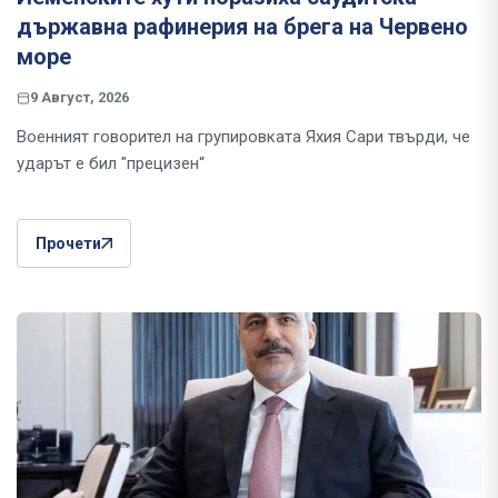
държавна рафинерия на брега на Червено
море
9 Август, 2026
Военният говорител на групировката Яхия Сари твърди, че
ударът е бил "прецизен“
Прочети