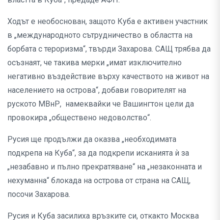
Ходът е необоснован, защото Куба е активен участник
в „международното сътрудничество в областта на
борбата с тероризма“, твърди Захарова. САЩ трябва да
осъзнаят, че такива мерки „имат изключително
негативно въздействие върху качеството на живот на
населението на острова“, добави говорителят на
руското МВнР, намеквайки че Вашингтон цели да
провокира „обществено недоволство“.
Русия ще продължи да оказва „необходимата
подкрепа на Куба“, за да подкрепи исканията ѝ за
„незабавно и пълно прекратяване“ на „незаконната и
нехуманна“ блокада на острова от страна на САЩ,
посочи Захарова.
Русия и Куба засилиха връзките си, откакто Москва