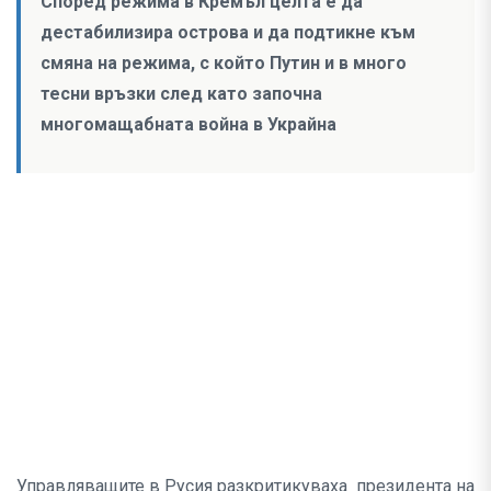
Според режима в Кремъл целта е да
дестабилизира острова и да подтикне към
смяна на режима, с който Путин и в много
тесни връзки след като започна
многомащабната война в Украйна
Управляващите в Русия разкритикуваха президента на