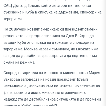
САЩ Доналд Тръмп, който за втори път включва
съюзника ѝ Куба в списъка на държавите, спонсори на
тероризма.
На 20 януари новият американски президент отмени
решението на предшественика си Джо Байдън да
извади Куба от списъка на държавите спонсори на
тероризма. Москва изрази съмнение, че мярката има
за цел да дестабилизира острова и да подтикне към
смяна на режима.
Според говорителя на външното министерство Мария
Захарова заповедта на новия президент Тръмп
несъмнено е „насочена към по-нататъшно затягане на
финансовите и икономическите ограничения с
надеждата да дестабилизира ситуацията и да промени
властта в Куба“, предаде АФП.