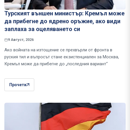
Турският външен министър: Кремъл може
да прибегне до ядрено оръжие, ако види
заплаха за оцеляването си
9 Август, 2026
Ако войната на изтощение се прехвърли от фронта в
руския тил и въпросът стане екзистенциален за Москва,
Кремъл може да прибегне до „последния вариант“
Прочети