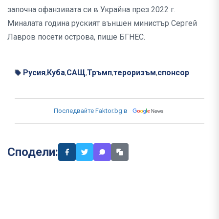
започна офанзивата си в Украйна през 2022 г.
Миналата година руският външен министър Сергей
Лавров посети острова, пише БГНЕС.
Русия
Куба
САЩ
Тръмп
тероризъм
спонсор
,
,
,
,
,
Последвайте Faktor.bg в
Сподели: