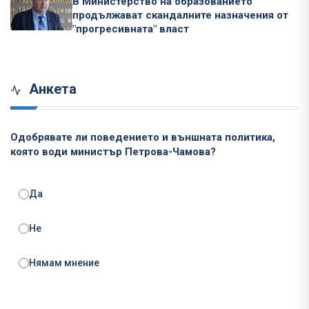
В Министерство на образованието
продължават скандалните назначения от
"прогресивната" власт
Анкета
Одобрявате ли поведението и външната политика,
която води министър Петрова-Чамова?
Да
Не
Нямам мнение