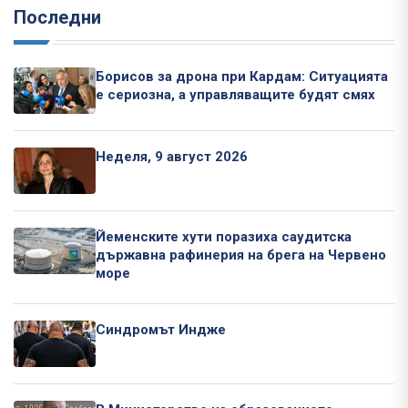
Последни
Борисов за дрона при Кардам: Ситуацията
е сериозна, а управляващите будят смях
Неделя, 9 август 2026
Йеменските хути поразиха саудитска
държавна рафинерия на брега на Червено
море
Синдромът Индже