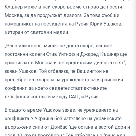
Кушнер може в най-скоро време отново да посетят
Москва, за да продължат диалога. За това съобщи
помощникът на президента на Русия Юрий Ушаков,
цитиран от световни медии.
„Рано или късно, мисля, че доста скоро, нашите
постоянни колеги Стив Уиткоф и Джаред Къшнер ще
пристигнат в Москва и ще продължим диалога с тях“,
заяви Ушаков. Той отбеляза, че Вашингтон не
пренебрегва въпроса за уреждането на украинския
конфликт, за което свидетелстват активните
телефонни контакти между САЩ и Русия.
В същото време Ушаков заяви, че уреждането на
конфликта в Украйна без изтегляне на украинските
въоръжени сили от Донбас “ще остане в застой дори и
след 10 кръга преговори.” Той отбеляза, че “рано или