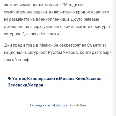
активизираме дипломацията. Обсъдихме
хуманитарните задачи, включително продължаването
на размяната на военнопленници. Доуточняваме
детайлите по споразуменията, които могат да осигурят
сигурност“, написа Зеленски.
Дни преди това в Маями бе секретарят на Съвета за
национална сигурност Рустем Умеров, който разговаря
там с Уиткоф.
Уитков
Къшнер
визити
Москва
Киев
Ушаков
,
,
,
,
,
,
Зеленски
Умеров
,
Последвайте Faktor.bg в