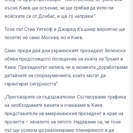
късно Киев ще осъзнае, че ще трябва да изтегли
войските си от Донбас, и ще го направи.”
Този път Стив Уиткоф и Джаред Къшнер вероятно ще
посетят не само Москва, но и Киев.
Само преди два дни украинският президент Зеленски
обяви предстоящото посещение на екипа на Тръмп в
Киев. Президентът написа, че в момента „доработваме
детайлите на споразуменията, които могат да
гарантират сигурността“.
„Преговорите са съдържателни. Съгласуваме графика
на необходимите визити и очакваме в Киев
представители на американския президент в края на
пролетта – началото на лятото. Надяваме се, че този
път ще успеем да реализираме планираното и да