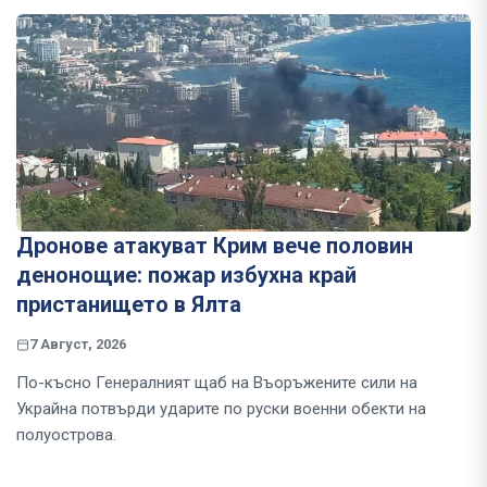
Дронове атакуват Крим вече половин
денонощие: пожар избухна край
пристанището в Ялта
7 Август, 2026
По-късно Генералният щаб на Въоръжените сили на
Украйна потвърди ударите по руски военни обекти на
полуострова.