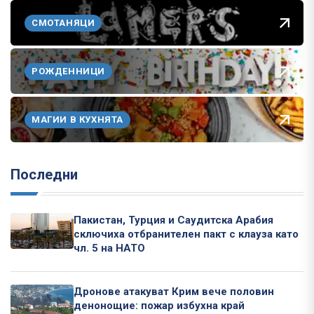
СМОТАНЯЦИ
РОЖДЕННИЦИ
МАГИИ В КУХНЯТА
Последни
Пакистан, Турция и Саудитска Арабия
сключиха отбранителен пакт с клауза като
чл. 5 на НАТО
Дронове атакуват Крим вече половин
денонощие: пожар избухна край