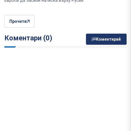
Европа да засили натиска върху Русия“
Прочети
Коментари (0)
Коментирай