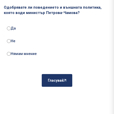
Одобрявате ли поведението и външната политика,
която води министър Петрова-Чамова?
Да
Не
Нямам мнение
Гласувай