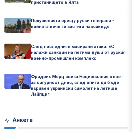
пристанището в Ялта
Покушенията срещу руски генерали -
войната вече ги застига навсякъде
След последните масирани атаки: ЕС
наложи санкции на петима души от руския
военно-промишлен комплекс
Фридрих Мерц свика Националния съвет
за сигурност днес, след опита да бъде
взривен украински самолет на летище
Лайпциг
Анкета