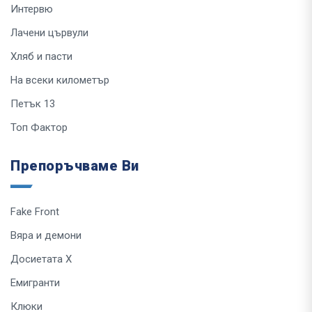
Интервю
Лачени цървули
Хляб и пасти
На всеки километър
Петък 13
Топ Фактор
Препоръчваме Ви
Fake Front
Вяра и демони
Досиетата Х
Емигранти
Клюки