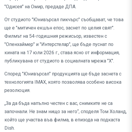
"Одисея" на Омир, предаде ДПА.
От студиото "Юнивърсал пикчърс" съобщават, че това
ще е "митичен екшън епос, заснет по целия свят".
Филмът на 54-годишния режисьор, известен с
"Опенхаймер" и "Интерстелар", ще бъде пуснат по
кината на 17 юли 2026 г., става ясно от информация,
публикувана от студиото в социалната мрежа "Х".
Според "Юнивърсал" продукцията ще бъде заснета с
технологията IMAX, която позволява особено висока
резолюция.
„За да бъда напълно честен с вас, снимките не са
започнали. Не знам нищо за него“, споделя Том Холанд,
който ще участва във филма, в епизода на подкаста
Dish.