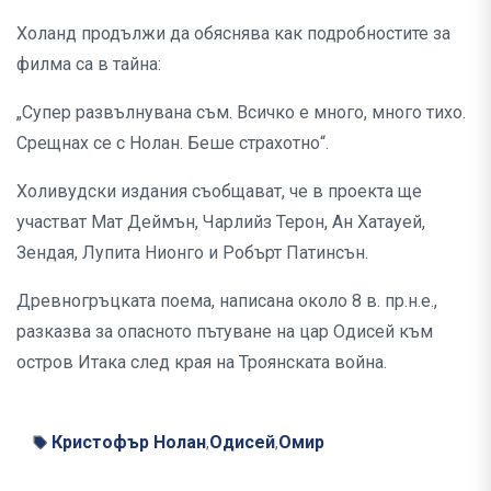
Холанд продължи да обяснява как подробностите за
филма са в тайна:
„Супер развълнувана съм. Всичко е много, много тихо.
Срещнах се с Нолан. Беше страхотно“.
Холивудски издания съобщават, че в проекта ще
участват Мат Деймън, Чарлийз Терон, Ан Хатауей,
Зендая, Лупита Нионго и Робърт Патинсън.
Древногръцката поема, написана около 8 в. пр.н.е.,
разказва за опасното пътуване на цар Одисей към
остров Итака след края на Троянската война.
Кристофър Нолан
Одисей
Омир
,
,