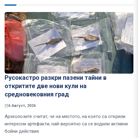
Русокастро разкри пазени тайни в
откритите две нови кули на
средновековния град
6 Август, 2026
Археолозите считат, че на мястото, на което са открили
интересни артефакти, най-вероятно са се водили активни
бойни действия