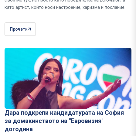
събитие тук: не просто като победителка на Eurovision, а
като артист, който носи настроение, харизма и послание.
Прочети
Дара подкрепи кандидатурата на София
за домакинството на "Евровизия"
догодина