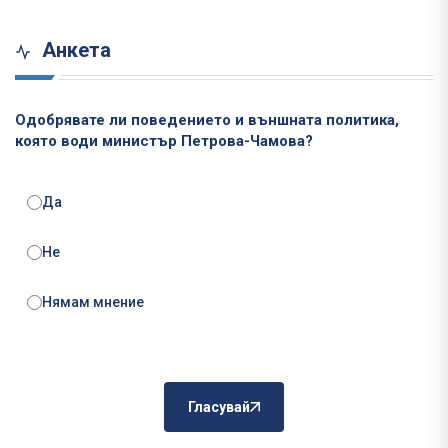
Анкета
Одобрявате ли поведението и външната политика,
която води министър Петрова-Чамова?
Да
Не
Нямам мнение
Гласувай