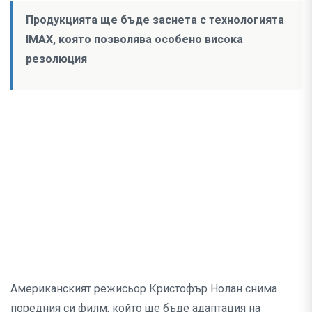
Продукцията ще бъде заснета с технологията
IMAX, която позволява особено висока
резолюция
Американският режисьор Кристофър Нолан снима
поредния си филм, който ще бъде адаптация на