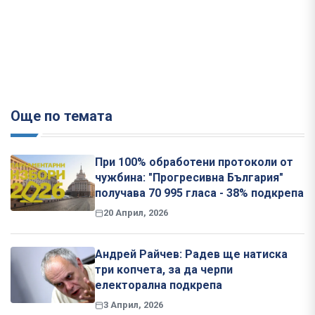
Още по темата
При 100% обработени протоколи от
чужбина: "Прогресивна България"
получава 70 995 гласа - 38% подкрепа
20 Април, 2026
Андрей Райчев: Радев ще натиска
три копчета, за да черпи
електорална подкрепа
3 Април, 2026