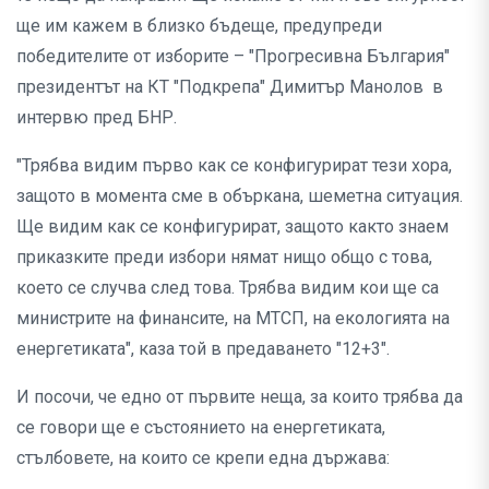
ще им кажем в близко бъдеще, предупреди
победителите от изборите – "Прогресивна България"
президентът на КТ "Подкрепа" Димитър Манолов в
интервю пред БНР.
"Трябва видим първо как се конфигурират тези хора,
защото в момента сме в объркана, шеметна ситуация.
Ще видим как се конфигурират, защото както знаем
приказките преди избори нямат нищо общо с това,
което се случва след това. Трябва видим кои ще са
министрите на финансите, на МТСП, на екологията на
енергетиката", каза той в предаването "12+3".
И посочи, че едно от първите неща, за които трябва да
се говори ще е състоянието на енергетиката,
стълбовете, на които се крепи една държава: