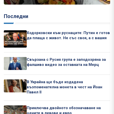
Последни
Ходорковски към руснаците: Путин е готов
да плаща с живот. Не със своя, а с вашия
Свързана с Русия група е заподозряна за
фалшиво видео за оставката на Мерц
В Украйна ще бъде издадена
възпоменателна монета в чест на Йоан
Павел II
Приключва двойното обозначаване на
цените в левове и евро