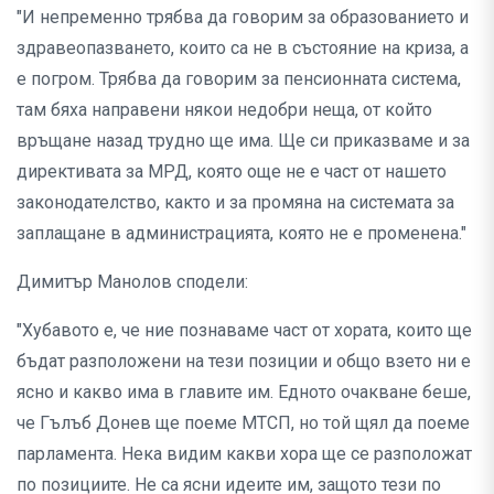
"И непременно трябва да говорим за образованието и
здравеопазването, които са не в състояние на криза, а
е погром. Трябва да говорим за пенсионната система,
там бяха направени някои недобри неща, от който
връщане назад трудно ще има. Ще си приказваме и за
директивата за МРД, която още не е част от нашето
законодателство, както и за промяна на системата за
заплащане в администрацията, която не е променена."
Димитър Манолов сподели:
"Хубавото е, че ние познаваме част от хората, които ще
бъдат разположени на тези позиции и общо взето ни е
ясно и какво има в главите им. Едното очакване беше,
че Гълъб Донев ще поеме МТСП, но той щял да поеме
парламента. Нека видим какви хора ще се разположат
по позициите. Не са ясни идеите им, защото тези по