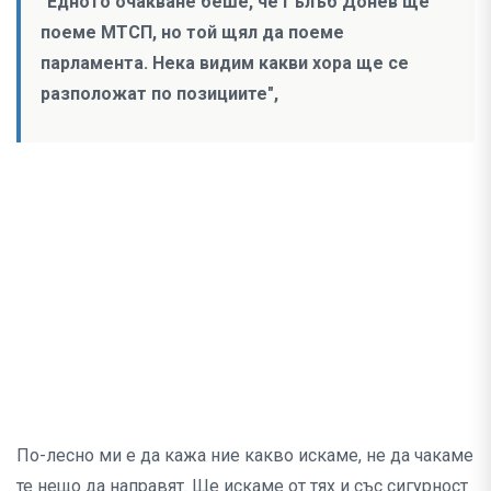
"Едното очакване беше, че Гълъб Донев ще
поеме МТСП, но той щял да поеме
парламента. Нека видим какви хора ще се
разположат по позициите",
По-лесно ми е да кажа ние какво искаме, не да чакаме
те нещо да направят. Ще искаме от тях и със сигурност