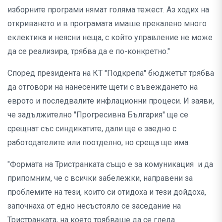
изборните програми нямат голяма тежест. Аз ходих на
откриването и в програмата имаше прекалено много
еклектика и неясни неща, с който управление не може
да се реализира, трябва да е по-конкретно."
Според президента на КТ "Подкрепа" бюджетът трябва
да отговори на нанесените щети с въвеждането на
еврото и последвалите инфлационни процеси. И заяви,
че задължително "Прогресивна България" ще се
срещнат със синдикатите, дали ще е заедно с
работодателите или поотделно, но среща ще има.
"Формата на Тристранката също е за комуникация и да
припомним, че с всички забележки, направени за
проблемите на тези, които си отидоха и тези дойдоха,
започнаха от едно несъстояло се заседание на
Тристранката, на което трябваше да се гледа