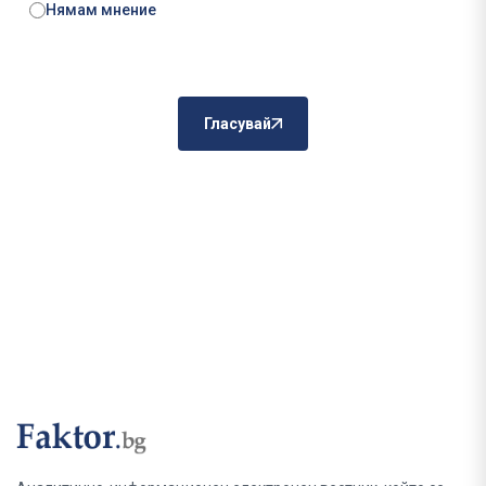
Нямам мнение
Гласувай