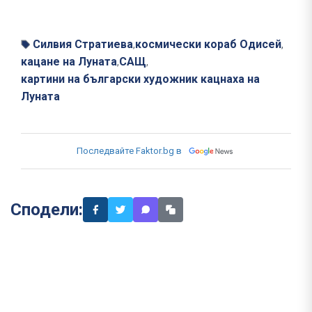
Силвия Стратиева
космически кораб Одисей
,
,
кацане на Луната
САЩ
,
,
картини на български художник кацнаха на
Луната
Последвайте Faktor.bg в
Сподели: