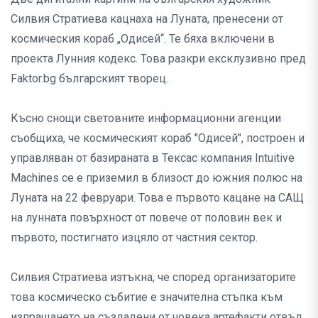
Силвия Стратиева кацнаха на Луната, пренесени от
космическия кораб „Одисей“. Те бяха включени в
проекта Лунния кодекс. Това разкри ексклузивно пред
Faktor.bg българският творец.
Късно снощи световните информационни агенции
съобщиха, че космическият кораб "Одисей", построен и
управляван от базираната в Тексас компания Intuitive
Machines се е приземил в близост до южния полюс на
Луната на 22 февруари. Това е първото кацане на САЩ
на лунната повърхност от повече от половин век и
първото, постигнато изцяло от частния сектор.
Силвия Стратиева изтъкна, че според организаторите
това космическо събитие е значителна стъпка към
изпращането на създадени от човека артефакти отвъд