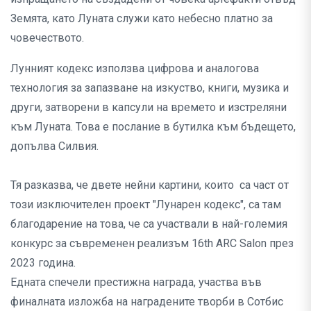
Земята, като Луната служи като небесно платно за
човечеството.
Лунният кодекс използва цифрова и аналогова
технология за запазване на изкуство, книги, музика и
други, затворени в капсули на времето и изстреляни
към Луната. Това е послание в бутилка към бъдещето,
допълва Силвия.
Тя разказва, че двете нейни картини, които са част от
този изключителен проект "Лунарен кодекс", са там
благодарение на това, че са участвали в най-големия
конкурс за съвременен реализъм 16th ARC Salon през
2023 година.
Едната спечели престижна награда, участва във
финалната изложба на наградените творби в Сотбис