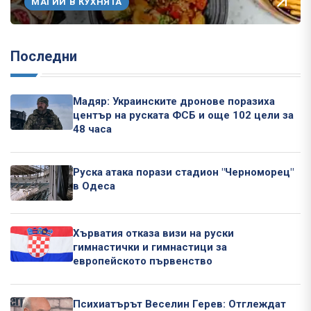
МАГИИ В КУХНЯТА
Последни
Мадяр: Украинските дронове поразиха
център на руската ФСБ и още 102 цели за
48 часа
Руска атака порази стадион "Черноморец"
в Одеса
Хърватия отказа визи на руски
гимнастички и гимнастици за
европейското първенство
Психиатърът Веселин Герев: Отглеждат