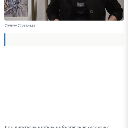
Силвия Стратиева
Две дигитални картини на българския художник