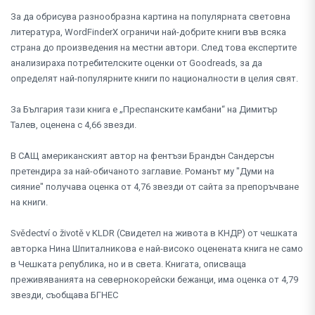
За да обрисува разнообразна картина на популярната световна
литература, WordFinderX ограничи най-добрите книги във всяка
страна до произведения на местни автори. След това експертите
анализираха потребителските оценки от Goodreads, за да
определят най-популярните книги по националности в целия свят.
За България тази книга е „Преспанските камбани“ на Димитър
Талев, оценена с 4,66 звезди.
В САЩ американският автор на фентъзи Брандън Сандерсън
претендира за най-обичаното заглавие. Романът му "Думи на
сияние" получава оценка от 4,76 звезди от сайта за препоръчване
на книги.
Svědectví o životě v KLDR (Свидетел на живота в КНДР) от чешката
авторка Нина Шпиталникова е най-високо оценената книга не само
в Чешката република, но и в света. Книгата, описваща
преживяванията на севернокорейски бежанци, има оценка от 4,79
звезди, съобщава БГНЕС