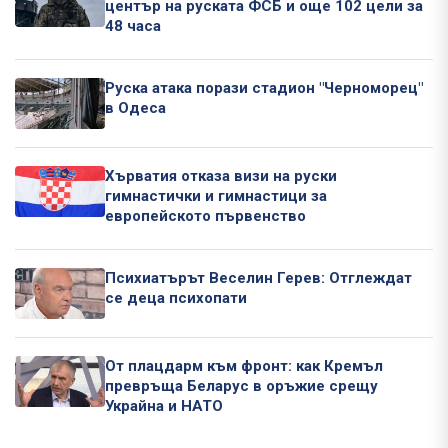
център на руската ФСБ и още 102 цели за
48 часа
Руска атака порази стадион "Черноморец"
в Одеса
Хърватия отказа визи на руски
гимнастички и гимнастици за
европейското първенство
Психиатърът Веселин Герев: Отглеждат
се деца психопати
От плацдарм към фронт: как Кремъл
превръща Беларус в оръжие срещу
Украйна и НАТО