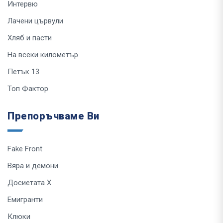
Интервю
Лачени цървули
Хляб и пасти
На всеки километър
Петък 13
Топ Фактор
Препоръчваме Ви
Fake Front
Вяра и демони
Досиетата Х
Емигранти
Клюки