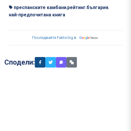
преспанските камбани
рейтинг
българия
,
,
,
най-предпочитана книга
Последвайте Faktor.bg в
Сподели: