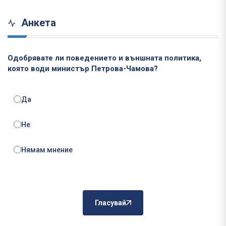
Анкета
Одобрявате ли поведението и външната политика,
която води министър Петрова-Чамова?
Да
Не
Нямам мнение
Гласувай