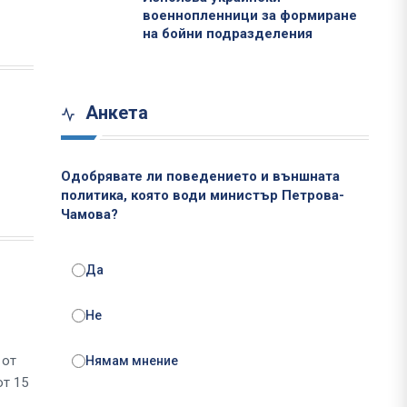
военнопленници за формиране
на бойни подразделения
Анкета
Одобрявате ли поведението и външната
политика, която води министър Петрова-
Чамова?
Да
Не
 от
Нямам мнение
от 15