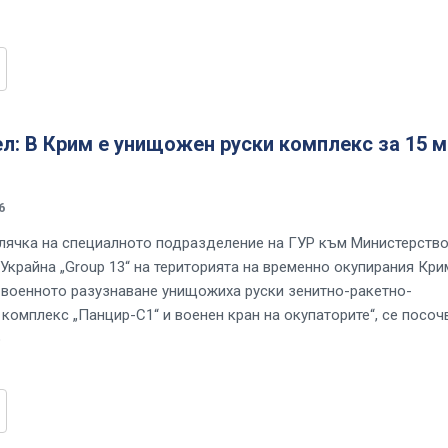
л: В Крим е унищожен руски комплекс за 15 м
6
лячка на специалното подразделение на ГУР към Министерство
 Украйна „Group 13“ на територията на временно окупирания Кри
 военното разузнаване унищожиха руски зенитно-ракетно-
комплекс „Панцир-С1“ и военен кран на окупаторите“, се посоч
о