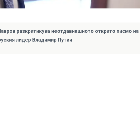
Лавров разкритикува неотдавнашното открито писмо на
руския лидер Владимир Путин