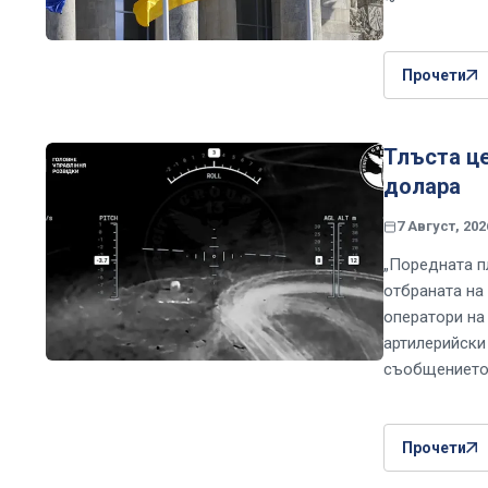
Прочети
Тлъста це
долара
7 Август, 202
„Поредната п
отбраната на
оператори на
артилерийски 
съобщениет
Прочети