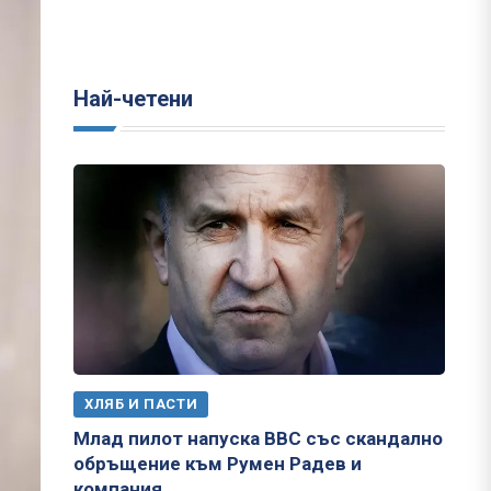
Най-четени
ХЛЯБ И ПАСТИ
Млад пилот напуска ВВС със скандално
обръщение към Румен Радев и
компания