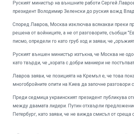
Руският министър на външните работи Сергей Лавро
президент Володимир Зеленски до руския вожд Вла
Според Лавров, Москва изключва всякакви преки пре
решена от войниците, а не от разговорите, съобщи "
писмо, определи го като груб ход и заяви, че „оръжия
Руският външен министър изтъкна, че Москва не одоб
като твърди, че „хората с добри маниери не постъпват
Лавров заяви, че позицията на Кремъл е, че това пок
многобройните опити на Киев да започне разговори 
Преди седмица украинският президент публикува отк
между двамата лидери. Путин отхвърли предложени
Петербург, като заяви, че не вижда смисъл от среща 