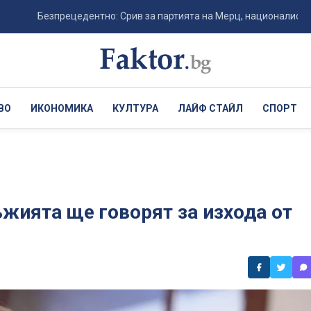
Безпрецедентно: Срив за партията на Мерц, националистите в Герм
ВО
ИКОНОМИКА
КУЛТУРА
ЛАЙФ СТАЙЛ
СПОРТ
ъжията ще говорят за изхода от