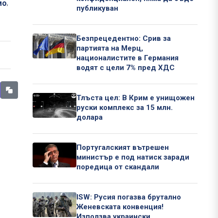
мо
,
публикуван
Безпрецедентно: Срив за
партията на Мерц,
националистите в Германия
водят с цели 7% пред ХДС
Тлъста цел: В Крим е унищожен
руски комплекс за 15 млн.
долара
Португалският вътрешен
министър е под натиск заради
поредица от скандали
ISW: Русия погазва брутално
Женевската конвенция!
Използва украински