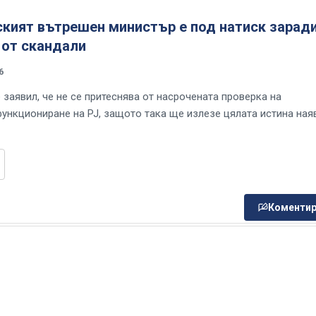
ският вътрешен министър е под натиск зарад
 от скандали
6
 заявил, че не се притеснява от насрочената проверка на
ункциониране на PJ, защото така ще излезе цялата истина ная
Коментир