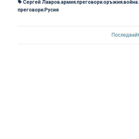
Сергей Лавров
армия
преговори
оръжия
война
,
,
,
,
,
преговори
Русия
,
Последвайте