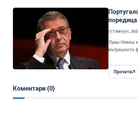
Португал
поредица
7 Август, 202
Луиш Невеш е
вътрешното ф
Прочети
Коментари (0)