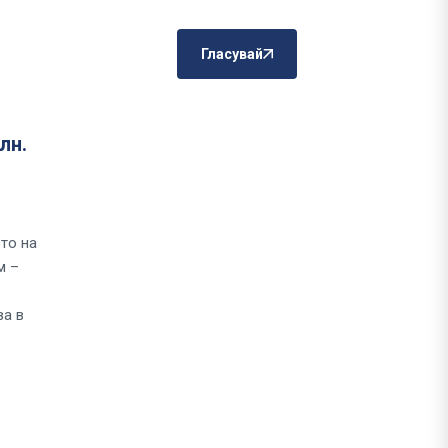
Гласувай
лн.
то на
м –
ва в