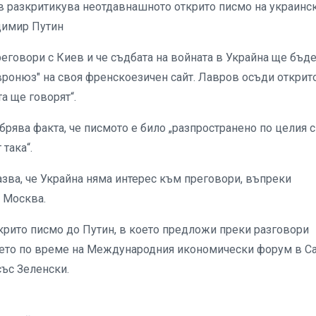
в разкритикува неотдавнашното открито писмо на украинс
димир Путин
говори с Киев и че съдбата на войната в Украйна ще бъд
Евронюз" на своя френскоезичен сайт. Лавров осъди открит
та ще говорят“.
рява факта, че писмото е било „разпространено по целия с
 така“.
азва, че Украйна няма интерес към преговори, въпреки
с Москва.
рито писмо до Путин, в което предложи преки разговори
ето по време на Международния икономически форум в С
със Зеленски.