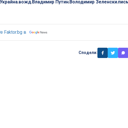
Украйна
вожд
Владимир Путин
Володимир Зеленски
пис
,
,
,
,
 Faktor.bg в
Сподели: