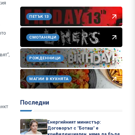
кия
ПЕТЪК 13
е
ото
СМОТАНЯЦИ
вят“,
РОЖДЕННИЦИ
МАГИИ В КУХНЯТА
Последни
анкт
Енергийният министър:
Договорът с "Боташ" е
конфиденциален, няма да бъде