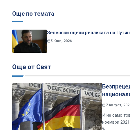
Още по темата
Зеленски оцени репликата на Путин
5 Юни, 2026
Още от Свят
Безпрецед
национали
7 Август, 202
И не само то
ноември 2021 
%