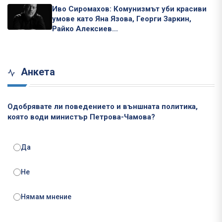
Иво Сиромахов: Комунизмът уби красиви
умове като Яна Язова, Георги Заркин,
Райко Алексиев...
Анкета
Одобрявате ли поведението и външната политика,
която води министър Петрова-Чамова?
Да
Не
Нямам мнение