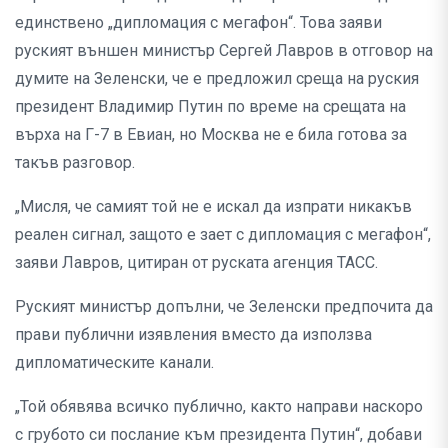
единствено „дипломация с мегафон“. Това заяви
руският външен министър Сергей Лавров в отговор на
думите на Зеленски, че е предложил среща на руския
президент Владимир Путин по време на срещата на
върха на Г-7 в Евиан, но Москва не е била готова за
такъв разговор.
„Мисля, че самият той не е искал да изпрати никакъв
реален сигнал, защото е зает с дипломация с мегафон“,
заяви Лавров, цитиран от руската агенция ТАСС.
Руският министър допълни, че Зеленски предпочита да
прави публични изявления вместо да използва
дипломатическите канали.
„Той обявява всичко публично, както направи наскоро
с грубото си послание към президента Путин“, добави