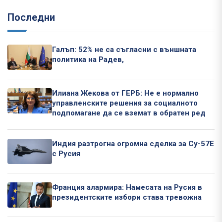
Последни
Галъп: 52% не са съгласни с външната
политика на Радев,
Илиана Жекова от ГЕРБ: Не е нормално
управленските решения за социалното
подпомагане да се вземат в обратен ред
Индия разтрогна огромна сделка за Су-57Е
с Русия
Франция алармира: Намесата на Русия в
президентските избори става тревожна