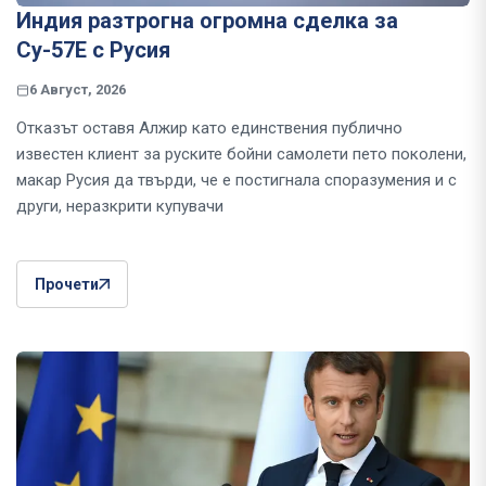
Индия разтрогна огромна сделка за
Су-57Е с Русия
6 Август, 2026
Отказът оставя Алжир като единствения публично
известен клиент за руските бойни самолети пето поколени,
макар Русия да твърди, че е постигнала споразумения и с
други, неразкрити купувачи
Прочети