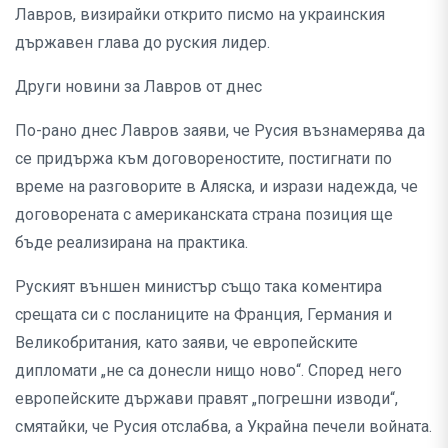
Лавров, визирайки открито писмо на украинския
държавен глава до руския лидер.
Други новини за Лавров от днес
По-рано днес Лавров заяви, че Русия възнамерява да
се придържа към договореностите, постигнати по
време на разговорите в Аляска, и изрази надежда, че
договорената с американската страна позиция ще
бъде реализирана на практика.
Руският външен министър също така коментира
срещата си с посланиците на Франция, Германия и
Великобритания, като заяви, че европейските
дипломати „не са донесли нищо ново“. Според него
европейските държави правят „погрешни изводи“,
смятайки, че Русия отслабва, а Украйна печели войната.