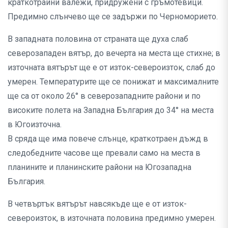
краткотрайни валежи, придружени с гръмотевици.
Предимно слънчево ще се задържи по Черноморието.
В западната половина от страната ще духа слаб
северозападен вятър, до вечерта на места ще стихне; в
източната вятърът ще е от изток-североизток, слаб до
умерен. Температурите ще се понижат и максималните
ще са от около 26° в северозападните райони и по
високите полета на Западна България до 34° на места
в Югоизточна.
В сряда ще има повече слънце, краткотраен дъжд в
следобедните часове ще превали само на места в
планините и планинските райони на Югозападна
България.
В четвъртък вятърът навсякъде ще е от изток-
североизток, в източната половина предимно умерен.