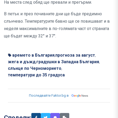
На места след обяд ще превали и прегърми.
В петък и през почивните дни ще бъде предимно
слънчево. Температурите бавно ще се повишават и в
неделя максималните в по-голямата част от страната
ще бъдат между 32° и 37°.
времето в България
прогноза за август
,
,
жега и дъжд
градушки в Западна България
,
,
слънце по Черноморието
,
температури до 35 градуса
Последвайте Faktor.bg в
Сподели: