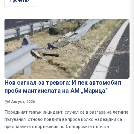
Прочети
Нов сигнал за тревога: И лек автомобил
проби мантинелата на АМ „Марица“
6 Август, 2026
Поредният тежък инцидент, случил се в разгара на летните
пътувания, отново повдига въпроса колко надеждни са
предпазните съоръжения по българските пътища