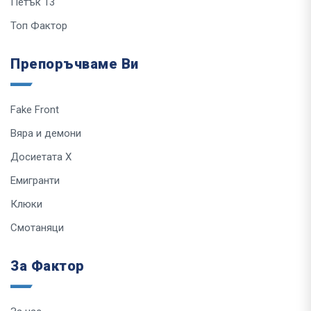
Петък 13
Топ Фактор
Препоръчваме Ви
Fake Front
Вяра и демони
Досиетата Х
Емигранти
Клюки
Смотаняци
За Фактор