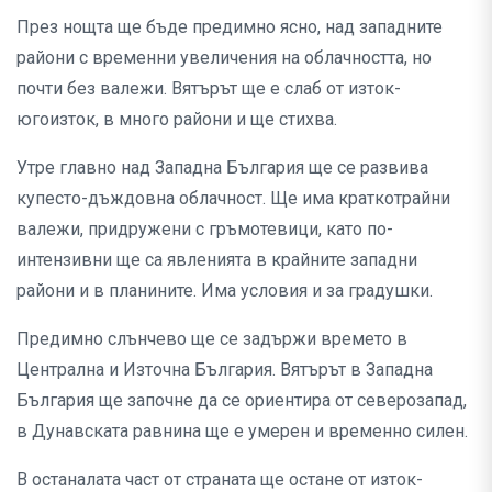
През нощта ще бъде предимно ясно, над западните
райони с временни увеличения на облачността, но
почти без валежи. Вятърът ще е слаб от изток-
югоизток, в много райони и ще стихва.
Утре главно над Западна България ще се развива
купесто-дъждовна облачност. Ще има краткотрайни
валежи, придружени с гръмотевици, като по-
интензивни ще са явленията в крайните западни
райони и в планините. Има условия и за градушки.
Предимно слънчево ще се задържи времето в
Централна и Източна България. Вятърът в Западна
България ще започне да се ориентира от северозапад,
в Дунавската равнина ще е умерен и временно силен.
В останалата част от страната ще остане от изток-