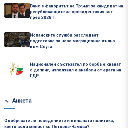
Ванс е фаворитът на Тръмп за кандидат на
републиканците за президентския вот
през 2028 г.
Испанските служби разследват
подготовка за нова миграционна вълна
към Сеута
Национален състезател по борба е хванат
с допинг, използвал е анаболи от ерата на
ГДР
Анкета
Одобрявате ли поведението и външната политика,
която води министър Петрова-Чамова?