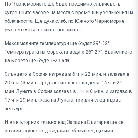
По Черноморието ще бъде предимно слънчево, в
сутрешните часове на места с временни увеличения на
облачността. Ще духа слаб, по Южното Черноморие
умерен вятър от изток-югоизток.
Максималните температури ще бъдат 29°-32°.
Температурата на морската вода е 26°-27°. Вълнението
на морето ще бъде 1-2 бала.
Слънцето в София изгрява в 6 ч. и 22 мин. и залязва в
20 ч. и 43 мин. Продължителност на деня: 14 ч. и 21
мин. Луната в София залязва в 1 ч. и 6 мин. и изгрява в
17 ч. и 29 мин. Фаза на Луната: три дни след първа
четвърт.
И във вторник главно над Западна България ще се
развива купесто-дъждовна облачност, ще има