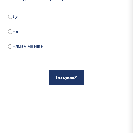
Да
Не
Нямам мнение
Гласувай