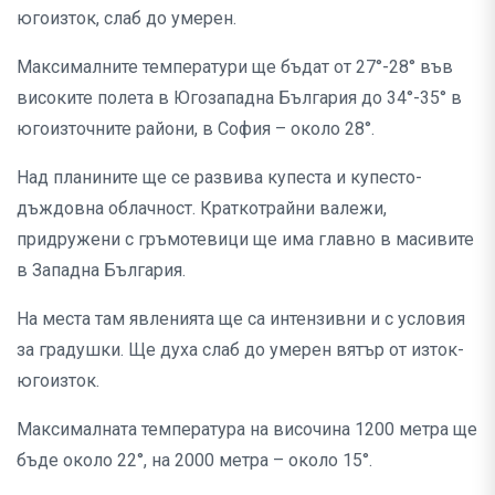
югоизток, слаб до умерен.
Максималните температури ще бъдат от 27°-28° във
високите полета в Югозападна България до 34°-35° в
югоизточните райони, в София – около 28°.
Над планините ще се развива купеста и купесто-
дъждовна облачност. Краткотрайни валежи,
придружени с гръмотевици ще има главно в масивите
в Западна България.
На места там явленията ще са интензивни и с условия
за градушки. Ще духа слаб до умерен вятър от изток-
югоизток.
Максималната температура на височина 1200 метра ще
бъде около 22°, на 2000 метра – около 15°.