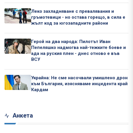
Леко захладняване с превалявания и
гръмотевици - но остава горещо, в сила е
жълт код за югозападните райони
Герой на два народа: Пилотът Иван
Пепеляшко надмогва най-тежките боеве и
ада на руския плен - днес отново е във
ВСУ
Украйна: Не сме насочвали умишлено дрон
към България, изясняваме инцидента край
Кардам
Анкета