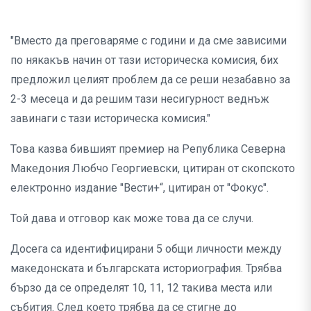
"Вместо да преговаряме с години и да сме зависими
по някакъв начин от тази историческа комисия, бих
предложил целият проблем да се реши незабавно за
2-3 месеца и да решим тази несигурност веднъж
завинаги с тази историческа комисия."
Това казва бившият премиер на Република Северна
Македония Любчо Георгиевски, цитиран от скопското
електронно издание "Вести+“, цитиран от "Фокус".
Той дава и отговор как може това да се случи.
Досега са идентифицирани 5 общи личности между
македонската и българската историография. Трябва
бързо да се определят 10, 11, 12 такива места или
събития. След което трябва да се стигне до