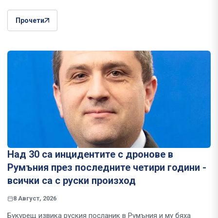
Прочети
Над 30 са инцидентите с дронове в
Румъния през последните четири години -
всички са с руски произход
8 Август, 2026
Букурещ извика руския посланик в Румъния и му бяха