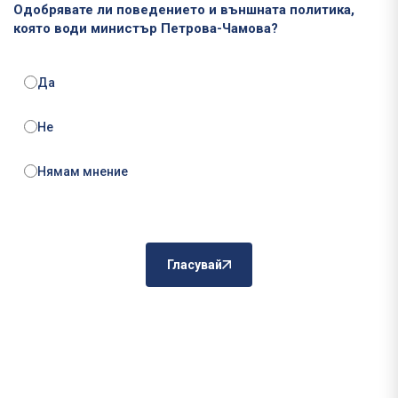
Одобрявате ли поведението и външната политика,
която води министър Петрова-Чамова?
Да
Не
Нямам мнение
Гласувай