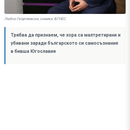
Любчо Георгиевски, снимка: БГНЕС
Трябва да признаем, че хора са малтретирани и
убивани заради българското си самосъзнание
в бивша Югославия