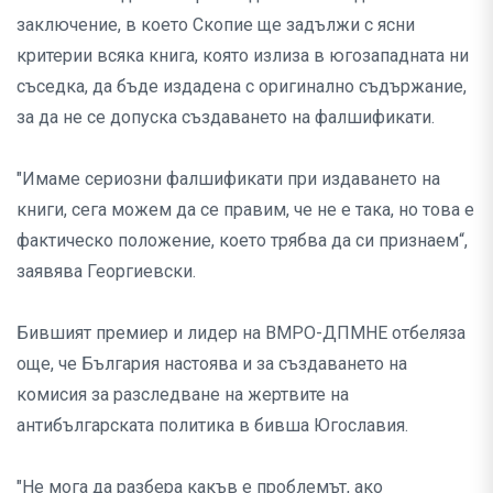
заключение, в което Скопие ще задължи с ясни
критерии всяка книга, която излиза в югозападната ни
съседка, да бъде издадена с оригинално съдържание,
за да не се допуска създаването на фалшификати.
"Имаме сериозни фалшификати при издаването на
книги, сега можем да се правим, че не е така, но това е
фактическо положение, което трябва да си признаем“,
заявява Георгиевски.
Бившият премиер и лидер на ВМРО-ДПМНЕ отбеляза
още, че България настоява и за създаването на
комисия за разследване на жертвите на
антибългарската политика в бивша Югославия.
"Не мога да разбера какъв е проблемът, ако