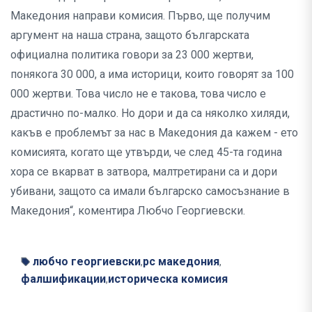
Македония направи комисия. Първо, ще получим
аргумент на наша страна, защото българската
официална политика говори за 23 000 жертви,
понякога 30 000, а има историци, които говорят за 100
000 жертви. Това число не е такова, това число е
драстично по-малко. Но дори и да са няколко хиляди,
какъв е проблемът за нас в Македония да кажем - ето
комисията, когато ще утвърди, че след 45-та година
хора се вкарват в затвора, малтретирани са и дори
убивани, защото са имали българско самосъзнание в
Македония“, коментира Любчо Георгиевски.
любчо георгиевски
рс македония
,
,
фалшификации
историческа комисия
,