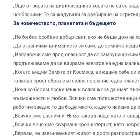
„Още от зората на цивилизацията хората не са се зад
необясними. Те са жадували за разбиране на скрития р
За човечеството, планетата и бъдещето
„Не би бил особено добър свят, ако не беше дом на хо
„Да ограничим вниманието си само до земните неща 
„Изправени сме пред опасност да се самоунищожим ч
продължаваме да се взираме навътре на една малка 
„Когато видим Земята от Космоса, виждаме себе си к
толкова прост образ със силно послание: една планет
„Нека се борим всеки мъж и всяка жена да имат въз
възможности и любов. Всички сме пътешественици в
работим заедно то да бъде място, където искаме да о
„Всички сме различни. Няма такова нещо като станда
„Всички вече сме свързани чрез интернет, като невро
„Вярвам, че извънземният живот е доста разпростран