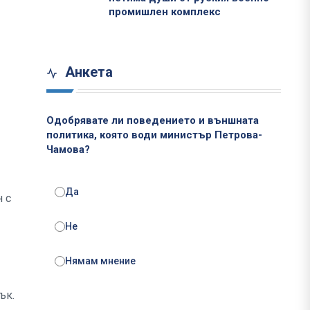
промишлен комплекс
Анкета
Одобрявате ли поведението и външната
политика, която води министър Петрова-
Чамова?
Да
 с
Не
Нямам мнение
ък.