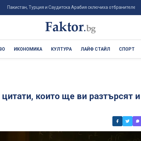
стан, Турция и Саудитска Арабия сключиха отбранителен пакт с клауз
ВО
ИКОНОМИКА
КУЛТУРА
ЛАЙФ СТАЙЛ
СПОРТ
цитати, които ще ви разтърсят и