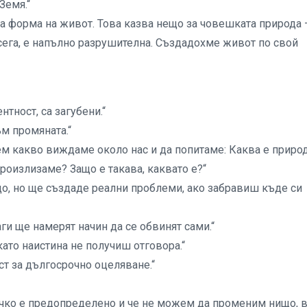
Земя.“
за форма на живот. Това казва нещо за човешката природа 
сега, е напълно разрушителна. Създадохме живот по свой
нтност, са загубени.“
ъм промяната.“
ем какво виждаме около нас и да попитаме: Каква е приро
роизлизаме? Защо е такава, каквато е?“
о, но ще създаде реални проблеми, ако забравиш къде си
аги ще намерят начин да се обвинят сами.“
ато наистина не получиш отговора.“
ст за дългосрочно оцеляване.“
всичко е предопределено и че не можем да променим нищо, 