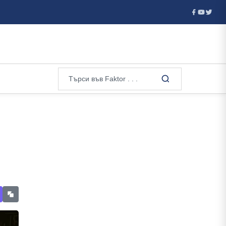
а като чл....
Дронове атакуват Крим вече половин денонощ