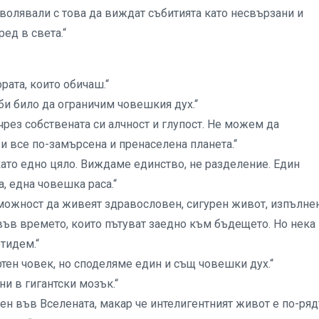
оволявали с това да виждат събитията като несвързани и
ед в света.“
рата, които обичаш.“
би било да ограничим човешкия дух.“
рез собствената си алчност и глупост. Не можем да
и все по-замърсена и пренаселена планета.“
ато едно цяло. Виждаме единство, не разделение. Един
а, една човешка раса.“
можност да живеят здравословен, сигурен живот, изпълнен
ъв времето, които пътуват заедно към бъдещето. Но нека
тидем.“
ртен човек, но споделяме един и същ човешки дух.“
ни в гигантски мозък.“
ен във Вселената, макар че интелигентният живот е по-ряд