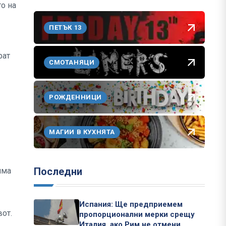
то на
ПЕТЪК 13
рат
СМОТАНЯЦИ
РОЖДЕННИЦИ
МАГИИ В КУХНЯТА
Последни
има
Испания: Ще предприемем
от.
пропорционални мерки срещу
Италия, ако Рим не отмени