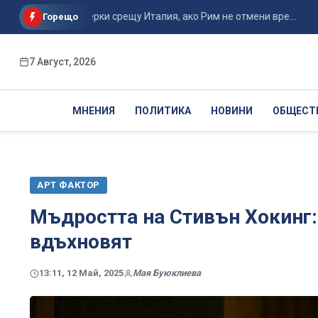
нални мерки срещу Италия, ако Рим не отмени вре...
Паки
Горещо
7 Август, 2026
МНЕНИЯ
ПОЛИТИКА
НОВИНИ
ОБЩЕСТ
АРТ ФАКТОР
Мъдростта на Стивън Хокинг: 
вдъхновят
13:11, 12 Май, 2025
Мая Буюклиева