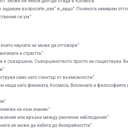
ост. Може би някой ден ще отида в Космоса.“
е задавам въпросите „как“ и „защо“. Понякога намирам отго
твения си ум.“
 които науката не може да отговори.“
нтиката и страстта.“
 не е съвършено. Съвършенството просто не съществува. Б
.“
ствува само като спектър от възможности.“
м неща като физиката, Космоса, Вселената и философията 
я.“
тремежа ни към знание.“
а явления или връзки между различни наблюдения.“
ината не може да избяга до безкрайността.“