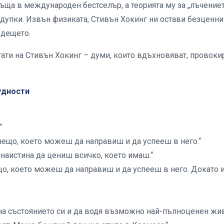
ръща в международен бестселър, а теорията му за „лъчение
 дупки. Извън физиката, Стивън Хокинг ни остави безценни
ъдещето.
ати на Стивън Хокинг – думи, които вдъхновяват, провоки
удности
“
нещо, което можеш да направиш и да успееш в него.“
 наистина да цениш всичко, което имаш.“
що, което можеш да направиш и да успееш в него. Докато 
 на състоянието си и да водя възможно най-пълноценен жив