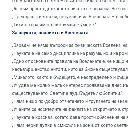
Пътувал съм по света – от Антарктида до безтегловн
„Аз съм просто дете, което никога не порасна. Все ощ
„Прекарах живота си, пътувайки из Вселената – в собс
„Тихите хора имат най-шумните умове.“
За науката, знанието и Вселената
„Вярвам, че няма въпроси за физическата Вселена, на
„Науката е не само дисциплина на разума, но и на рома
„Едно от основните правила на Вселената е, че нищо
несъвършенство нито ти, нито аз бихме съществували
„Миналото, както и бъдещето, е неопределено и съще
„Учудва ме колко малък интерес проявяваме днес къ
съществуването. Светът е луд. Бъдете любопитни.“
„Няма нищо по-добро от четенето и трупането на знани
„Учените са носителите на факлата на откритието в с
„Науката е красива, когато дава прости обяснения н
„Няма черни дупки в смисъла на зони, от които светл