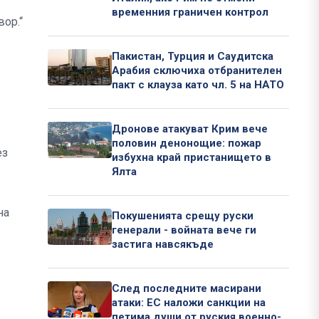
временния граничен контрол
вор.“
Пакистан, Турция и Саудитска
Арабия сключиха отбранителен
пакт с клауза като чл. 5 на НАТО
Дронове атакуват Крим вече
половин денонощие: пожар
ез
избухна край пристанището в
Ялта
на
Покушенията срещу руски
генерали - войната вече ги
застига навсякъде
След последните масирани
атаки: ЕС наложи санкции на
петима души от руския военно-