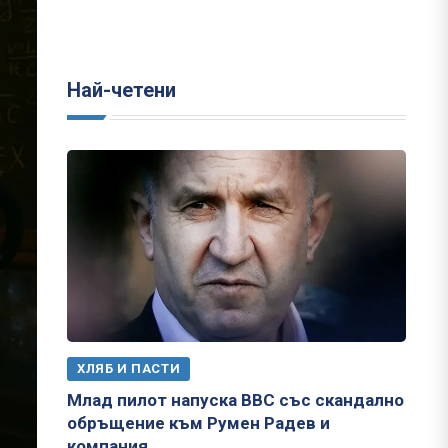
Най-четени
ХЛЯБ И ПАСТИ
Млад пилот напуска ВВС със скандално
обръщение към Румен Радев и
компания