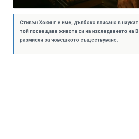
Стивън Хокинг е име, дълбоко вписано в науката и
той посвещава живота си на изследването на Вс
размисли за човешкото съществуване.