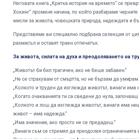
Неговата книга „Кратка история на времето“ се прев
Хокинг“ променя начина, по който разбираме черните
мисли за живота, човешката природа, надеждата и б
Представяме ви специално подбрана селекция от цит
размисъл и оставят траен отпечатък.
За живота, силата на духа и преодоляването на тр
„Животът би бил трагичен, ако не беше забавен.“
„Не се страхувам от смъртта, но не бързам да умирам.
„Колкото и труден да изглежда животът, винаги има 
„Когато очакванията ти са сведени до нула, започваш
„Колкото и лош да изглежда животът, винаги има не
живот – има надежда.“
„Има значение, ако просто не се предадеш.“
„Винаги съм се стремял да преодолея ограниченията