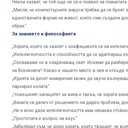
Някои казват, че той още не се е появил на планетата 
„Мисля, че компютърните вируси трябва да се броят 
единствената форма на живот, която сме създали до
образ.“
За знанието и философията
„Хората, които се хвалят с коефициента си на интелиге
„Интелигентността е способността да се адаптираш к
„Озоваваме се в озадачаващ свят. Искаме да разбер
на Вселената? Какво е нашето място в нея и откъде п
„Идеята за десет измерения може да звучи вълнуващ
паркирал колата.“
„Човешкият капацитет за вина е такъв, че хората вин
„Винаги си далеч от решението на даден проблем, док
„Не е ясно дали интелигентността има някаква стойно
„Простотата е въпрос на вкус.“
„Забелязал съм, че дори хората, които твърдят, че 