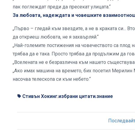
пак поглеждат преди да пресекат улицата.“
За любовта, надеждата и човешките взаимоотно
„Първо – гледай към звездите, а не в краката си... Вт
да откриеш любовта, не я захвърляй.“
„Най-големите постижения на човечеството са плод н
трябва да е така. Просто трябва да продължим да гов
„Вселената не е безразлична към нашето съществуване
„Ако имах машина на времето, бих посетил Мерилин М
насочва телескопа си към небето.“
Стивън Хокинг
избрани цитати
знание
,
,
Последвайте