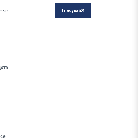
– че
Гласувай
дата
все