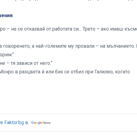
шения
оро – не се отказвай от работата си... Трето – ако имаш късм
а говоренето, а най-големите му провали – на мълчанието.
орим.“
 – тя зависи от него.“
онро в разцвета ѝ или бих се отбил при Галилео, когато
 Faktor.bg в