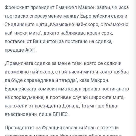
Френският президент Еманюел Макрон заяви, че иска
търговско споразумение между Европейския съюз и
Съединените щати „възможно най-скоро, с възможно
най-ниски мита“, докато наближава краен срок,
поставен от Вашингтон за постигане на сделка,
предаде АФП.
„Правилната сделка за мен е тази, която се сключи
възможно най-скоро, с най-ниски мита и която трябва
да бъде справедлива и твърда“, каза Макрон.
Европейската комисия има краен срок до постигането
на споразумение, в противен случай широките мита,
наложени от президента Доналд Тръмп, ще бъдат
възстановени, пише БГНЕС.
Президентът на Франция заплаши Иран с ответни