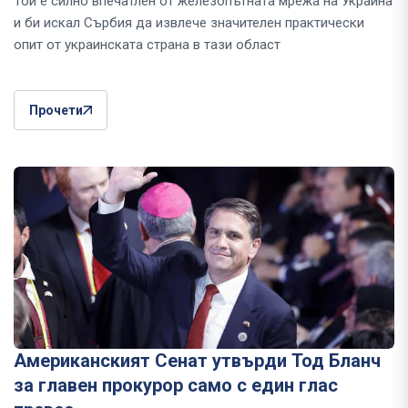
Той е силно впечатлен от железопътната мрежа на Украйна
и би искал Сърбия да извлече значителен практически
опит от украинската страна в тази област
Прочети
Американският Сенат утвърди Тод Бланч
за главен прокурор само с един глас