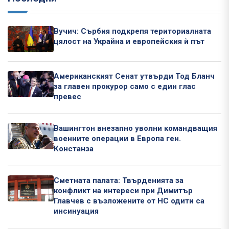
Вучич: Сърбия подкрепя териториалната
цялост на Украйна и европейския ѝ път
Американският Сенат утвърди Тод Бланч
за главен прокурор само с един глас
превес
Вашингтон внезапно уволни командващия
военните операции в Европа ген.
Констанза
Сметната палата: Твърденията за
конфликт на интереси при Димитър
Главчев с възложените от НС одити са
инсинуация