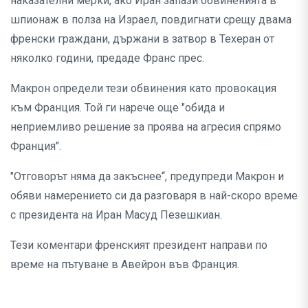
наказателни мерки, ако Иран запази обвиненията в
шпионаж в полза на Израел, повдигнати срещу двама
френски граждани, държани в затвор в Техеран от
няколко години, предаде Франс прес.
Макрон определи тези обвинения като провокация
към Франция. Той ги нарече още "обида и
неприемливо решение за проява на агресия спрямо
Франция".
"Отговорът няма да закъснее“, предупреди Макрон и
обяви намерението си да разговаря в най-скоро време
с президента на Иран Масуд Пезешкиан.
Тези коментари френският президент направи по
време на пътуване в Авейрон във Франция.