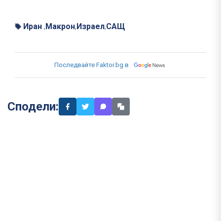
Иран
Макрон
Израел
САЩ
,
,
,
Последвайте Faktor.bg в
Сподели: