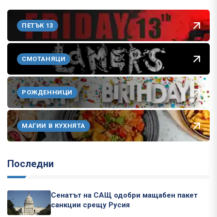
ПЕТЪК 13
СМОТАНЯЦИ
РОЖДЕННИЦИ
МАГИИ В КУХНЯТА
Последни
Сенатът на САЩ одобри мащабен пакет
санкции срещу Русия