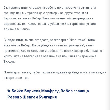
България върши страхотна работа по опазване на външната
граница на ЕС и трябва да е пример и за други страни от
Евросъюза, заяви Вебер. Това послание той ще предаде на
европейските лидери, за да ги убеди, че България заслужава
влизане в Шенген.
"Дойде, видя, пипна оградата, разговаря с "Фронтекс". Това
искахме от Вебер. Да се убеди как се пази границата", заяви
премиерът Бойко Борисов и добави, че преди Вебер е бил един от
критиците на България за опазване на външната си граница в
Турция.
Премиерът заяви, че България заслужава да бъде приета по въздух
и море в Шенген.
Бойко Борисов
Манфред Вебер
граница
,
,
,
Резово
Шенген
България
,
,