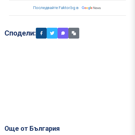
Последвайте Faktor.bg в
Сподели:
Още от България