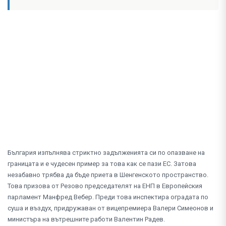
България изпълнява стриктно задълженията си по опазване на
границата и е чудесен пример за това как се пази ЕС. Затова
незабавно трябва да бъде приета в Шенгенското пространство.
Това призова от Резово председателят на ЕНП в Европейския
парламент Манфред Вебер. Преди това инспектира оградата по
суша и въздух, придружаван от вицепремиера Валери Симеонов и
министъра на вътрешните работи Валентин Радев.