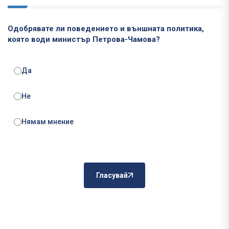
Одобрявате ли поведението и външната политика,
която води министър Петрова-Чамова?
Да
Не
Нямам мнение
Гласувай