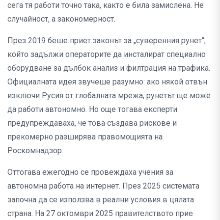
сега тя работи точно така, както е била замислена. Не
случайност, а закономерност.
През 2019 беше приет законът за „суверенния рунет“,
който задължи операторите да инсталират специално
оборудване за дълбок анализ и филтрация на трафика.
Официалната идея звучеше разумно: ако някой отвън
изключи Русия от глобалната мрежа, рунетът ще може
да работи автономно. Но още тогава експерти
предупреждаваха, че това създава рискове и
прекомерно разширява правомощията на
Роскомнадзор.
Оттогава ежегодно се провеждаха учения за
автономна работа на интернет. През 2025 системата
започна да се използва в реални условия в цялата
страна. На 27 октомври 2025 правителството прие