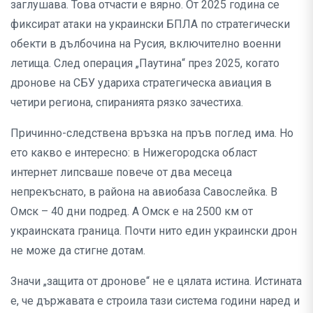
заглушава. Това отчасти е вярно. От 2025 година се
фиксират атаки на украински БПЛА по стратегически
обекти в дълбочина на Русия, включително военни
летища. След операция „Паутина“ през 2025, когато
дронове на СБУ удариха стратегическа авиация в
четири региона, спиранията рязко зачестиха.
Причинно-следствена връзка на пръв поглед има. Но
ето какво е интересно: в Нижегородска област
интернет липсваше повече от два месеца
непрекъснато, в района на авиобаза Савослейка. В
Омск – 40 дни подред. А Омск е на 2500 км от
украинската граница. Почти нито един украински дрон
не може да стигне дотам.
Значи „защита от дронове“ не е цялата истина. Истината
е, че държавата е строила тази система години наред и