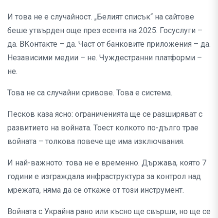
И това не е случайност. „Белият списък“ на сайтове
беше утвърден още през есента на 2025. Госуслуги –
да. ВКонтакте – да. Част от банковите приложения – да.
Независими медии – не. Чуждестранни платформи –
не.
Това не са случайни сривове. Това е система.
Песков каза ясно: ограниченията ще се разширяват с
развитието на войната. Тоест колкото по-дълго трае
войната – толкова повече ще има изключвания.
И най-важното: това не е временно. Държава, която 7
години е изграждала инфраструктура за контрол над
мрежата, няма да се откаже от този инструмент.
Войната с Украйна рано или късно ще свърши, но ще се