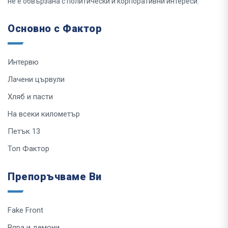
не е обвързана с политически и корпоративни интереси.
Основно с Фактор
Интервю
Лачени цървули
Хляб и пасти
На всеки километър
Петък 13
Топ Фактор
Препоръчваме Ви
Fake Front
Вяра и демони