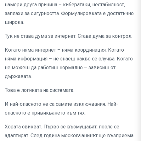
намери друга причина – кибератаки, нестабилност,
заплахи за сигурността. Формулировката е достатъчно
широка.
Тук не става дума за интернет. Става дума за контрол.
Когато няма интернет – няма координация. Когато
няма информация – не знаеш какво се случва. Когато
не можеш да работиш нормално – зависиш от
държавата.
Това е логиката на системата.
И най-опасното не са самите изключвания. Най-
опасното е привикването към тях.
Хората свикват. Първо се възмущават, после се
адаптират. След година московчанинът ще възприема