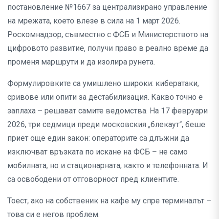
постановление №1667 за централизирано управление
на мрежата, което влезе в сила на 1 март 2026.
Роскомнадзор, съвместно с ФСБ и Министерството на
цифровото развитие, получи право в реално време да
променя маршрути и да изолира рунета.
Формулировките са умишлено широки: кибератаки,
сривове или опити за дестабилизация. Какво точно е
заплаха – решават самите ведомства. На 17 февруари
2026, три седмици преди московския „блекаут“, беше
приет още един закон: операторите са длъжни да
изключват връзката по искане на ФСБ – не само
мобилната, но и стационарната, както и телефонната. И
са освободени от отговорност пред клиентите.
Тоест, ако на собственик на кафе му спре терминалът –
това си е негов проблем.