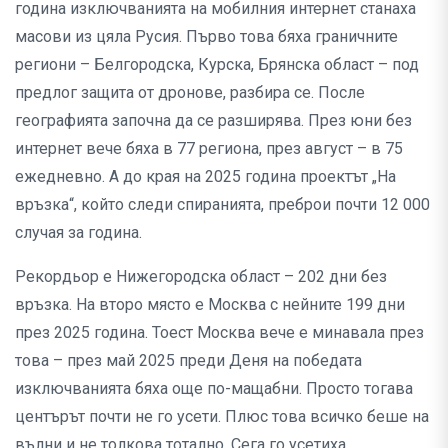
година изключванията на мобилния интернет станаха
масови из цяла Русия. Първо това бяха граничните
региони – Белгородска, Курска, Брянска област – под
предлог защита от дронове, разбира се. После
географията започна да се разширява. През юни без
интернет вече бяха в 77 региона, през август – в 75
ежедневно. А до края на 2025 година проектът „На
връзка“, който следи спиранията, преброи почти 12 000
случая за година.
Рекордьор е Нижегородска област – 202 дни без
връзка. На второ място е Москва с нейните 199 дни
през 2025 година. Тоест Москва вече е минавала през
това – през май 2025 преди Деня на победата
изключванията бяха още по-мащабни. Просто тогава
центърът почти не го усети. Плюс това всичко беше на
вълни и не толкова тотално. Сега го усетиха.