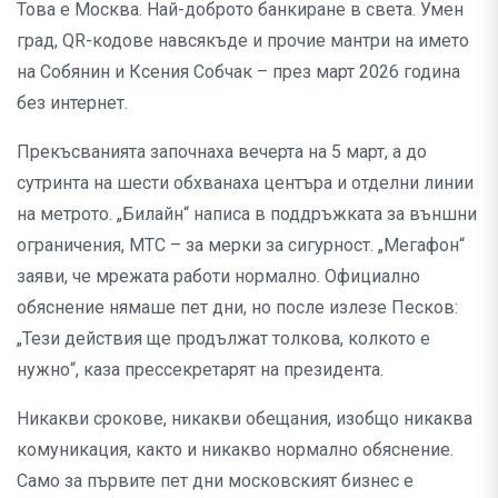
Това е Москва. Най-доброто банкиране в света. Умен
град, QR-кодове навсякъде и прочие мантри на името
на Собянин и Ксения Собчак – през март 2026 година
без интернет.
Прекъсванията започнаха вечерта на 5 март, а до
сутринта на шести обхванаха центъра и отделни линии
на метрото. „Билайн“ написа в поддръжката за външни
ограничения, МТС – за мерки за сигурност. „Мегафон“
заяви, че мрежата работи нормално. Официално
обяснение нямаше пет дни, но после излезе Песков:
„Тези действия ще продължат толкова, колкото е
нужно“, каза прессекретарят на президента.
Никакви срокове, никакви обещания, изобщо никаква
комуникация, както и никакво нормално обяснение.
Само за първите пет дни московският бизнес е