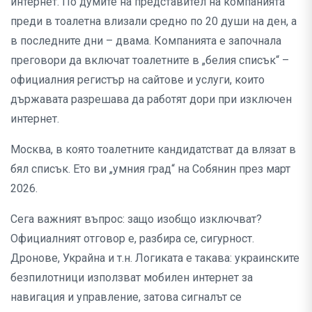
интернет. По думите на представител на компанията
преди в тоалетна влизали средно по 20 души на ден, а
в последните дни – двама. Компанията е започнала
преговори да включат тоалетните в „белия списък“ –
официалния регистър на сайтове и услуги, които
държавата разрешава да работят дори при изключен
интернет.
Москва, в която тоалетните кандидатстват да влязат в
бял списък. Ето ви „умния град“ на Собянин през март
2026.
Сега важният въпрос: защо изобщо изключват?
Официалният отговор е, разбира се, сигурност.
Дронове, Украйна и т.н. Логиката е такава: украинските
безпилотници използват мобилен интернет за
навигация и управление, затова сигналът се