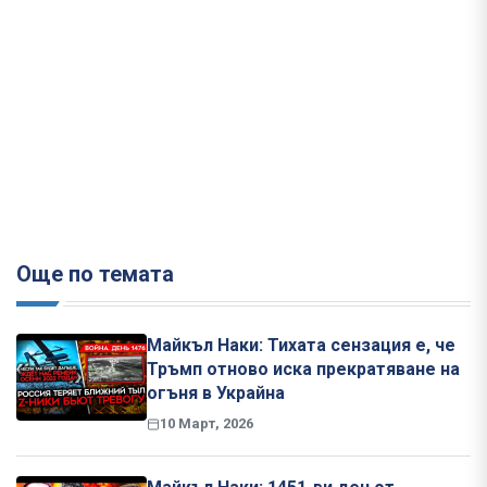
Още по темата
Майкъл Наки: Тихата сензация е, че
Тръмп отново иска прекратяване на
огъня в Украйна
10 Март, 2026