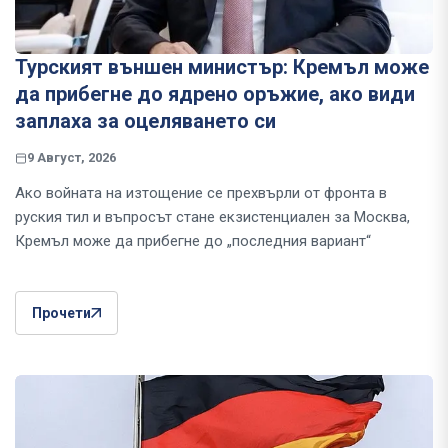
Турският външен министър: Кремъл може
да прибегне до ядрено оръжие, ако види
заплаха за оцеляването си
9 Август, 2026
Ако войната на изтощение се прехвърли от фронта в
руския тил и въпросът стане екзистенциален за Москва,
Кремъл може да прибегне до „последния вариант“
Прочети