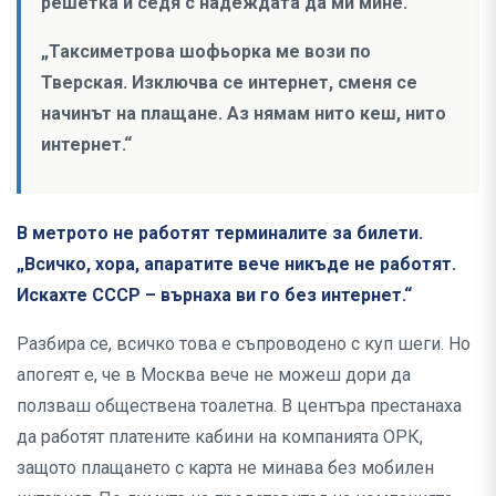
решетка и седя с надеждата да ми мине.“
„Таксиметрова шофьорка ме вози по
Тверская. Изключва се интернет, сменя се
начинът на плащане. Аз нямам нито кеш, нито
интернет.“
В метрото не работят терминалите за билети.
„Всичко, хора, апаратите вече никъде не работят.
Искахте СССР – върнаха ви го без интернет.“
Разбира се, всичко това е съпроводено с куп шеги. Но
апогеят е, че в Москва вече не можеш дори да
ползваш обществена тоалетна. В центъра престанаха
да работят платените кабини на компанията ОРК,
защото плащането с карта не минава без мобилен