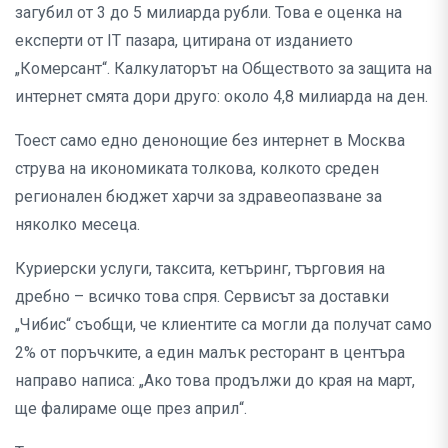
загубил от 3 до 5 милиарда рубли. Това е оценка на
експерти от IT пазара, цитирана от изданието
„Комерсант“. Калкулаторът на Обществото за защита на
интернет смята дори друго: около 4,8 милиарда на ден.
Тоест само едно денонощие без интернет в Москва
струва на икономиката толкова, колкото среден
регионален бюджет харчи за здравеопазване за
няколко месеца.
Куриерски услуги, таксита, кетъринг, търговия на
дребно – всичко това спря. Сервисът за доставки
„Чибис“ съобщи, че клиентите са могли да получат само
2% от поръчките, а един малък ресторант в центъра
направо написа: „Ако това продължи до края на март,
ще фалираме още през април“.