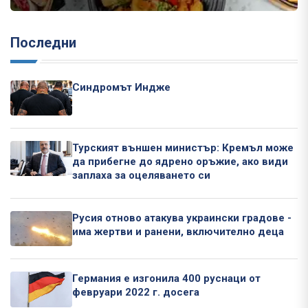
Последни
Синдромът Индже
Турският външен министър: Кремъл може
да прибегне до ядрено оръжие, ако види
заплаха за оцеляването си
Русия отново атакува украински градове -
има жертви и ранени, включително деца
Германия е изгонила 400 руснаци от
февруари 2022 г. досега