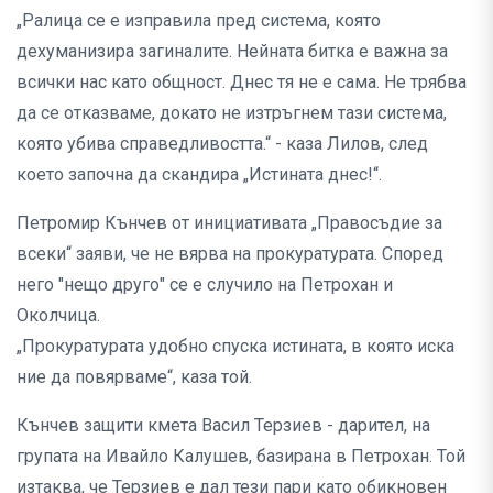
„Ралица се е изправила пред система, която
дехуманизира загиналите. Нейната битка е важна за
всички нас като общност. Днес тя не е сама. Не трябва
да се отказваме, докато не изтръгнем тази система,
която убива справедливостта.“ - каза Лилов, след
което започна да скандира „Истината днес!“.
Петромир Кънчев от инициативата „Правосъдие за
всеки“ заяви, че не вярва на прокуратурата. Според
него "нещо друго" се е случило на Петрохан и
Околчица.
„Прокуратурата удобно спуска истината, в която иска
ние да повярваме“, каза той.
Кънчев защити кмета Васил Терзиев - дарител, на
групата на Ивайло Калушев, базирана в Петрохан. Той
изтаква, че Терзиев е дал тези пари като обикновен