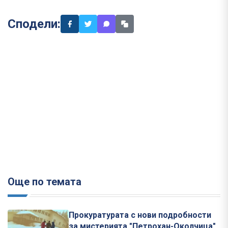
Сподели:
Още по темата
Прокуратурата с нови подробности
за мистерията "Петрохан-Околчица"