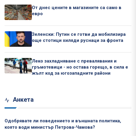
От днес цените в магазините са само в
евро
Зеленски: Путин се готви да мобилизира
още стотици хиляди руснаци за фронта
Леко захладняване с превалявания и
гръмотевици - но остава горещо, в сила е
жълт код за югозападните райони
Анкета
Одобрявате ли поведението и външната политика,
която води министър Петрова-Чамова?