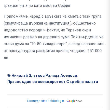
гражданин, а не като кмет на София.
Припомняме, наред с връзката на кмета с тази група
(симулираща държавна институция ), обществено
недоволство породи и фактът, че Терзиев скри
истинския размер на дарената сума. Той твърдеше, че
става дума за "70-80 хиляди евро", а след направените
от прокуратурата разкрития призна, че дарил 251 000
лв.
Николай Златков
Ралица Асенова
,
,
Правосъдие за всеки
протест
Съдебна палата
,
,
Последвайте Faktor.bg в