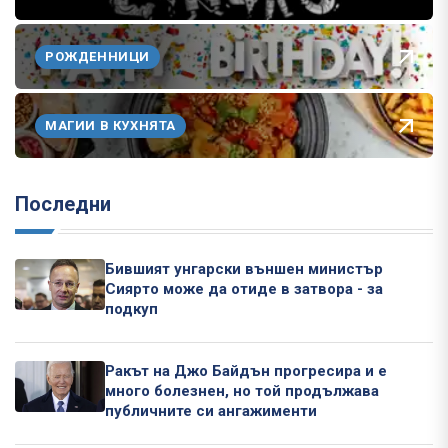
РОЖДЕННИЦИ
МАГИИ В КУХНЯТА
Последни
Бившият унгарски външен министър
Сиярто може да отиде в затвора - за
подкуп
Ракът на Джо Байдън прогресира и е
много болезнен, но той продължава
публичните си ангажименти