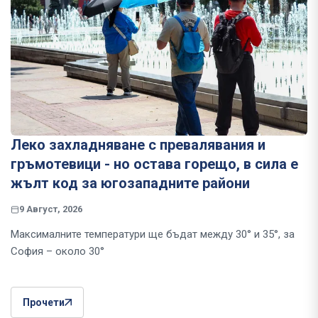
Леко захладняване с превалявания и
гръмотевици - но остава горещо, в сила е
жълт код за югозападните райони
9 Август, 2026
Максималните температури ще бъдат между 30° и 35°, за
София – около 30°
Прочети