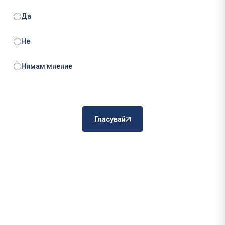
Да
Не
Нямам мнение
Гласувай