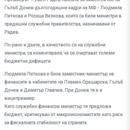
Гълъб Донев дългогодишни кадри на МФ - Людмила
Петкова и Росица Велкова, които са били министри в
предишни служебни правителства, назначавани от
Радев.
По-рано и двете, в качеството си на служебни
министри, са коментирали, че се очертават големи
бюджетни дефицити.
Людмила Петкова е била заместник-министър на
финансите в кабинетите на Пламен Орешарски, Гълъб
Донев и Димитър Главчев. При Донев тя е и
вицепремиер.
Като служебен финансов министър тя предложи
бюджет, критикуван от макроикономистите като риск
за фискалната стабилност на страната.