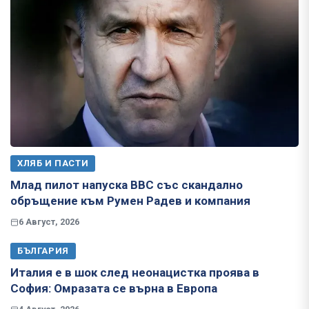
ХЛЯБ И ПАСТИ
Млад пилот напуска ВВС със скандално
обръщение към Румен Радев и компания
6 Август, 2026
БЪЛГАРИЯ
Италия е в шок след неонацистка проява в
София: Омразата се върна в Европа