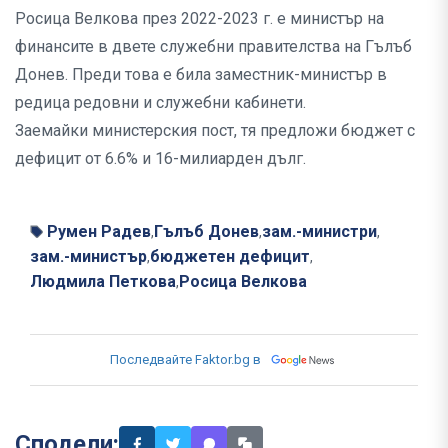
Росица Велкова през 2022-2023 г. е министър на
финансите в двете служебни правителства на Гълъб
Донев. Преди това е била заместник-министър в
редица редовни и служебни кабинети.
Заемайки министерския пост, тя предложи бюджет с
дефицит от 6.6% и 16-милиарден дълг.
Румен Радев
Гълъб Донев
зам.-министри
,
,
,
зам.-министър
бюджетен дефицит
,
,
Людмила Петкова
Росица Велкова
,
Последвайте Faktor.bg в
Сподели: