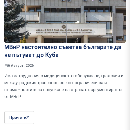
МВнР настоятелно съветва българите да
не пътуват до Куба
6 Август, 2026
Има затруднения с медицинското обслужване, градския и
междуградския транспорт, все по-ограничени са и
възможностите за напускане на страната, аргументират се
от МВнР
Прочети