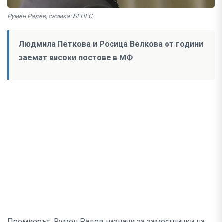
Румен Радев, снимка: БГНЕС
Людмила Петкова и Росица Велкова от години
заемат високи постове в МФ
Премиерът Румен Радев назначи за заместнички на