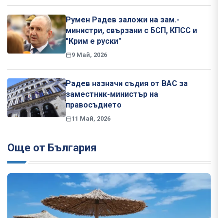
Румен Радев заложи на зам.-
министри, свързани с БСП, КПСС и
"Крим е руски"
9 Май, 2026
Радев назначи съдия от ВАС за
заместник-министър на
правосъдието
11 Май, 2026
Още от България