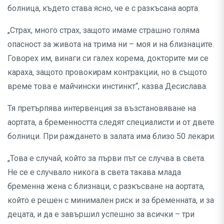
болница, където става ясно, че е с разкъсана аорта.
„Страх, много страх, защото имаме страшно голяма
опасност за живота на трима ни – моя и на близнаците.
Говорех им, винаги си галех корема, докторите ми се
караха, защото провокирам контракции, но в същото
време това е майчински инстинкт“, казва Десислава.
Тя претърпява интервенция за възстановяване на
аортата, а бременността следят специалисти и от двете
болници. При раждането в залата има близо 50 лекари.
„Това е случай, който за първи път се случва в света.
Не се е случвало никога в света такава млада
бременна жена с близнаци, с разкъсване на аортата,
който е решен с минимален риск и за бременната, и за
децата, и да е завършил успешно за всички – три