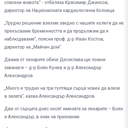
спасени живота.“ - отбеляза Красимир Джинсов,
директор на Националната кардиологична болница.
„Трудно решение взехме заедно с нашите колеги да не
прекъсваме бременността и да продължим да я
наблюдаваме“, поясни проф. д-р Иван Костов,
директор на „Майчин дом“.
Двама от лекарите обаче Десислава ще помни
завинаги – д-р Боян Кунев и д-р Александър
Александров.
„Много е трудно на три туптящи сърца човек да влезе
в залата“, казва Александър Александров.
Две от сърцата днес носят имената на лекарите – Боян
и Александър, в знак на признание.