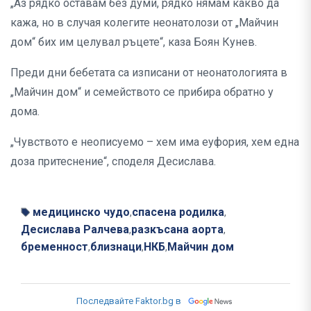
„Аз рядко оставам без думи, рядко нямам какво да
кажа, но в случая колегите неонатолози от „Майчин
дом“ бих им целувал ръцете“, каза Боян Кунев.
Преди дни бебетата са изписани от неонатологията в
„Майчин дом“ и семейството се прибира обратно у
дома.
„Чувството е неописуемо – хем има еуфория, хем една
доза притеснение“, споделя Десислава.
медицинско чудо
спасена родилка
,
,
Десислава Ралчева
разкъсана аорта
,
,
бременност
близнаци
НКБ
Майчин дом
,
,
,
Последвайте Faktor.bg в