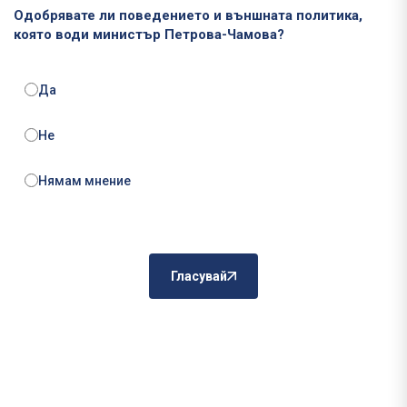
Одобрявате ли поведението и външната политика,
която води министър Петрова-Чамова?
Да
Не
Нямам мнение
Гласувай