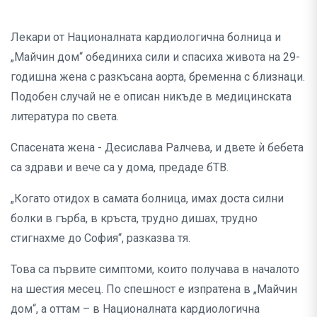
Лекари от Националната кардиологична болница и
„Майчин дом“ обединиха сили и спасиха живота на 29-
годишна жена с разкъсана аорта, бременна с близнаци.
Подобен случай не е описан никъде в медицинската
литература по света.
Спасената жена - Десислава Ралчева, и двете ѝ бебета
са здрави и вече са у дома, предаде бТВ.
„Когато отидох в самата болница, имах доста силни
болки в гърба, в кръста, трудно дишах, трудно
стигнахме до София“, разказва тя.
Това са първите симптоми, които получава в началото
на шестия месец. По спешност е изпратена в „Майчин
дом“, а оттам – в Националната кардиологична