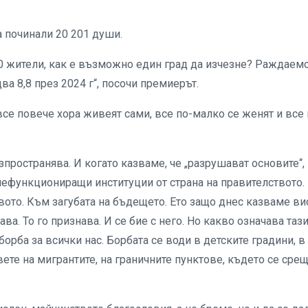
са починали 20 201 души.
00 жители, как е възможно един град да изчезне? Раждаем
ва 8,8 през 2024 г“, посочи премиерът.
все повече хора живеят сами, все по-малко се женят и все 
азпространява. И когато казваме, че „разрушават основите“,
нефункциониращи институции от страна на правителството.
вото. Към загубата на бъдещето. Ето защо днес казваме ви
ва. То го признава. И се бие с него. Но какво означава таз
борба за всички нас. Борбата се води в детските градини, в
ете на мигрантите, на граничните пунктове, където се сре