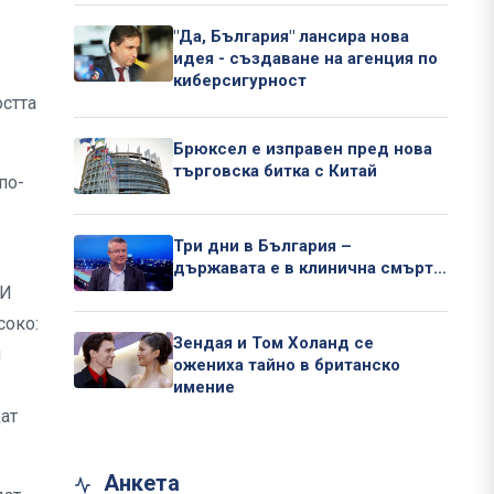
"Да, България" лансира нова
идея - създаване на агенция по
киберсигурност
остта
Брюксел е изправен пред нова
търговска битка с Китай
по-
Три дни в България –
държавата е в клинична смърт…
 И
соко:
Зендая и Том Холанд се
и
ожениха тайно в британско
имение
щат
Анкета