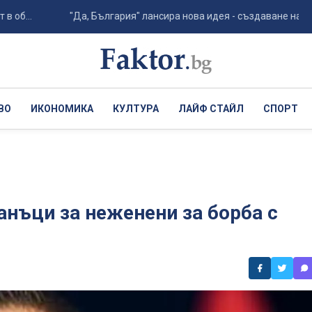
"Да, България" лансира нова идея - създаване на агенция п
ВО
ИКОНОМИКА
КУЛТУРА
ЛАЙФ СТАЙЛ
СПОРТ
нъци за неженени за борба с