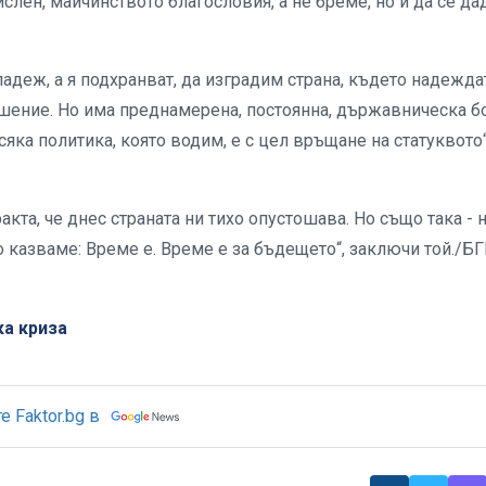
слен, майчинството благословия, а не бреме, но и да се да
адеж, а я подхранват, да изградим страна, където надежда
ешение. Но има преднамерена, постоянна, държавническа б
всяка политика, която водим, е с цел връщане на статуквото“
кта, че днес страната ни тихо опустошава. Но също така - 
о казваме: Време е. Време е за бъдещето“, заключи той./Б
а криза
 Faktor.bg в