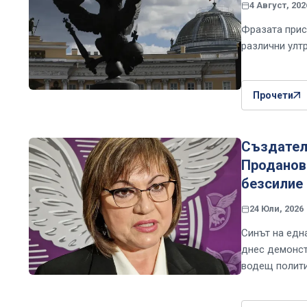
4 Август, 202
Фразата присъ
различни улт
Прочети
Създателк
Проданов
безсилие
24 Юли, 2026
Синът на едн
днес демонст
водещ полити