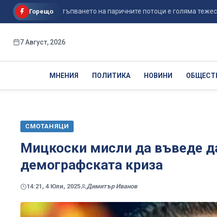
рение: Постъпването на паричните потоци е голяма тежест в об...
Горещо
7 Август, 2026
МНЕНИЯ
ПОЛИТИКА
НОВИНИ
ОБЩЕСТ
СМОТАНЯЦИ
Мицкоски мисли да въведе да
демографската криза
14:21, 4 Юли, 2025
Димитър Иванов