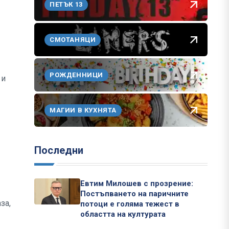
ПЕТЪК 13
СМОТАНЯЦИ
РОЖДЕННИЦИ
 и
МАГИИ В КУХНЯТА
Последни
Евтим Милошев с прозрение:
Постъпването на паричните
за,
потоци е голяма тежест в
областта на културата