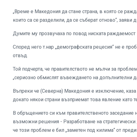
„Време е Македония да стане страна, в която се ражд
които са се разделили, да се съберат отново“, заяв
Думите му прозвучаха по повод ниската раждаемост в
Според него т.нар „демографската рецесия“ не е проб
отвъд.
Той подчерта, че правителството не мълчи за проблема
„сериозно обмислят въвеждането на допълнителни д
Въпреки че (Северна) Македония е изключение, каза 
докато някои страни възприемат това явление като те
В обръщението си към правителственото заседание н
възможни решения - Разработване на стратегически 
че този проблем е бил „заметен под килима“ от пред