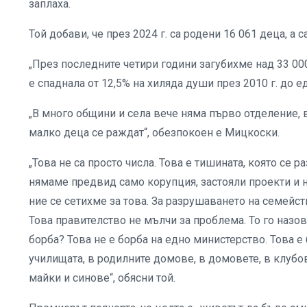
заплаха.
Той добави, че през 2024 г. са родени 16 061 деца, а 
„През последните четири години загубихме над 33 0
е спаднала от 12,5% на хиляда души през 2010 г. до ед
„В много общини и села вече няма първо отделение, 
малко деца се раждат“, обезпокоен е Мицкоски.
„Това не са просто числа. Това е тишината, която се р
нямаме предвид само корупция, застояли проекти и 
ние се сетихме за това. За разрушаването на семейст
Това правителство не мълчи за проблема. То го назова
борба? Това не е борба на едно министерство. Това е 
училищата, в родилните домове, в домовете, в клубов
майки и синове“, обясни той.