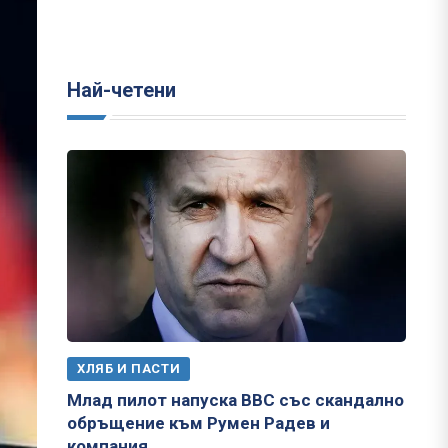
Най-четени
ХЛЯБ И ПАСТИ
Млад пилот напуска ВВС със скандално
обръщение към Румен Радев и
компания