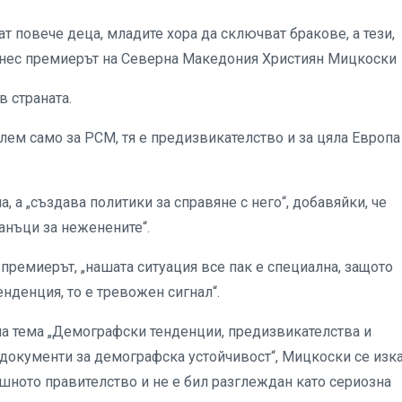
ат повече деца, младите хора да сключват бракове, а тези,
и днес премиерът на Северна Македония Християн Мицкоски
 страната.
лем само за РСМ, тя е предизвикателство и за цяла Европа
, а „създава политики за справяне с него“, добавяйки, че
анъци за неженените“.
премиерът, „нашата ситуация все пак е специална, защото
нденция, то е тревожен сигнал“.
а тема „Демографски тенденции, предизвикателства и
документи за демографска устойчивост“, Мицкоски се изка
ишното правителство и не е бил разглеждан като сериозна