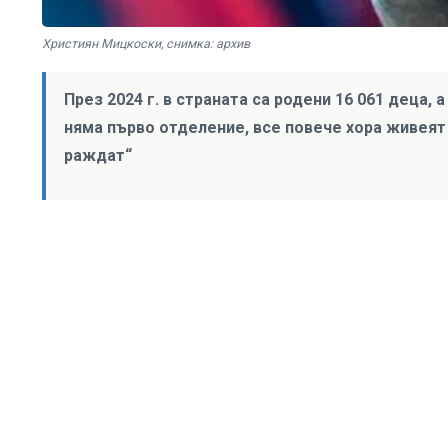
Християн Мицкоски, снимка: архив
През 2024 г. в страната са родени 16 061 деца, 
няма първо отделение, все повече хора живеят 
раждат“