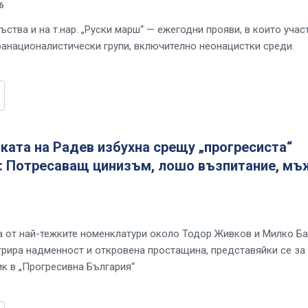
6
ства и на т.нар. „Руски марш“ — ежегодни прояви, в които учас
ранационалистически групи, включително неонацистки среди.
ата на Радев избухна срещу „прогресиста“
: Потресаващ цинизъм, лошо възпитание, мъ
а от най-тежките номенклатури около Тодор Живков и Милко Б
рира надменност и откровена простащина, представяйки се за
к в „Прогресивна България“