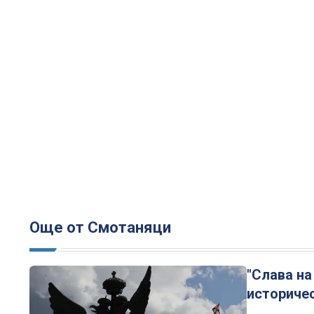
Още от Смотаняци
"Слава на
историче