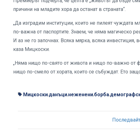
Премиерът подчерта, че целта е „животът да бъде сми
причини на младите хора да останат в страната“.
„Да изградим институции, които не пилеят чуждата мл
по-важна от паспортите. Знаем, че няма магическо р
И аз не го започнах. Всяка мярка, всяка инвестиция, 
каза Мицкоски.
„Няма нищо по-свято от живота и нищо по-важно от фа
нищо по-смело от хората, които се събуждат. Ето защ
Мицкоски
данъци
неженени
борба
демографск
,
,
,
,
Последвайте