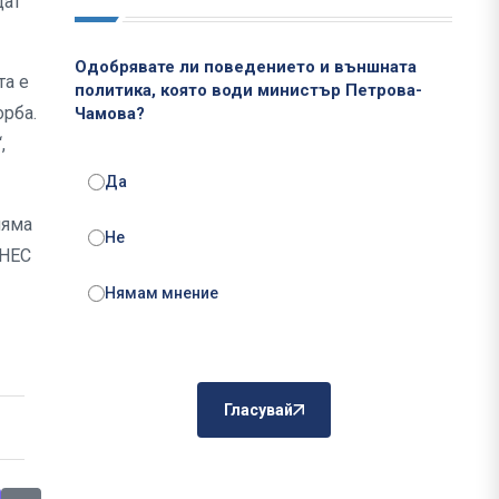
дат
Одобрявате ли поведението и външната
та е
политика, която води министър Петрова-
орба.
Чамова?
,
Да
няма
Не
ГНЕС
Нямам мнение
Гласувай