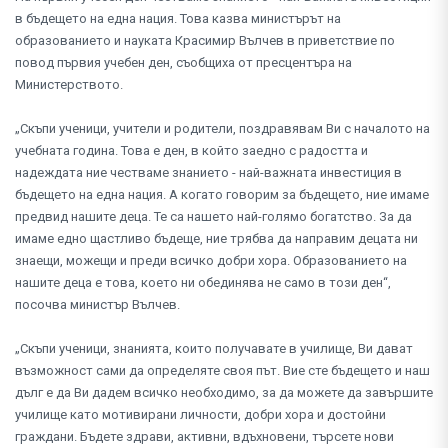
в бъдещето на една нация. Това казва министърът на
образованието и науката Красимир Вълчев в приветствие по
повод първия учебен ден, съобщиха от пресцентъра на
Министерството.
„Скъпи ученици, учители и родители, поздравявам Ви с началото на
учебната година. Това е ден, в който заедно с радостта и
надеждата ние честваме знанието - най-важната инвестиция в
бъдещето на една нация. А когато говорим за бъдещето, ние имаме
предвид нашите деца. Те са нашето най-голямо богатство. За да
имаме едно щастливо бъдеще, ние трябва да направим децата ни
знаещи, можещи и преди всичко добри хора. Образованието на
нашите деца е това, което ни обединява не само в този ден“,
посочва министър Вълчев.
„Скъпи ученици, знанията, които получавате в училище, Ви дават
възможност сами да определяте своя път. Вие сте бъдещето и наш
дълг е да Ви дадем всичко необходимо, за да можете да завършите
училище като мотивирани личности, добри хора и достойни
граждани. Бъдете здрави, активни, вдъхновени, търсете нови