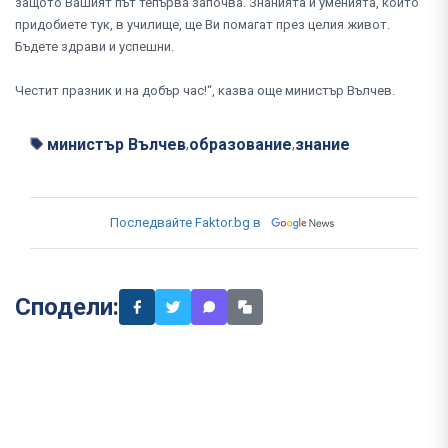
защото Вашият път тепърва започва. Знанията и уменията, които
придобиете тук, в училище, ще Ви помагат през целия живот.
Бъдете здрави и успешни.
Честит празник и на добър час!“, казва още министър Вълчев.
министър Вълчев
образование
знание
,
,
Последвайте Faktor.bg в
Сподели: