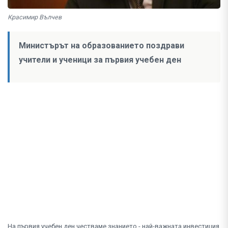
Красимир Вълчев
Министърът на образованието поздрави
учители и ученици за първия учебен ден
На първия учебен ден честваме знанието - най-важната инвестиция