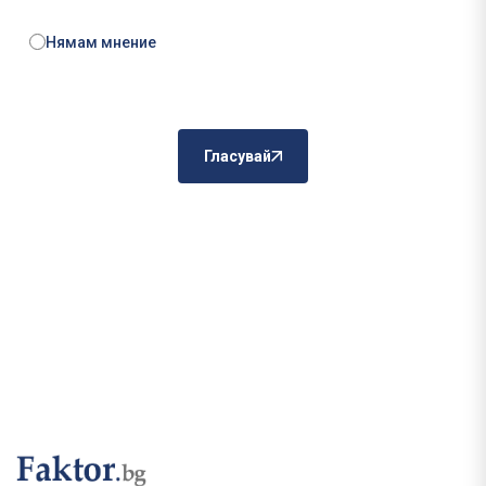
Нямам мнение
Гласувай