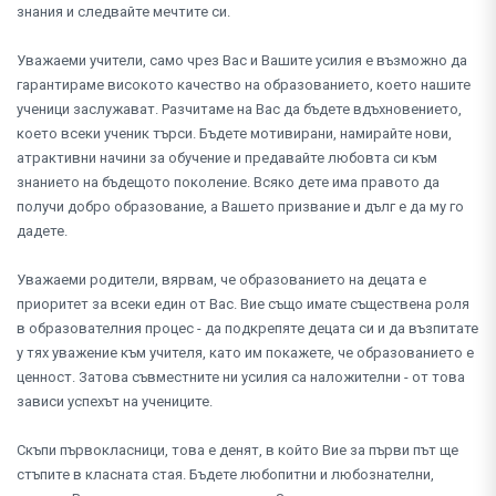
знания и следвайте мечтите си.
Уважаеми учители, само чрез Вас и Вашите усилия е възможно да
гарантираме високото качество на образованието, което нашите
ученици заслужават. Разчитаме на Вас да бъдете вдъхновението,
което всеки ученик търси. Бъдете мотивирани, намирайте нови,
атрактивни начини за обучение и предавайте любовта си към
знанието на бъдещото поколение. Всяко дете има правото да
получи добро образование, а Вашето призвание и дълг е да му го
дадете.
Уважаеми родители, вярвам, че образованието на децата е
приоритет за всеки един от Вас. Вие също имате съществена роля
в образователния процес - да подкрепяте децата си и да възпитате
у тях уважение към учителя, като им покажете, че образованието е
ценност. Затова съвместните ни усилия са наложителни - от това
зависи успехът на учениците.
Скъпи първокласници, това е денят, в който Вие за първи път ще
стъпите в класната стая. Бъдете любопитни и любознателни,