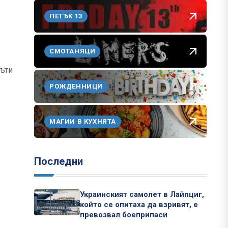
ПЕТЪК 13
в
СМОТАНЯЦИ
пъти
РОЖДЕННИЦИ
МАГИИ В КУХНЯТА
Последни
Украинският самолет в Лайпциг,
който се опитаха да взривят, е
превозвал боеприпаси