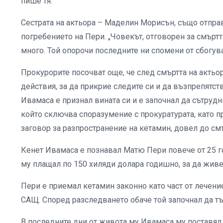
пише тя.
Сестрата на актьора – Маделин Морисън, също отправ
погребението на Пери. „Човекът, отговорен за смъртта
много. Той опорочи последните ни спомени от сбогуван
Прокурорите посочват още, че след смъртта на актьо
действия, за да прикрие следите си и да възпрепятст
Ивамаса е признал вината си и е започнал да сътрудн
който сключва споразумение с прокуратурата, като пр
заговор за разпространение на кетамин, довел до см
Кенет Ивамаса е познавал Матю Пери повече от 25 год
му плащал по 150 хиляди долара годишно, за да живе
Пери е приемал кетамин законно като част от лечение
САЩ. Според разследването обаче той започнал да тъ
В последните дни от живота му Ивамаса му поставял