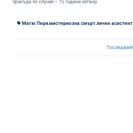
присъда по случая – 15 години затвор.
Матю Пери
мистериозна смърт
личен асистент
,
,
Последвайте