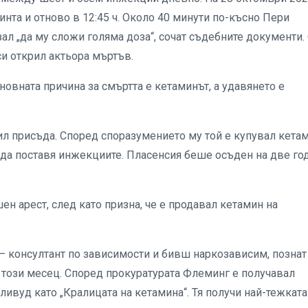
инта и отново в 12:45 ч. Около 40 минути по-късно Пери
ал „да му сложи голяма доза“, сочат съдебните документи.
си открил актьора мъртъв.
овната причина за смъртта е кетаминът, а удавянето е
ил присъда. Според споразумението му той е купувал кета
к да поставя инжекциите. Пласенсия беше осъден на две го
н арест, след като призна, че е продавал кетамин на
– консултант по зависимости и бивш наркозависим, познат
 този месец. Според прокуратурата Флеминг е получавал
ливуд като „Кралицата на кетамина“. Тя получи най-тежката