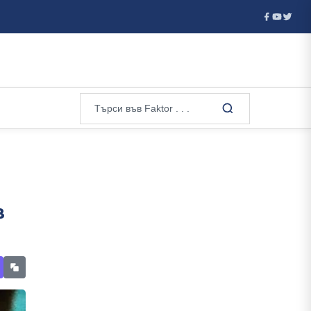
. евро. В...
Първият ракетен линеен кораб на Тръмп ще стр
в