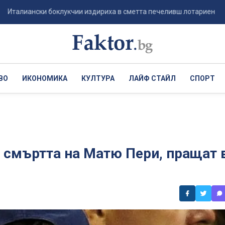
нски боклукчии издириха в сметта печеливш лотариен билет за 1 млн
ВО
ИКОНОМИКА
КУЛТУРА
ЛАЙФ СТАЙЛ
СПОРТ
 смъртта на Матю Пери, пращат 