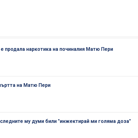
е е продала наркотика на починалия Матю Пери
мъртта на Матю Пери
оследните му думи били "инжектирай ми голяма доза"