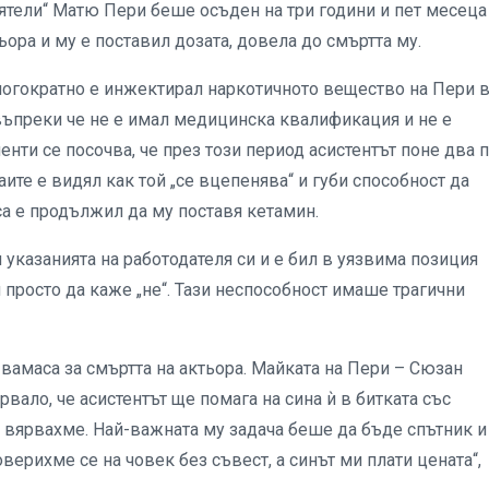
иятели“ Матю Пери беше осъден на три години и пет месеца
тьора и му е поставил дозата, довела до смъртта му.
огократно е инжектирал наркотичното вещество на Пери 
въпреки че не е имал медицинска квалификация и не е
нти се посочва, че през този период асистентът поне два 
аите е видял как той „се вцепенява“ и губи способност да
а е продължил да му поставя кетамин.
 указанията на работодателя си и е бил в уязвима позиция
 просто да каже „не“. Тази неспособност имаше трагични
амаса за смъртта на актьора. Майката на Пери – Сюзан
вало, че асистентът ще помага на сина ѝ в битката със
 вярвахме. Най-важната му задача беше да бъде спътник и
верихме се на човек без съвест, а синът ми плати цената“,