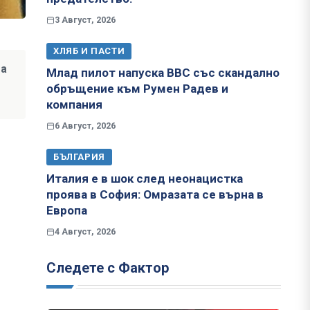
3 Август, 2026
ХЛЯБ И ПАСТИ
та
Млад пилот напуска ВВС със скандално
обръщение към Румен Радев и
компания
6 Август, 2026
БЪЛГАРИЯ
Италия е в шок след неонацистка
проява в София: Омразата се върна в
Европа
4 Август, 2026
Следете с Фактор