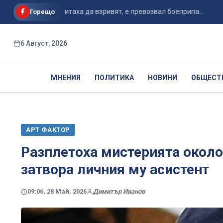
ойто се опитаха да взривят, е превозвал боеприпа...
Италиа
Горещо
6 Август, 2026
МНЕНИЯ
ПОЛИТИКА
НОВИНИ
ОБЩЕСТ
АРТ ФАКТОР
Разплетоха мистерията около
затвора личния му асистент
09:06, 28 Май, 2026
Димитър Иванов