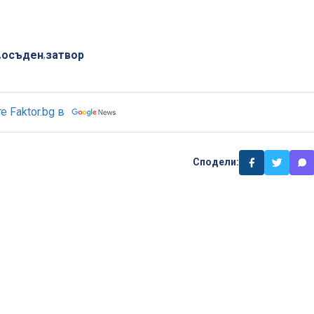
осъден
затвор
,
,
 Faktor.bg в
Сподели: