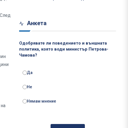
 След
Анкета
Одобрявате ли поведението и външната
политика, която води министър Петрова-
Чамова?
мин
дини
Да
Не
Нямам мнение
 на