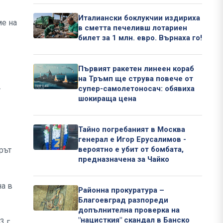
Италиански боклукчии издириха
ме на
в сметта печеливш лотариен
билет за 1 млн. евро. Върнаха го!
Първият ракетен линеен кораб
на Тръмп ще струва повече от
.
супер-самолетоносач: обявиха
шокираща цена
Тайно погребаният в Москва
генерал е Игор Ерусалимов -
вероятно е убит от бомбата,
рът
предназначена за Чайко
на в
Районна прокуратура –
Благоевград разпореди
допълнителна проверка на
"нацисткия" скандал в Банско
 г.