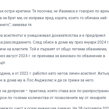
и остри критики. Тя посочва, че Ивамаса е говорил по вре
 на брат ми, се изправи пред хората, които го обичаха най-
ето“, заявява тя.
ра асистентът е унищожавал доказателства и е предприел
ва разследването. След обиск в дома му през януари 2024 г
ичи на властите. Той е първият от общо петима обвиняеми,
ез август 2024 г. се признава за виновен по обвинение в
ърт.
ини, а от 2022 г. работел като негов личен асистент. Актьо
е в дома му в Лос Анджелис и да се грижи за него.
 на депресия – практика, която става все по-разпростране
рси по-големи количества от позволените му от лекарите.
 между шест и осем инжекции дневно. На 28 октомври 2023