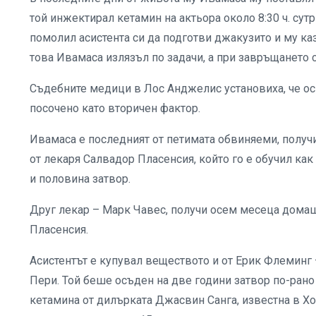
той инжектирал кетамин на актьора около 8:30 ч. сутр
помолил асистента си да подготви джакузито и му каз
това Ивамаса излязъл по задачи, а при завръщането 
Съдебните медици в Лос Анджелис установиха, че осн
посочено като вторичен фактор.
Ивамаса е последният от петимата обвиняеми, получ
от лекаря Салвадор Пласенсия, който го е обучил ка
и половина затвор.
Друг лекар – Марк Чавес, получи осем месеца домаше
Пласенсия.
Асистентът е купувал веществото и от Ерик Флеминг 
Пери. Той беше осъден на две години затвор по-рано
кетамина от дилърката Джасвин Санга, известна в Хо