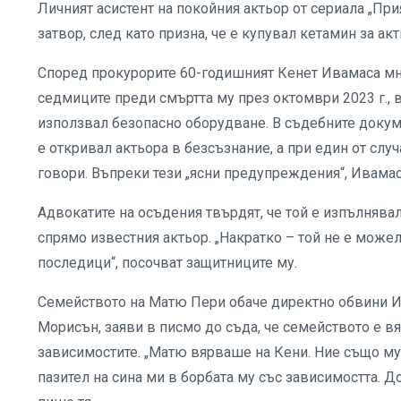
Личният асистент на покойния актьор от сериала „Пр
затвор, след като призна, че е купувал кетамин за ак
Според прокурорите 60-годишният Кенет Ивамаса мн
седмиците преди смъртта му през октомври 2023 г., 
използвал безопасно оборудване. В съдебните докуме
е откривал актьора в безсъзнание, а при един от случ
говори. Въпреки тези „ясни предупреждения“, Ивамас
Адвокатите на осъдения твърдят, че той е изпълнявал
спрямо известния актьор. „Накратко – той не е можел
последици“, посочват защитниците му.
Семейството на Матю Пери обаче директно обвини Ив
Морисън, заяви в писмо до съда, че семейството е вяр
зависимостите. „Матю вярваше на Кени. Ние също му
пазител на сина ми в борбата му със зависимостта. До