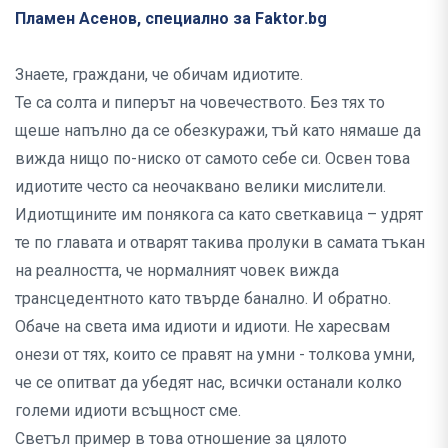
Пламен Асенов, специално за Faktor.bg
Знаете, граждани, че обичам идиотите.
Те са солта и пиперът на човечеството. Без тях то
щеше напълно да се обезкуражи, тъй като нямаше да
вижда нищо по-ниско от самото себе си. Освен това
идиотите често са неочаквано велики мислители.
Идиотщините им понякога са като светкавица – удрят
те по главата и отварят такива пролуки в самата тъкан
на реалността, че нормалният човек вижда
трансцедентното като твърде банално. И обратно.
Обаче на света има идиоти и идиоти. Не харесвам
онези от тях, които се правят на умни - толкова умни,
че се опитват да убедят нас, всички останали колко
големи идиоти всъщност сме.
Светъл пример в това отношение за цялото