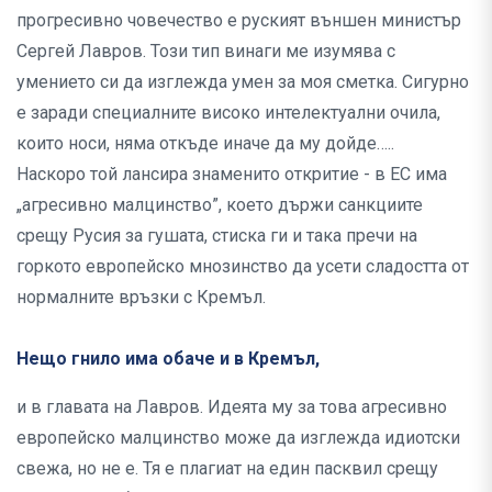
прогресивно човечество е руският външен министър
Сергей Лавров. Този тип винаги ме изумява с
умението си да изглежда умен за моя сметка. Сигурно
е заради специалните високо интелектуални очила,
които носи, няма откъде иначе да му дойде…..
Наскоро той лансира знаменито откритие - в ЕС има
„агресивно малцинство”, което държи санкциите
срещу Русия за гушата, стиска ги и така пречи на
горкото европейско мнозинство да усети сладостта от
нормалните връзки с Кремъл.
Нещо гнило има обаче и в Кремъл,
и в главата на Лавров. Идеята му за това агресивно
европейско малцинство може да изглежда идиотски
свежа, но не е. Тя е плагиат на един пасквил срещу