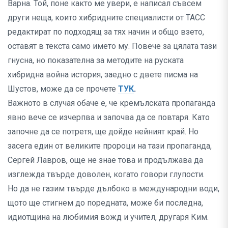
Варна. Той, поне както ме увери, е написал съвсем
други неща, които хибридните специалисти от ТАСС
редактират по подходящ за тях начин и общо взето,
оставят в текста само името му. Повече за цялата тази
гнусна, но показателна за методите на руската
хибридна война история, заедно с двете писма на
Шустов, може да се прочете
ТУК
.
Важното в случая обаче е, че кремълската пропаганда
явно вече се изчерпва и започва да се повтаря. Като
започне да се потретя, ще дойде нейният край. Но
засега един от великите пророци на тази пропаганда,
Сергей Лавров, още не знае това и продължава да
изглежда твърде доволен, когато говори глупости.
Но да не газим твърде дълбоко в международни води,
щото ще стигнем до поредната, може би последна,
идиотщина на любимия вожд и учител, другаря Ким.