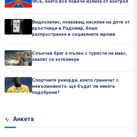
ФСБ, която все повече излиза от контрол
Видеозапис, показващ насилие на дете от
връстници в Радомир, беше
разпространен в социалните мрежи
Слънчев бряг е пълен с туристи на макс,
хвалят се хотелиери
Спортните рекорди, които граничат с
невъзможното: ще бъдат ли някога
подобрени?
Анкета