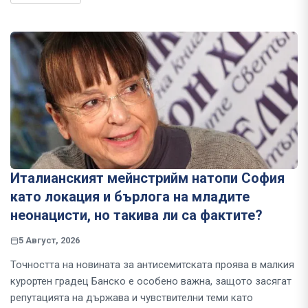
Италианският мейнстрийм натопи София
като локация и бърлога на младите
неонацисти, но такива ли са фактите?
5 Август, 2026
Точността на новината за антисемитската проява в малкия
курортен градец Банско е особено важна, защото засягат
репутацията на държава и чувствителни теми като