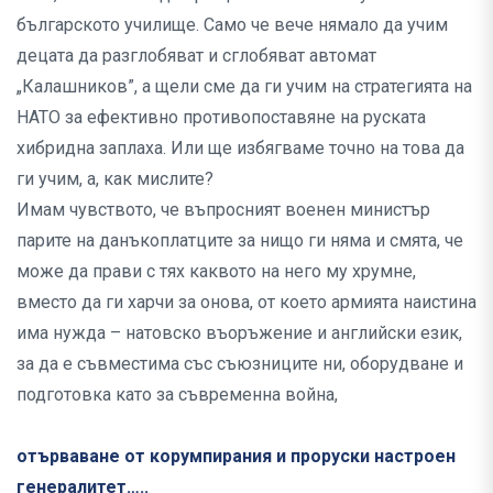
българското училище. Само че вече нямало да учим
децата да разглобяват и сглобяват автомат
„Калашников”, а щели сме да ги учим на стратегията на
НАТО за ефективно противопоставяне на руската
хибридна заплаха. Или ще избягваме точно на това да
ги учим, а, как мислите?
Имам чувството, че въпросният военен министър
парите на данъкоплатците за нищо ги няма и смята, че
може да прави с тях каквото на него му хрумне,
вместо да ги харчи за онова, от което армията наистина
има нужда – натовско въоръжение и английски език,
за да е съвместима със съюзниците ни, оборудване и
подготовка като за съвременна война,
отърваване от корумпирания и проруски настроен
генералитет…..