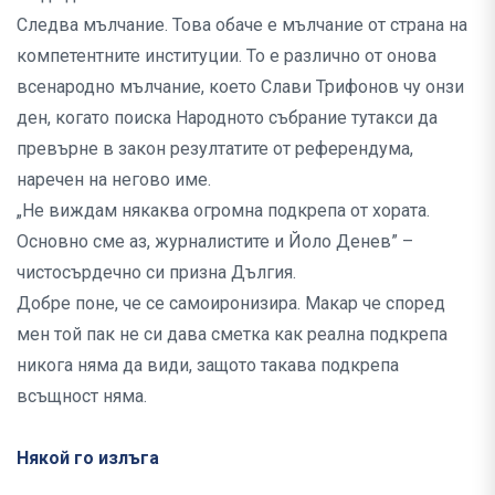
Следва мълчание. Това обаче е мълчание от страна на
компетентните институции. То е различно от онова
всенародно мълчание, което Слави Трифонов чу онзи
ден, когато поиска Народното събрание тутакси да
превърне в закон резултатите от референдума,
наречен на негово име.
„Не виждам някаква огромна подкрепа от хората.
Основно сме аз, журналистите и Йоло Денев” –
чистосърдечно си призна Дългия.
Добре поне, че се самоиронизира. Макар че според
мен той пак не си дава сметка как реална подкрепа
никога няма да види, защото такава подкрепа
всъщност няма.
Някой го излъга