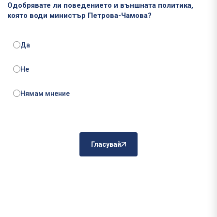
Одобрявате ли поведението и външната политика,
която води министър Петрова-Чамова?
Да
Не
Нямам мнение
Гласувай