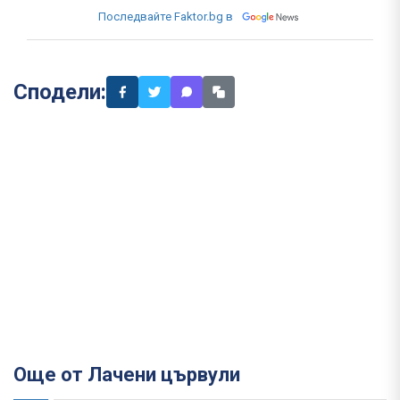
Последвайте Faktor.bg в
Сподели:
Още от Лачени цървули