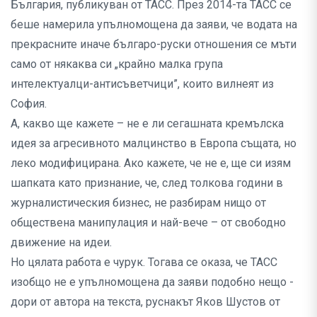
България, публикуван от ТАСС. През 2014-та ТАСС се
беше намерила упълномощена да заяви, че водата на
прекрасните иначе българо-руски отношения се мъти
само от някаква си „крайно малка група
интелектуалци-антисъветчици”, които вилнеят из
София.
А, какво ще кажете – не е ли сегашната кремълска
идея за агресивното малцинство в Европа същата, но
леко модифицирана. Ако кажете, че не е, ще си изям
шапката като признание, че, след толкова години в
журналистическия бизнес, не разбирам нищо от
обществена манипулация и най-вече – от свободно
движение на идеи.
Но цялата работа е чурук. Тогава се оказа, че ТАСС
изобщо не е упълномощена да заяви подобно нещо -
дори от автора на текста, руснакът Яков Шустов от