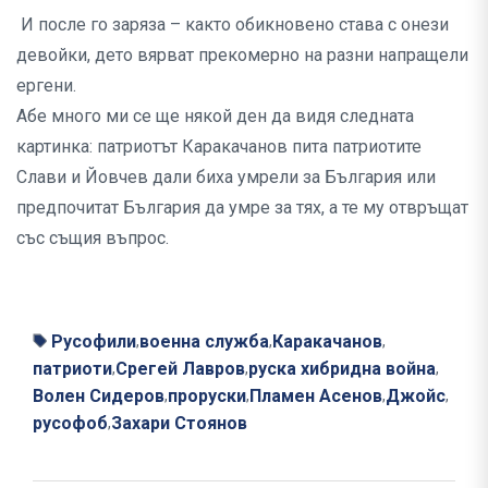
И после го заряза – както обикновено става с онези
девойки, дето вярват прекомерно на разни напращели
ергени.
Абе много ми се ще някой ден да видя следната
картинка: патриотът Каракачанов пита патриотите
Слави и Йовчев дали биха умрели за България или
предпочитат България да умре за тях, а те му отвръщат
със същия въпрос.
Русофили
военна служба
Каракачанов
,
,
,
патриоти
Срегей Лавров
руска хибридна война
,
,
,
Волен Сидеров
проруски
Пламен Асенов
Джойс
,
,
,
,
русофоб
Захари Стоянов
,