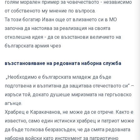
голям морален пример за човечеството - независимо
от собственото му мнение по въпроса.
Та този богатир Иван още от влизането си в МО
започна да настоява за реализация на своята
отколешна идея - да се възстанови величието на
българската армия чрез
възстановяване на редовната наборна служба
„Необходимо е българската младеж да бъде
подготвена и възпитана да защитава отечеството си” –
изръси той, докато душеше миризмата на гергьовско
агънце.
Храбрец е Каракачанов, не може да се отрече. Както е
известно, само един истински храбрец и патриот може
да бъде толкова безразсъден, че да смята редовната
наборна войски като инструмент за патриотично