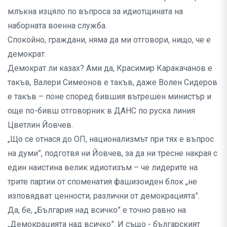
млъкна изцяло по въпроса за идиотщината на
наборната военна служба.
Спокойно, граждани, няма да ми отговори, нищо, че е
демократ.
Демократ ли казах? Ами да, Красимир Каракачанов е
такъв, Валери Симеонов е такъв, даже Волен Сидеров
е такъв – поне според бившия вътрешен министър и
още по-бивш отговорник в ДАНС по руска линия
Цветлин Йовчев.
„Що се отнася до ОП, национализмът при тях е въпрос
на думи”, подготвя ни Йовчев, за да ни тресне накрая с
един наистина велик идиотизъм – че лидерите на
трите партии от споменатия фашизоиден блок „не
изповядват ценности, различни от демокрацията”.
Да, бе, „България над всичко” е точно равно на
„Демокрацията над всичко”. И също - българският