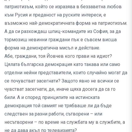
патриотизъм, който се изразява в беззаветна любов
към Русия и преданост на руските интереси, е
възможно най-демократичната форма на патриотизъм.
А да си разхождаш шпиц-командите из София, за да
тормозиш невинни граждани пък е съвсем висша
форма на демократична мисъл и действие.
Абе, граждани, тоя Йовчев кого прави на идиот?
Цялата българска демокрация като такава или само
отделни нейни представители, които случайно могат да
се почувстват засегнати? Защото явно не всички се
чувстват засегнати, де, иначе щяха досега да са го
били. А и според принципите на истинската
демокрация той самият не трябваше ли да бъде
следствен за разни работи, сътворени – или
несътворени – по време на службата му в службите, а
не да дава акъл по телевизията?