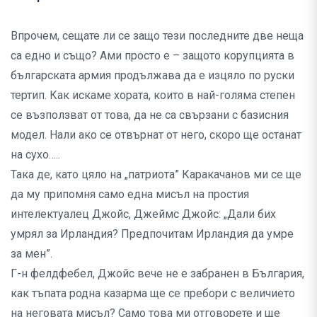
Впрочем, сещате ли се защо тези последните две неща
са едно и също? Ами просто е – защото корупцията в
българската армия продължава да е изцяло по руски
тертип. Как искаме хората, които в най-голяма степен
се възползват от това, да не са свързани с базисния
модел. Нали ако се отвърнат от него, скоро ще останат
на сухо…..
Така де, като цяло на „патриота” Каракачанов ми се ще
да му припомня само една мисъл на простия
интелектуалец Джойс, Джеймс Джойс: „Дали бих
умрял за Ирландия? Предпочитам Ирландия да умре
за мен”.
Г-н фелдфебел, Джойс вече не е забранен в България,
как тъпата родна казарма ще се пребори с величието
на неговата мисъл? Само това ми отговорете и ще