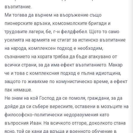
възпитание.
Ми тогава да върнем на въоръжение също
пионерските връзки, комсомолските бригади и
трудовите лагери, бе, г-н фелдфебел. Щото то само
усилията на армията не стигат за истинско възпитание
на народа, комплексен подход е необходим,
съзнанието на хората трябва да бъде атакувано от
всички страни, за да има ефект възпитанието. Макар
че и това с комплексния подход е пълна идиотщина,
защото го живяхме по комунистическо време, а ефект
пак нямаше.
Не знам на кой Господ да се помоля, граждани, за да
дойде да си събере вересиите, оставени в мозъците на
философско-политически недоразумения като
въпросния Иван. На всичкото отгоре, доколкото стана
ясно, той се кани да връща и военното обучение в