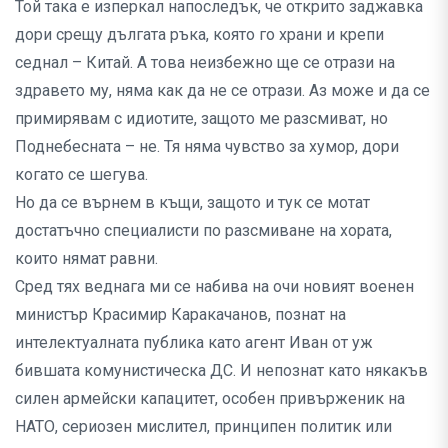
Той така е изперкал напоследък, че открито заджавка
дори срещу дългата ръка, която го храни и крепи
седнал – Китай. А това неизбежно ще се отрази на
здравето му, няма как да не се отрази. Аз може и да се
примирявам с идиотите, защото ме разсмиват, но
Поднебесната – не. Тя няма чувство за хумор, дори
когато се шегува.
Но да се върнем в къщи, защото и тук се мотат
достатъчно специалисти по разсмиване на хората,
които нямат равни.
Сред тях веднага ми се набива на очи новият военен
министър Красимир Каракачанов, познат на
интелектуалната публика като агент Иван от уж
бившата комунистическа ДС. И непознат като някакъв
силен армейски капацитет, особен привърженик на
НАТО, сериозен мислител, принципен политик или