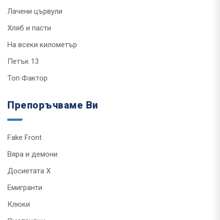
Лачени цървули
Хляб и пасти
На всеки километър
Петък 13
Топ Фактор
Препоръчваме Ви
Fake Front
Вяра и демони
Досиетата Х
Емигранти
Клюки