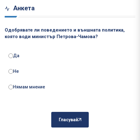
Анкета
Одобрявате ли поведението и външната политика,
която води министър Петрова-Чамова?
Да
Не
Нямам мнение
Гласувай