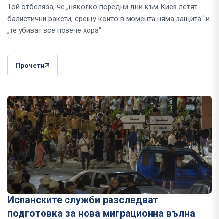
Той отбеляза, че „няколко поредни дни към Киев летят
балистични ракети, срещу които в момента няма защита“ и
„те убиват все повече хора"
Прочети
Испанските служби разследват
подготовка за нова миграционна вълна