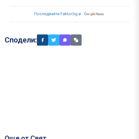
Последвайте Faktor.bg в
Сподели:
Още от Свят