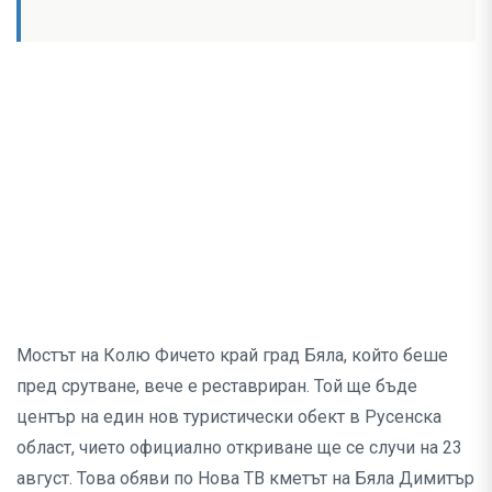
Мостът на Колю Фичето край град Бяла, който беше
пред срутване, вече е реставриран. Той ще бъде
център на един нов туристически обект в Русенска
област, чието официално откриване ще се случи на 23
август. Това обяви по Нова ТВ кметът на Бяла Димитър