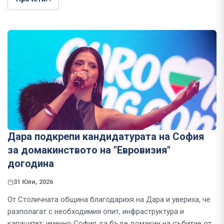
Дара подкрепи кандидатурата на София
за домакинството на "Евровизия"
догодина
31 Юли, 2026
От Столичната община благодарихя на Дара и увериха, че
разполагат с необходимия опит, инфраструктура и
капацитет, именно София да бъде домакин на събитие от