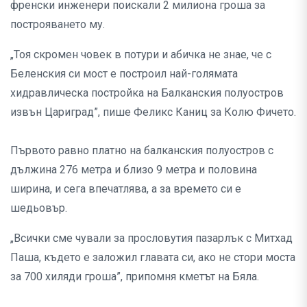
френски инженери поискали 2 милиона гроша за
построяването му.
„Тоя скромен човек в потури и абичка не знае, че с
Беленския си мост е построил най-голямата
хидравлическа постройка на Балканския полуостров
извън Цариград”, пише Феликс Каниц за Колю Фичето.
Първото равно платно на балканския полуостров с
дължина 276 метра и близо 9 метра и половина
ширина, и сега впечатлява, а за времето си е
шедьовър.
„Всички сме чували за прословутия пазарлък с Митхад
Паша, където е заложил главата си, ако не стори моста
за 700 хиляди гроша”, припомня кметът на Бяла.