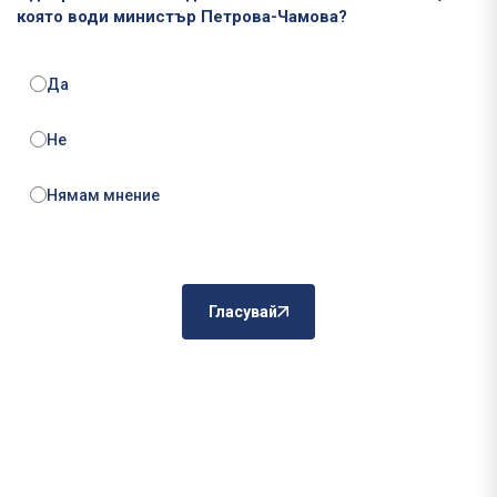
която води министър Петрова-Чамова?
Да
Не
Нямам мнение
Гласувай