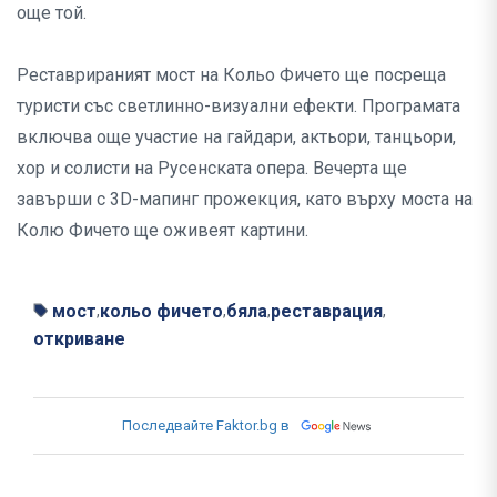
още той.
Реставрираният мост на Кольо Фичето ще посреща
туристи със светлинно-визуални ефекти. Програмата
включва още участие на гайдари, актьори, танцьори,
хор и солисти на Русенската опера. Вечерта ще
завърши с 3D-мапинг прожекция, като върху моста на
Колю Фичето ще оживеят картини.
мост
кольо фичето
бяла
реставрация
,
,
,
,
откриване
Последвайте Faktor.bg в