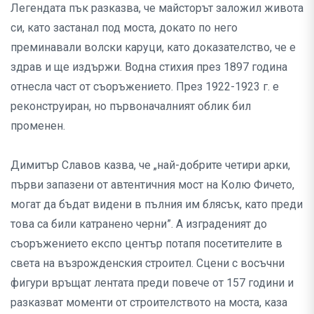
Легендата пък разказва, че майсторът заложил живота
си, като застанал под моста, докато по него
преминавали волски каруци, като доказателство, че е
здрав и ще издържи. Водна стихия през 1897 година
отнесла част от съоръжението. През 1922-1923 г. е
реконструиран, но първоначалният облик бил
променен.
Димитър Славов казва, че „най-добрите четири арки,
първи запазени от автентичния мост на Колю Фичето,
могат да бъдат видени в пълния им блясък, като преди
това са били катранено черни”. А изграденият до
съоръжението експо център потапя посетителите в
света на възрожденския строител. Сцени с восъчни
фигури връщат лентата преди повече от 157 години и
разказват моменти от строителството на моста, каза