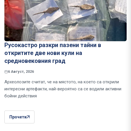
Русокастро разкри пазени тайни в
откритите две нови кули на
средновековния град
6 Август, 2026
Археолозите считат, че на мястото, на което са открили
интересни артефакти, най-вероятно са се водили активни
бойни действия
Прочети