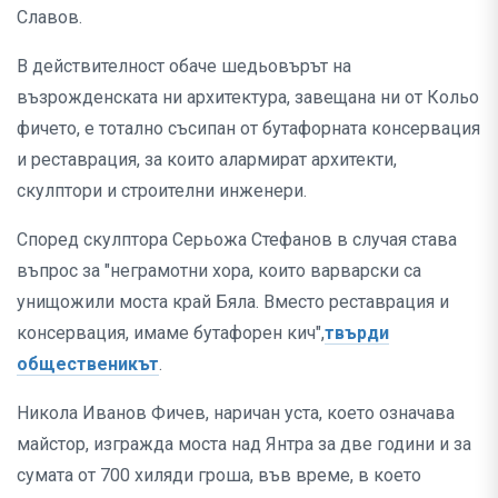
Славов.
В действителност обаче шедьовърът на
възрожденската ни архитектура, завещана ни от Кольо
фичето, е тотално съсипан от бутафорната консервация
и реставрация, за които алармират архитекти,
скулптори и строителни инженери.
Според скулптора Серьожа Стефанов в случая става
въпрос за "неграмотни хора, които варварски са
унищожили моста край Бяла. Вместо реставрация и
консервация, имаме бутафорен кич",
твърди
общественикът
.
Никола Иванов Фичев, наричан уста, което означава
майстор, изгражда моста над Янтра за две години и за
сумата от 700 хиляди гроша, във време, в което