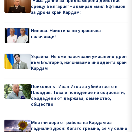
"Няма данни за преднамерени действия
срещу България" - адмирал Емил Ефтимов
за дрона край Кардам:
Нинова: Наистина ни управляват
палячовци!
Украйна: Не сме насочвали умишлено дрон
към България, изясняваме инцидента край
Кардам
Психологът Иван Игов за убийството в
Пловдив: Това е поведение на социопати,
създадени от държава, семейство,
общество
Местни хора от района на Кардам за
падналия дрон: Когато гръмна, се чу силно