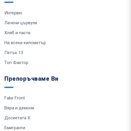
Интервю
Лачени цървули
Хляб и пасти
На всеки километър
Петък 13
Топ Фактор
Препоръчваме Ви
Fake Front
Вяра и демони
Досиетата Х
Емигранти