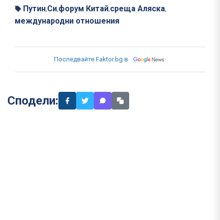
Путин
Си
форум Китай
среща Аляска
,
,
,
,
международни отношения
Последвайте Faktor.bg в
Сподели: