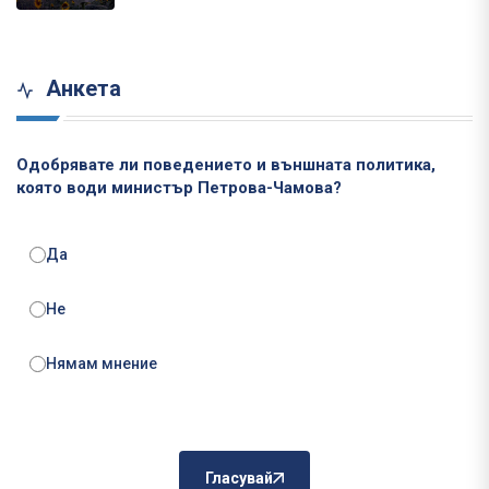
Анкета
Одобрявате ли поведението и външната политика,
която води министър Петрова-Чамова?
Да
Не
Нямам мнение
Гласувай