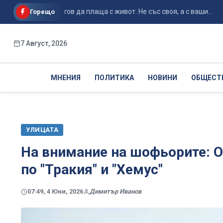
Путин е готов да плаща с живот. Не със своя, а с ваши...
Свъ
Горещо
7 Август, 2026
МНЕНИЯ
ПОЛИТИКА
НОВИНИ
ОБЩЕСТ
УЛИЦАТА
На внимание на шофьорите: О
по "Тракия" и "Хемус"
07:49, 4 Юни, 2026
Димитър Иванов