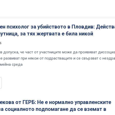
н психолог за убийството в Пловдив: Действ
лутница, за тях жертвата е била никой
6
в допуска, че част от участниците може да проявяват диссоци
се развиват при някои от подрастващите и се свързват с нездра
мейна среда
кова от ГЕРБ: Не е нормално управленските
а социалното подпомагане да се вземат в