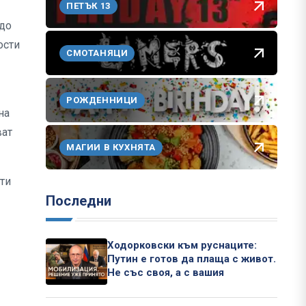
ПЕТЪК 13
 до
ости
СМОТАНЯЦИ
РОЖДЕННИЦИ
на
ват
МАГИИ В КУХНЯТА
-ти
Последни
Ходорковски към руснаците:
Путин е готов да плаща с живот.
Не със своя, а с вашия