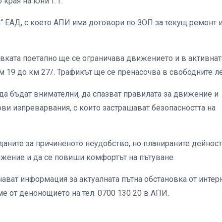
края на юни т. г.
“ ЕАД, с което АПИ има договори по ЗОП за текущ ремонт 
ровката поетапно ще се ограничава движението и в активнат
км 19 до км 27/. Трафикът ще се пренасочва в свободните ле
да бъдат внимателни, да спазват правилата за движение и
ови изпреварвания, с които застрашават безопасността на
даните за причиненото неудобство, но планираните дейност
вижение и да се повиши комфортът на пътуване.
ават информация за актуалната пътна обстановка от интер
ме от денонощието на тел. 0700 130 20 в АПИ.