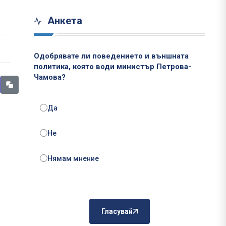
Анкета
Одобрявате ли поведението и външната
политика, която води министър Петрова-
Чамова?
Да
Не
Нямам мнение
Гласувай