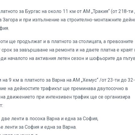
атното за Бургас на около 11 км от АМ „Тракия“ (от 218-ти
ара Загора и при изпълнение на строително-монтажните дейн
фия.
оти ще продължат и в платното за столицата, а превозните
срок за завършване на ремонта и на двете платна е краят 
ди началото на активния летен сезон и шофьорите да пъту
 на 9 км в платното за Варна на АМ „Хемус“ /от 23-ти до 32
ение на дейностите трафикът ще преминава двупосочно в
е на движението при интензивен трафик ще се организира
т:
о две ленти в посока Варна и една за София,
ве ленти за София и една за Варна.