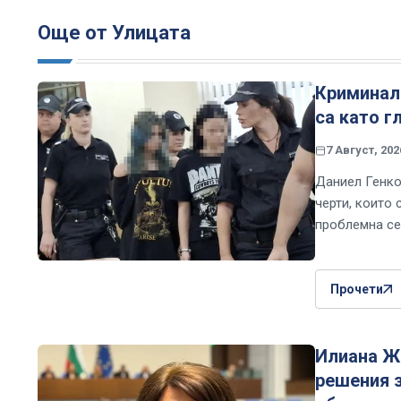
Още от Улицата
Криминале
са като г
7 Август, 202
Даниел Генко
черти, които 
проблемна се
Прочети
Илиана Же
решения з