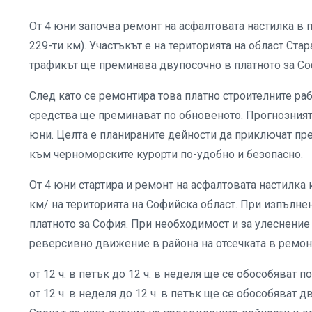
От 4 юни започва ремонт на асфалтовата настилка в пл
229-ти км). Участъкът е на територията на област Ст
трафикът ще преминава двупосочно в платното за Со
След като се ремонтира това платно строителните раб
средства ще преминават по обновеното. Прогнозният 
юни. Целта е планираните дейности да приключат пре
към черноморските курорти по-удобно и безопасно.
От 4 юни стартира и ремонт на асфалтовата настилка и
км/ на територията на Софийска област. При изпълн
платното за София. При необходимост и за улеснени
реверсивно движение в района на отсечката в ремон
от 12 ч. в петък до 12 ч. в неделя ще се обособяват п
от 12 ч. в неделя до 12 ч. в петък ще се обособяват д