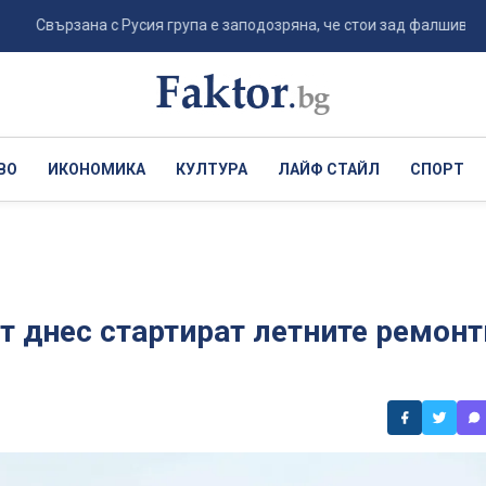
рзана с Русия група е заподозряна, че стои зад фалшиво видео за о
ВО
ИКОНОМИКА
КУЛТУРА
ЛАЙФ СТАЙЛ
СПОРТ
т днес стартират летните ремонт