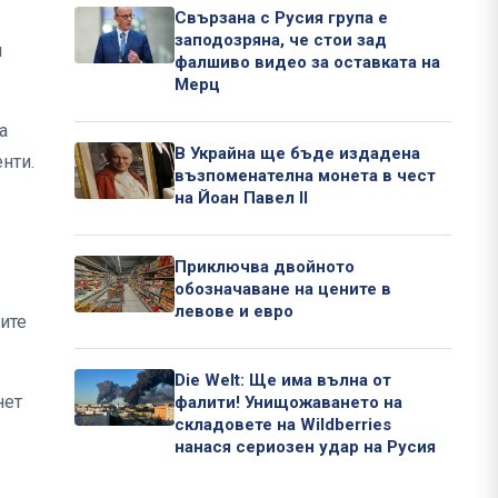
Свързана с Русия група е
заподозряна, че стои зад
и
фалшиво видео за оставката на
Мерц
а
В Украйна ще бъде издадена
нти.
възпоменателна монета в чест
на Йоан Павел II
Приключва двойното
обозначаване на цените в
левове и евро
ите
Die Welt: Ще има вълна от
нет
фалити! Унищожаването на
складовете на Wildberries
нанася сериозен удар на Русия