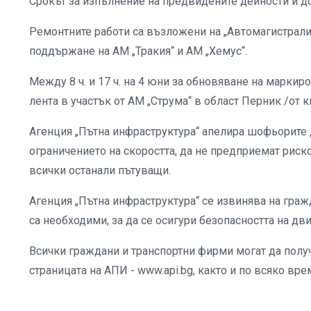
Срокът за изпълнение на предвидените дейности и до 
Ремонтните работи са възложени на „Автомагистрали
поддържане на АМ „Тракия“ и АМ „Хемус“.
Между 8 ч. и 17 ч. на 4 юни за обновяване на марки
лента в участък от АМ „Струма“ в област Перник /от 
Агенция „Пътна инфраструктура“ апелира шофьорите 
ограничението на скоростта, да не предприемат риск
всички останали пътуващи.
Агенция „Пътна инфраструктура“ се извинява на граж
са необходими, за да се осигури безопасността на д
Всички граждани и транспортни фирми могат да получ
страницата на АПИ - www.api.bg, както и по всяко вре