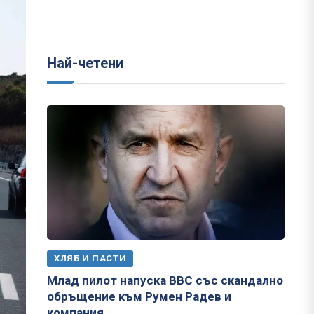
Най-четени
ХЛЯБ И ПАСТИ
Млад пилот напуска ВВС със скандално
обръщение към Румен Радев и
компания