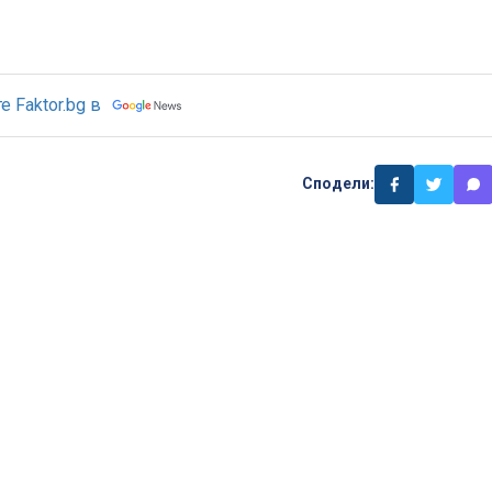
 Faktor.bg в
Сподели: