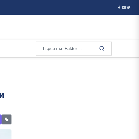
ставката на ...
В Украйна ще бъде издадена възпоменателна
и