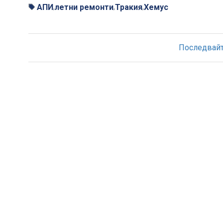
АПИ
летни ремонти
Тракия
Хемус
,
,
,
Последвайте