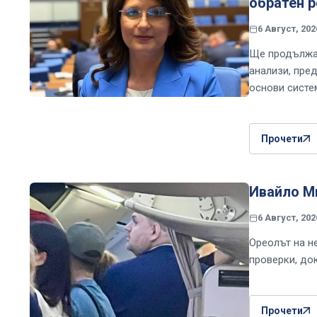
обратен 
6 Август, 202
Ще продължа 
анализи, пре
основи систе
Прочети
Ивайло Ми
6 Август, 202
Ореолът на н
проверки, до
Прочети