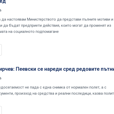
ред
6
да настоявам Министерството да представи пълните мотиви и
ди да бъдат предприети действия, които могат да променят из
мата на социалното подпомагане
рчев: Пеевски се нареди сред редовите пътн
6
едосегаемост не пада с една снимка от нормален полет, а с
кументи, произход на средства и реални последици, казва поли